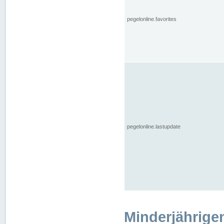
pegelonline.favorites
pegelonline.lastupdate
Minderjährige