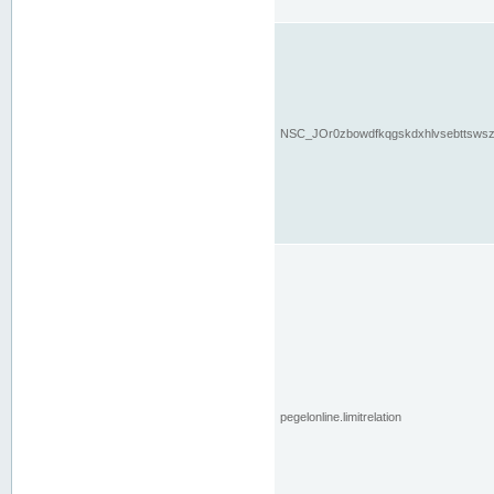
NSC_JOr0zbowdfkqgskdxhlvsebttsws
pegelonline.limitrelation