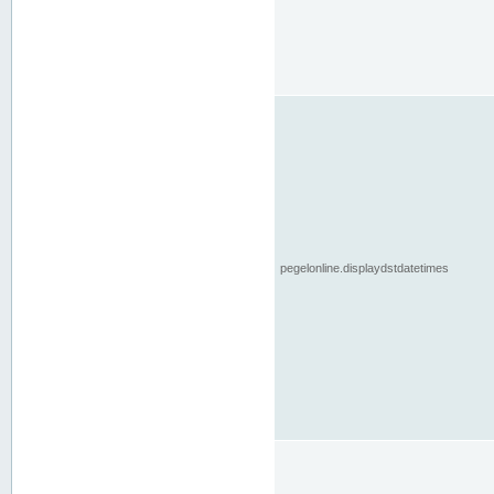
pegelonline.displaydstdatetimes