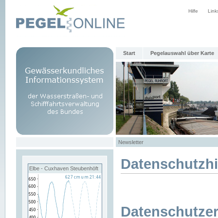
Hilfe
Link
Start
Pegelauswahl über Karte
Newsletter
Datenschutzh
Elbe - Cuxhaven Steubenhöft
Datenschutzer