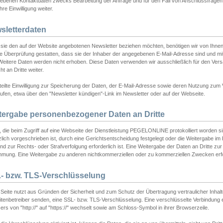
ebenen Kontaktdaten zwecks Bearbeitung der Anfrage und für den Fall von Anschlussfragen b
hre Einwilligung weiter.
sletterdaten
sie den auf der Website angebotenen Newsletter beziehen möchten, benötigen wir von Ihnen
ie Überprüfung gestatten, dass sie der Inhaber der angegebenen E-Mail-Adresse sind und m
 Weitere Daten werden nicht erhoben. Diese Daten verwenden wir ausschließlich für den Ver
cht an Dritte weiter.
teilte Einwilligung zur Speicherung der Daten, der E-Mail-Adresse sowie deren Nutzung zum
ufen, etwa über den "Newsletter kündigen"-Link im Newsletter oder auf der Webseite.
tergabe personenbezogener Daten an Dritte
 die beim Zugriff auf eine Webseite der Dienstleistung PEGELONLINE protokolliert worden sind
lich vorgeschrieben ist, durch eine Gerichtsentscheidung festgelegt oder die Weitergabe im Fa
d zur Rechts- oder Strafverfolgung erforderlich ist. Eine Weitergabe der Daten an Dritte zur 
mmung. Eine Weitergabe zu anderen nichtkommerziellen oder zu kommerziellen Zwecken erfol
- bzw. TLS-Verschlüsselung
Seite nutzt aus Gründen der Sicherheit und zum Schutz der Übertragung vertraulicher Inhalte
eitenbetreiber senden, eine SSL- bzw. TLS-Verschlüsselung. Eine verschlüsselte Verbindung 
rs von "http://" auf "https://" wechselt sowie am Schloss-Symbol in ihrer Browserzeile.