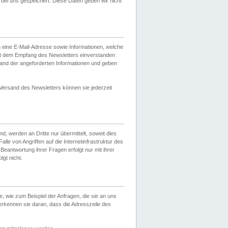
ei uns gespeichert. Diese Daten geben wir nicht
 eine E-Mail-Adresse sowie Informationen, welche
it dem Empfang des Newsletters einverstanden
sand der angeforderten Informationen und geben
 Versand des Newsletters können sie jederzeit
, werden an Dritte nur übermittelt, soweit dies
lle von Angriffen auf die Internetinfrastruktur des
Beantwortung ihrer Fragen erfolgt nur mit ihrer
gt nicht.
, wie zum Beispiel der Anfragen, die sie an uns
erkennen sie daran, dass die Adresszeile des