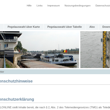
Hilfe
Links
Impressum
Nutzungsbedingungen
Datenschutz
Pegelauswahl über Karte
Pegelauswahl über Tabelle
Abo
Down
tter
enschutzhinweise
enschutzerklärung
ONLINE stellt Inhalte bereit, die nach § 2, Abs. 2 des Telemediengesetzes (TMG) als Teled