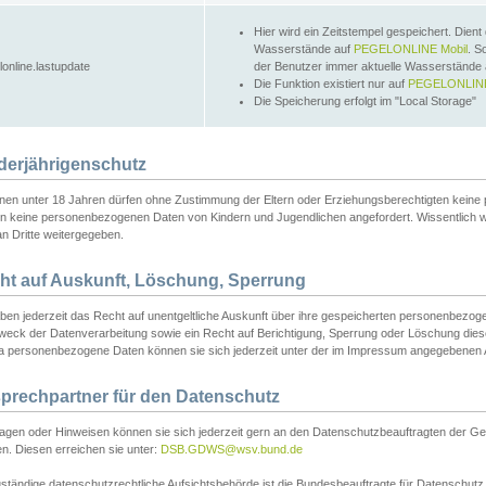
Hier wird ein Zeitstempel gespeichert. Dient
Wasserstände auf
PEGELONLINE Mobil
. S
lonline.lastupdate
der Benutzer immer aktuelle Wasserstände
Die Funktion existiert nur auf
PEGELONLINE
Die Speicherung erfolgt im "Local Storage"
derjährigenschutz
nen unter 18 Jahren dürfen ohne Zustimmung der Eltern oder Erziehungsberechtigten keine
n keine personenbezogenen Daten von Kindern und Jugendlichen angefordert. Wissentlich 
an Dritte weitergegeben.
ht auf Auskunft, Löschung, Sperrung
aben jederzeit das Recht auf unentgeltliche Auskunft über ihre gespeicherten personenbez
weck der Datenverarbeitung sowie ein Recht auf Berichtigung, Sperrung oder Löschung dies
 personenbezogene Daten können sie sich jederzeit unter der im Impressum angegebenen
prechpartner für den Datenschutz
ragen oder Hinweisen können sie sich jederzeit gern an den Datenschutzbeauftragten der Ge
n. Diesen erreichen sie unter:
DSB.GDWS@wsv.bund.de
ständige datenschutzrechtliche Aufsichtsbehörde ist die Bundesbeauftragte für Datenschutz u