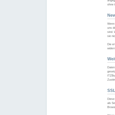
angeg
ohne i
New
Wenn 
uns d
sind.
sie ni
Die er
widerr
Wei
Daten,
gesetz
ITZBun
Zusti
SSL
Diese 
als S
Browse