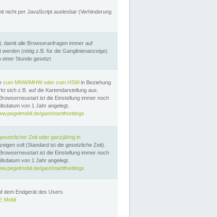
it nicht per JavaScript auslesbar (Verhinderung
, damit alle Browseranfragen immer auf
erden (nötig z.B. für die Ganglinienanzeige)
n einer Stunde gesetzt
te
zum MNW/MHW oder zum HSW
in Beziehung
t sich z.B. auf die Kartendarstellung aus.
Browserneustart ist die Einstellung immer noch
llsdatum von 1 Jahr angelegt.
ww.pegelmobil.de/gast/start#settings
gesetzlicher Zeit oder ganzjährig in
eigen soll (Standard ist die gesetzliche Zeit).
Browserneustart ist die Einstellung immer noch
llsdatum von 1 Jahr angelegt.
ww.pegelmobil.de/gast/start#settings
auf dem Endgerät des Users
 Mobil