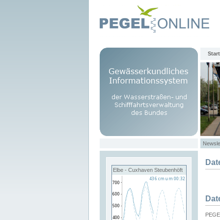
Start
Newsle
Dat
Elbe - Cuxhaven Steubenhöft
Dat
PEGEL