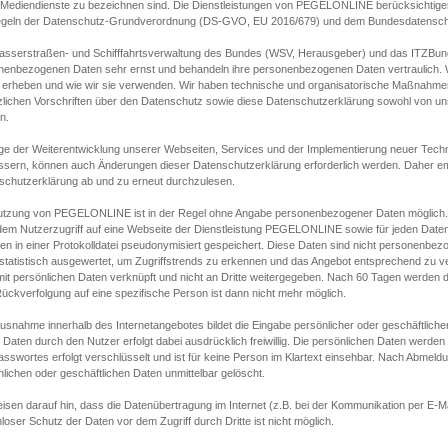
s Mediendienste zu bezeichnen sind. Die Dienstleistungen von PEGELONLINE berücksichtigen
egeln der Datenschutz-Grundverordnung (DS-GVO, EU 2016/679) und dem Bundesdatensc
asserstraßen- und Schifffahrtsverwaltung des Bundes (WSV, Herausgeber) und das ITZBund
nenbezogenen Daten sehr ernst und behandeln ihre personenbezogenen Daten vertraulich. W
 erheben und wie wir sie verwenden. Wir haben technische und organisatorische Maßnahmen g
zlichen Vorschriften über den Datenschutz sowie diese Datenschutzerklärung sowohl von uns
n.
ge der Weiterentwicklung unserer Webseiten, Services und der Implementierung neuer Techn
ssern, können auch Änderungen dieser Datenschutzerklärung erforderlich werden. Daher emp
schutzerklärung ab und zu erneut durchzulesen.
utzung von PEGELONLINE ist in der Regel ohne Angabe personenbezogener Daten möglich.
edem Nutzerzugriff auf eine Webseite der Dienstleistung PEGELONLINE sowie für jeden Dat
en in einer Protokolldatei pseudonymisiert gespeichert. Diese Daten sind nicht personenbez
statistisch ausgewertet, um Zugriffstrends zu erkennen und das Angebot entsprechend zu 
mit persönlichen Daten verknüpft und nicht an Dritte weitergegeben. Nach 60 Tagen werden d
ückverfolgung auf eine spezifische Person ist dann nicht mehr möglich.
Ausnahme innerhalb des Internetangebotes bildet die Eingabe persönlicher oder geschäftlic
 Daten durch den Nutzer erfolgt dabei ausdrücklich freiwillig. Die persönlichen Daten werden
asswortes erfolgt verschlüsselt und ist für keine Person im Klartext einsehbar. Nach Abmel
lichen oder geschäftlichen Daten unmittelbar gelöscht.
isen darauf hin, dass die Datenübertragung im Internet (z.B. bei der Kommunikation per E-Ma
loser Schutz der Daten vor dem Zugriff durch Dritte ist nicht möglich.