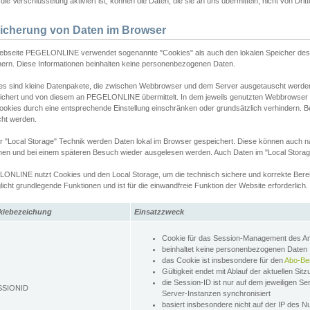
ie Verschlüsselung aktiviert ist, können die Daten, die sie an uns übermitteln, nicht von Dri
icherung von Daten im Browser
ebseite PEGELONLINE verwendet sogenannte "Cookies" als auch den lokalen Speicher des 
hern. Diese Informationen beinhalten keine personenbezogenen Daten.
es sind kleine Datenpakete, die zwischen Webbrowser und dem Server ausgetauscht werde
ichert und von diesem an PEGELONLINE übermittelt. In dem jeweils genutzten Webbrowser
ookies durch eine entsprechende Einstellung einschränken oder grundsätzlich verhindern. B
cht werden.
er "Local Storage" Technik werden Daten lokal im Browser gespeichert. Diese können auch 
hen und bei einem späteren Besuch wieder ausgelesen werden. Auch Daten im "Local Storag
ONLINE nutzt Cookies und den Local Storage, um die technisch sichere und korrekte Bereit
icht grundlegende Funktionen und ist für die einwandfreie Funktion der Website erforderlich.
kiebezeichung
Einsatzzweck
Cookie für das Session-Management des 
beinhaltet keine personenbezogenen Daten
das Cookie ist insbesondere für den
Abo-Be
Gültigkeit endet mit Ablauf der aktuellen Sit
die Session-ID ist nur auf dem jeweiligen Se
SSIONID
Server-Instanzen synchronisiert
basiert insbesondere nicht auf der IP des N