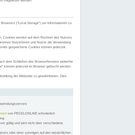
tten mitgelesen werden.
Browsers ("Local Storage") um Informationen zu
n. Cookies werden auf dem Rechner des Nutzers
 können Nutzerinnen und Nutzer die Verwendung
ereits gespeicherte Cookies können jederzeit
nach dem Schließen des Browserfensters weiterhin
e" können jederzeit im Browser gelöscht werden.
stellung der Webseite zu gewährleisten. Dies
Anwendungsservers
reich
von PEGELONLINE erforderlich
zung
rver gültig und wird nicht über verschiedene
utzers oder einer sonstigen auf den tatsächlichen