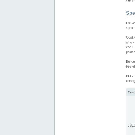
Wenn d
Spe
Die W
speic
Cooki
gespe
von C
gelös
Bei d
beste
PEGEL
ermögl
Coo
JSE