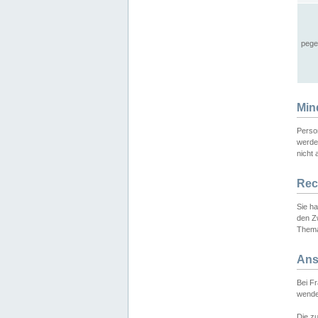
pege
Min
Perso
werde
nicht 
Rec
Sie h
den Z
Thema
Ans
Bei F
wende
Die zu