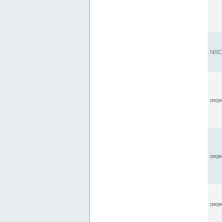
NSC_
pegel
pege
pegel