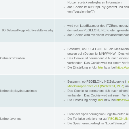
Nutzer zurückverfolgbaren Information
das Cookie ist auf HttpOnly gesetzt und dam
von "session theft")
wird von LoadBalancer des ITZBund gesetzt
JOr0zbowdfkqgskdxhlvsebttswszdq
demselben PEGELONLINE Knoten geleitetet w
das Cookie wird mit einem Verfallsdatum vo
Bestimmt, ob PEGELONLINE die Messwer
setzen soll (Default ist MNW/MHW). Dies wirk
online.limitrelation
Das Cookie ist permanent, d.h. nach einem 
vorhanden. Das Cookie wird mit einem Verfa
Die Einstellung erfolgt
hier
bzw. bei
https://w
Bestimmt, ob PEGELONLINE Zeitpunkte in
Mitteleuropäischer Zeit (Winterzeit, MEZ)
anz
lonline.displaydstdatetimes
Das Cookie ist permanent, d.h. nach einem 
vorhanden. Das Cookie wird mit einem Verfa
Die Einstellung erfolgt
hier
bzw. bei
https://w
Dient der Speicherung von Pegelfavoriten 
online.favorites
Die Funktion existiert nur auf
PEGELONLINE
Die Speicherung erfolgt im "Local Storage"