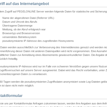
riff auf das Internetangebot
edem Zugriff auf PEGELONLINE Server werden folgende Daten für statistische und Sicherun
Name der abgerufenen Datei (Referrer URL)
Datum und Uhrzeit des Abrufs
Übertragene Datenmenge
Meldung, ob der Abruf erfolgreich war
Browsertyp und Browserversion
verwendetes Betriebssystem
pseudonymisierte IP-Adresse des zugreifenden Hostsystems
 Daten werden ausschließlich zur Verbesserung des Internetdienstes genutzt und werden ni
menführung dieser Daten mit anderen Datenquellen wird nicht vorgenommen. Eine Ausnahme 
äftlicher Daten zur Anmeldung eines Abonnements gewässerkundlicher Daten. Die Angabe die
cklich freiwillig.
seudonymisierte IP-Adresse wird nur im Falle von schweren Verstößen gegen unsere Nutzun
Zugriffsversuchen auf unsere Server ausgewertet. Dabei wird das Recht vorbehalten, unter Z
rsonenbezogenen Daten zu veranlassen.
60 Tagen werden die pseudonymisierten Zugriffsdaten anonymisiert sowie Log-Dateien gelösc
 ist dann nicht mehr möglich.
taktformular
sie uns per Kontaktformular Anfragen zukommen lassen, werden ihre Angaben aus dem Anfrag