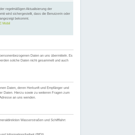
 der regelmäßigen Aktualisierung der
omit wird sichergestellt, dass die Benutzerin oder
 angezeigt bekommt.
 Mobil
 personenbezogenen Daten an uns übermitteln. Es
werden solche Daten nicht gesammelt und auch
ogenen Daten, deren Herkunft und Empfänger und
er Daten. Hierzu sowie zu weiteren Fragen zum
 Adresse an uns wenden.
neraldirektion Wasserstraßen und Schifffahrt
nd Informationsfreiheit (BfDI).