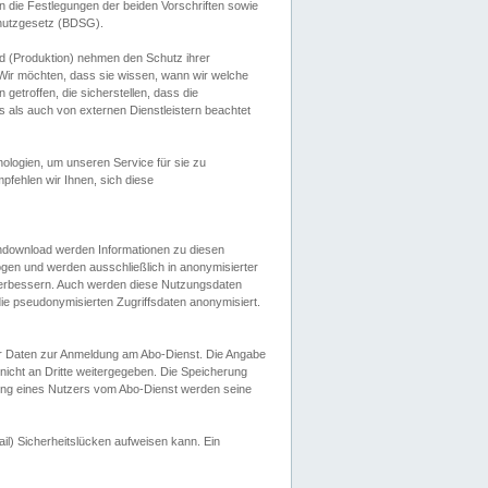
 die Festlegungen der beiden Vorschriften sowie
hutzgesetz (BDSG).
 (Produktion) nehmen den Schutz ihrer
ir möchten, dass sie wissen, wann wir welche
etroffen, die sicherstellen, dass die
 als auch von externen Dienstleistern beachtet
ologien, um unseren Service für sie zu
fehlen wir Ihnen, sich diese
endownload werden Informationen zu diesen
ogen und werden ausschließlich in anonymisierter
verbessern. Auch werden diese Nutzungsdaten
ie pseudonymisierten Zugriffsdaten anonymisiert.
her Daten zur Anmeldung am Abo-Dienst. Die Angabe
 nicht an Dritte weitergegeben. Die Speicherung
dung eines Nutzers vom Abo-Dienst werden seine
il) Sicherheitslücken aufweisen kann. Ein