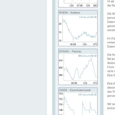
VI al
die R
RHEIN - Koblenz
Die W
perso
Daten
geset
werde
Im Zu
verbe
Daten
DONAU - Passau
Die N
Bei j
Aktion
Form 
nicht 
Eine R
Eine 
dieser
ODER - Eisenhüttenstadt
des P
persön
Wir we
lücken