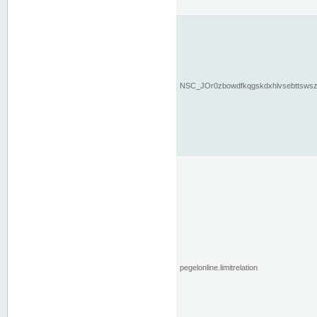
NSC_JOr0zbowdfkqgskdxhlvsebttsws
pegelonline.limitrelation