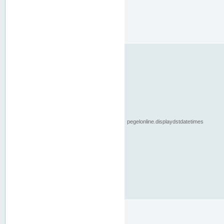
pegelonline.displaydstdatetimes