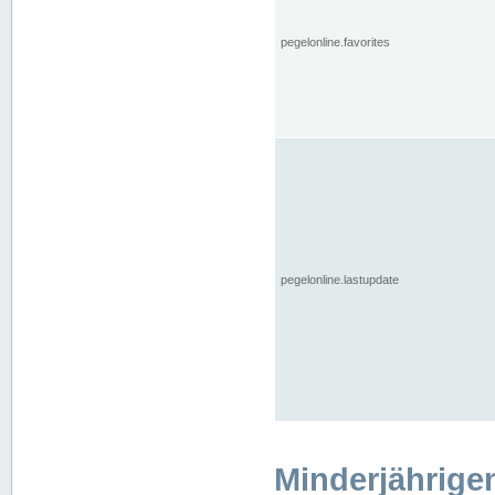
pegelonline.favorites
pegelonline.lastupdate
Minderjährige