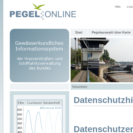
Hilfe
Link
Start
Pegelauswahl über Karte
Newsletter
Datenschutzh
Elbe - Cuxhaven Steubenhöft
Datenschutzer