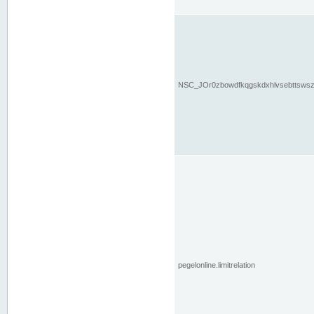
NSC_JOr0zbowdfkqgskdxhlvsebttsws
pegelonline.limitrelation