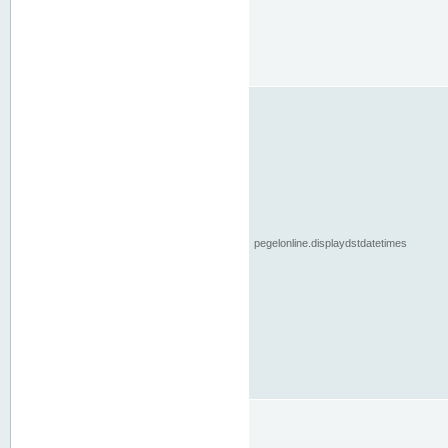
pegelonline.displaydstdatetimes