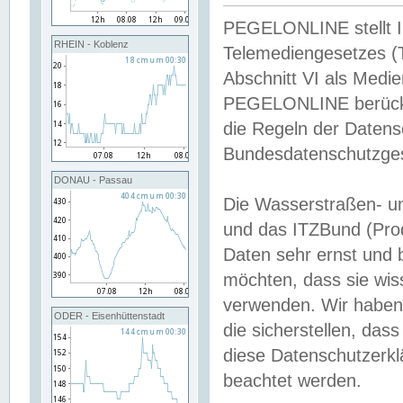
PEGELONLINE stellt Inh
RHEIN - Koblenz
Telemediengesetzes (
Abschnitt VI als Medie
PEGELONLINE berücksi
die Regeln der Date
Bundesdatenschutzge
DONAU - Passau
Die Wasserstraßen- u
und das ITZBund (Pro
Daten sehr ernst und 
möchten, dass sie wis
verwenden. Wir haben
ODER - Eisenhüttenstadt
die sicherstellen, das
diese Datenschutzerkl
beachtet werden.