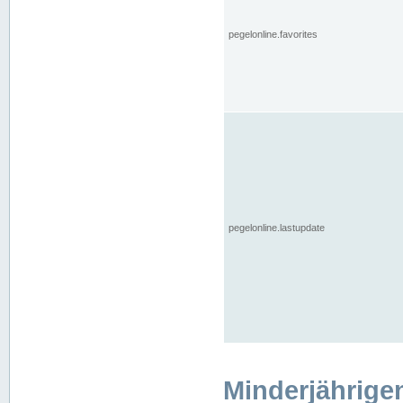
pegelonline.favorites
pegelonline.lastupdate
Minderjährige