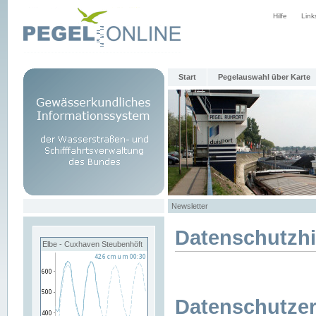
Hilfe
Link
Start
Pegelauswahl über Karte
Newsletter
Datenschutzh
Elbe - Cuxhaven Steubenhöft
Datenschutzer