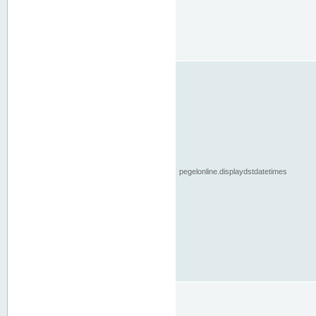
pegelonline.displaydstdatetimes