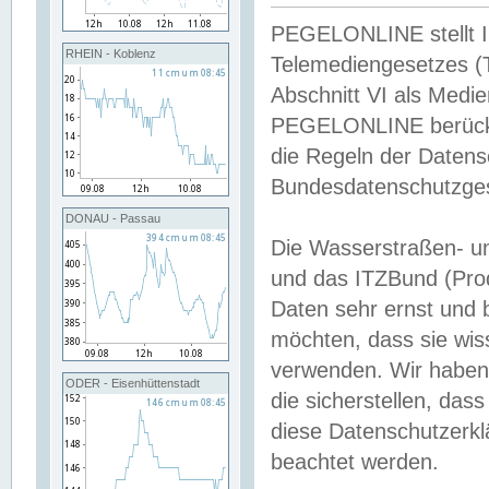
PEGELONLINE stellt Inh
RHEIN - Koblenz
Telemediengesetzes (
Abschnitt VI als Medie
PEGELONLINE berücksi
die Regeln der Date
Bundesdatenschutzge
DONAU - Passau
Die Wasserstraßen- u
und das ITZBund (Pro
Daten sehr ernst und 
möchten, dass sie wis
verwenden. Wir haben
ODER - Eisenhüttenstadt
die sicherstellen, das
diese Datenschutzerkl
beachtet werden.