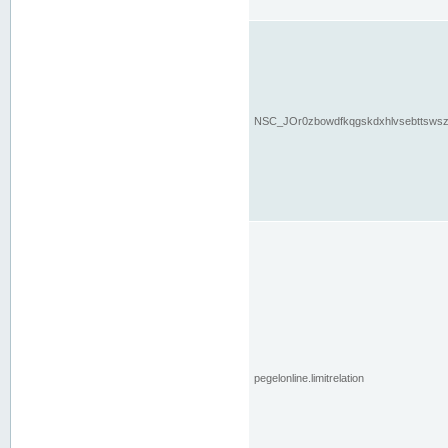
NSC_JOr0zbowdfkqgskdxhlvsebttsws
pegelonline.limitrelation