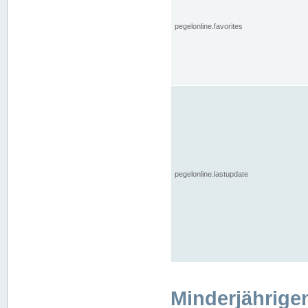
pegelonline.favorites
pegelonline.lastupdate
Minderjährige