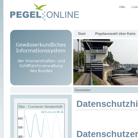
Hilfe
Link
Start
Pegelauswahl über Karte
Newsletter
Datenschutzh
Elbe - Cuxhaven Steubenhöft
Datenschutzer