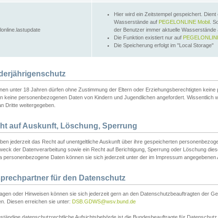
Hier wird ein Zeitstempel gespeichert. Dient
Wasserstände auf
PEGELONLINE Mobil
. S
lonline.lastupdate
der Benutzer immer aktuelle Wasserstände
Die Funktion existiert nur auf
PEGELONLINE
Die Speicherung erfolgt im "Local Storage"
derjährigenschutz
nen unter 18 Jahren dürfen ohne Zustimmung der Eltern oder Erziehungsberechtigten keine
n keine personenbezogenen Daten von Kindern und Jugendlichen angefordert. Wissentlich 
an Dritte weitergegeben.
ht auf Auskunft, Löschung, Sperrung
aben jederzeit das Recht auf unentgeltliche Auskunft über ihre gespeicherten personenbez
weck der Datenverarbeitung sowie ein Recht auf Berichtigung, Sperrung oder Löschung dies
 personenbezogene Daten können sie sich jederzeit unter der im Impressum angegebenen
prechpartner für den Datenschutz
ragen oder Hinweisen können sie sich jederzeit gern an den Datenschutzbeauftragten der Ge
n. Diesen erreichen sie unter:
DSB.GDWS@wsv.bund.de
ständige datenschutzrechtliche Aufsichtsbehörde ist die Bundesbeauftragte für Datenschutz u