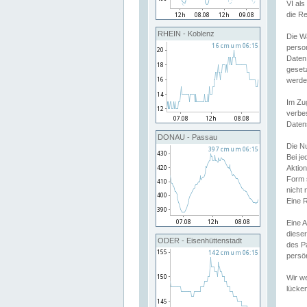
VI al
die R
RHEIN - Koblenz
Die W
perso
Daten
geset
werde
Im Zu
verbe
Daten
DONAU - Passau
Die N
Bei j
Aktion
Form 
nicht 
Eine R
Eine 
dieser
ODER - Eisenhüttenstadt
des P
persön
Wir we
lücken