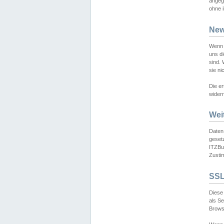
angeg
ohne i
New
Wenn 
uns d
sind.
sie ni
Die er
widerr
Wei
Daten,
gesetz
ITZBun
Zusti
SSL
Diese 
als S
Browse