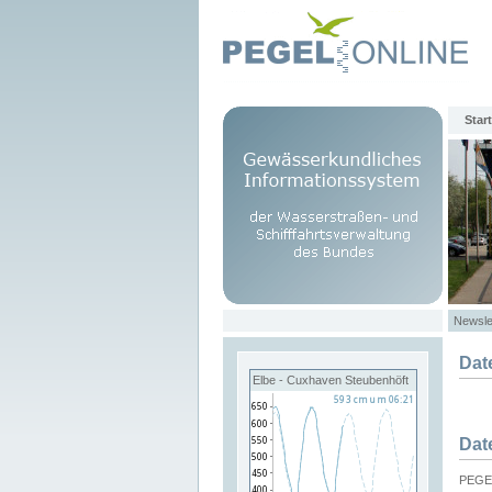
Start
Newsle
Dat
Elbe - Cuxhaven Steubenhöft
Dat
PEGEL