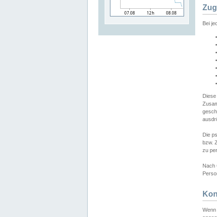
Zug
Bei j
Diese
Zusam
gesch
ausdrü
Die p
bzw. 
zu pe
Nach 
Person
Kon
Wenn 