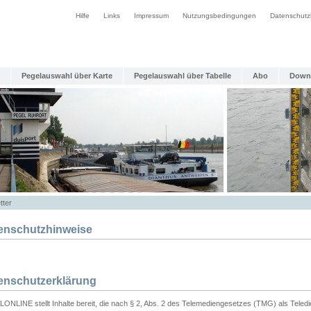
Hilfe
Links
Impressum
Nutzungsbedingungen
Datenschutz
Pegelauswahl über Karte
Pegelauswahl über Tabelle
Abo
Down
tter
enschutzhinweise
enschutzerklärung
ONLINE stellt Inhalte bereit, die nach § 2, Abs. 2 des Telemediengesetzes (TMG) als Teled