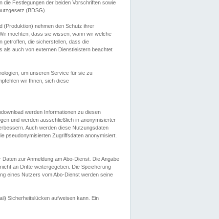
 die Festlegungen der beiden Vorschriften sowie
hutzgesetz (BDSG).
 (Produktion) nehmen den Schutz ihrer
ir möchten, dass sie wissen, wann wir welche
etroffen, die sicherstellen, dass die
 als auch von externen Dienstleistern beachtet
ologien, um unseren Service für sie zu
fehlen wir Ihnen, sich diese
endownload werden Informationen zu diesen
ogen und werden ausschließlich in anonymisierter
verbessern. Auch werden diese Nutzungsdaten
ie pseudonymisierten Zugriffsdaten anonymisiert.
her Daten zur Anmeldung am Abo-Dienst. Die Angabe
 nicht an Dritte weitergegeben. Die Speicherung
dung eines Nutzers vom Abo-Dienst werden seine
il) Sicherheitslücken aufweisen kann. Ein