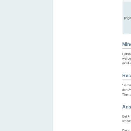
pege
Min
Perso
werde
nicht 
Rec
Sie h
den Z
Thema
Ans
Bei F
wende
Die zu