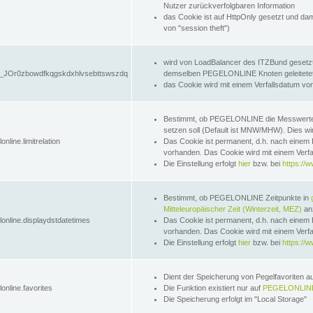
Nutzer zurückverfolgbaren Information
das Cookie ist auf HttpOnly gesetzt und dam
von "session theft")
wird von LoadBalancer des ITZBund gesetzt
JOr0zbowdfkqgskdxhlvsebttswszdq
demselben PEGELONLINE Knoten geleitetet w
das Cookie wird mit einem Verfallsdatum vo
Bestimmt, ob PEGELONLINE die Messwer
setzen soll (Default ist MNW/MHW). Dies wirk
online.limitrelation
Das Cookie ist permanent, d.h. nach einem 
vorhanden. Das Cookie wird mit einem Verfa
Die Einstellung erfolgt
hier
bzw. bei
https://w
Bestimmt, ob PEGELONLINE Zeitpunkte in
Mitteleuropäischer Zeit (Winterzeit, MEZ)
anz
lonline.displaydstdatetimes
Das Cookie ist permanent, d.h. nach einem 
vorhanden. Das Cookie wird mit einem Verfa
Die Einstellung erfolgt
hier
bzw. bei
https://w
Dient der Speicherung von Pegelfavoriten 
online.favorites
Die Funktion existiert nur auf
PEGELONLINE
Die Speicherung erfolgt im "Local Storage"