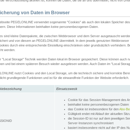
ie Verschlüsselung aktiviert ist, können die Daten, die sie an uns übermitteln, nicht von Dri
icherung von Daten im Browser
ebseite PEGELONLINE verwendet sogenannte "Cookies" als auch den lokalen Speicher des 
hern. Diese Informationen beinhalten keine personenbezogenen Daten.
es sind kleine Datenpakete, die zwischen Webbrowser und dem Server ausgetauscht werde
ichert und von diesem an PEGELONLINE übermittelt. In dem jeweils genutzten Webbrowser
ookies durch eine entsprechende Einstellung einschränken oder grundsätzlich verhindern. B
cht werden.
er "Local Storage" Technik werden Daten lokal im Browser gespeichert. Diese können auch 
hen und bei einem späteren Besuch wieder ausgelesen werden. Auch Daten im "Local Storag
ONLINE nutzt Cookies und den Local Storage, um die technisch sichere und korrekte Bereit
icht grundlegende Funktionen und ist für die einwandfreie Funktion der Website erforderlich.
kiebezeichung
Einsatzzweck
Cookie für das Session-Management des 
beinhaltet keine personenbezogenen Daten
das Cookie ist insbesondere für den
Abo-Be
Gültigkeit endet mit Ablauf der aktuellen Sit
die Session-ID ist nur auf dem jeweiligen Se
SSIONID
Server-Instanzen synchronisiert
basiert insbesondere nicht auf der IP des N