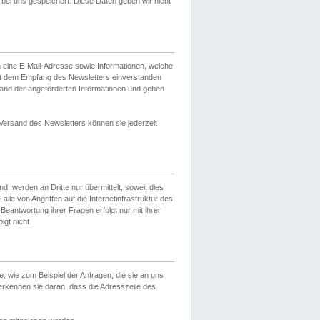
ei uns gespeichert. Diese Daten geben wir nicht
 eine E-Mail-Adresse sowie Informationen, welche
it dem Empfang des Newsletters einverstanden
sand der angeforderten Informationen und geben
 Versand des Newsletters können sie jederzeit
, werden an Dritte nur übermittelt, soweit dies
lle von Angriffen auf die Internetinfrastruktur des
Beantwortung ihrer Fragen erfolgt nur mit ihrer
gt nicht.
, wie zum Beispiel der Anfragen, die sie an uns
erkennen sie daran, dass die Adresszeile des