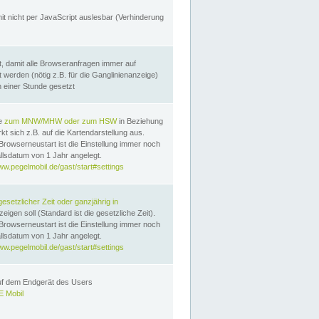
it nicht per JavaScript auslesbar (Verhinderung
, damit alle Browseranfragen immer auf
erden (nötig z.B. für die Ganglinienanzeige)
n einer Stunde gesetzt
te
zum MNW/MHW oder zum HSW
in Beziehung
t sich z.B. auf die Kartendarstellung aus.
Browserneustart ist die Einstellung immer noch
llsdatum von 1 Jahr angelegt.
ww.pegelmobil.de/gast/start#settings
gesetzlicher Zeit oder ganzjährig in
eigen soll (Standard ist die gesetzliche Zeit).
Browserneustart ist die Einstellung immer noch
llsdatum von 1 Jahr angelegt.
ww.pegelmobil.de/gast/start#settings
auf dem Endgerät des Users
 Mobil