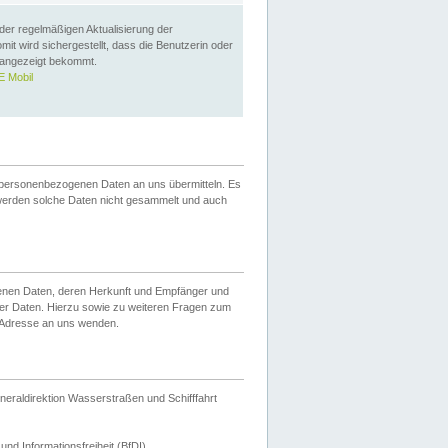
 der regelmäßigen Aktualisierung der
omit wird sichergestellt, dass die Benutzerin oder
 angezeigt bekommt.
 Mobil
 personenbezogenen Daten an uns übermitteln. Es
werden solche Daten nicht gesammelt und auch
ogenen Daten, deren Herkunft und Empfänger und
er Daten. Hierzu sowie zu weiteren Fragen zum
 Adresse an uns wenden.
neraldirektion Wasserstraßen und Schifffahrt
nd Informationsfreiheit (BfDI).