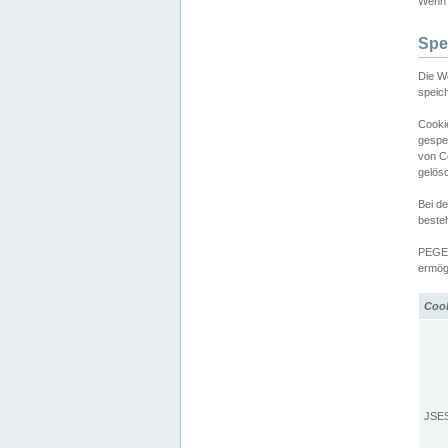
Wenn d
Spe
Die W
speic
Cooki
gespe
von C
gelös
Bei d
beste
PEGEL
ermögl
Coo
JSE