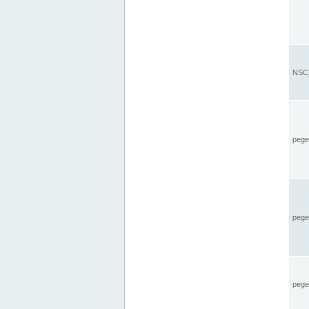
NSC_
pegel
pege
pegel