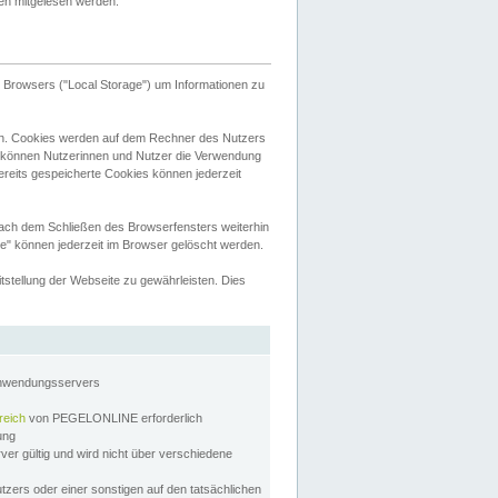
tten mitgelesen werden.
Browsers ("Local Storage") um Informationen zu
n. Cookies werden auf dem Rechner des Nutzers
 können Nutzerinnen und Nutzer die Verwendung
ereits gespeicherte Cookies können jederzeit
nach dem Schließen des Browserfensters weiterhin
e" können jederzeit im Browser gelöscht werden.
stellung der Webseite zu gewährleisten. Dies
Anwendungsservers
reich
von PEGELONLINE erforderlich
zung
rver gültig und wird nicht über verschiedene
utzers oder einer sonstigen auf den tatsächlichen