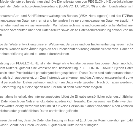
s Mediendienste zu bezeichnen sind. Die Dienstleistungen von PEGELONLINE berücksichtigen
egeln der Datenschutz-Grundverordnung (DS-GVO, EU 2016/679) und dem Bundesdatensc
asserstraßen- und Schifffahrtsverwaltung des Bundes (WSV, Herausgeber) und das ITZBund
nenbezogenen Daten sehr ernst und behandeln ihre personenbezogenen Daten vertraulich. W
 erheben und wie wir sie verwenden. Wir haben technische und organisatorische Maßnahmen g
zlichen Vorschriften über den Datenschutz sowie diese Datenschutzerklärung sowohl von uns
n.
ge der Weiterentwicklung unserer Webseiten, Services und der Implementierung neuer Techn
ssern, können auch Änderungen dieser Datenschutzerklärung erforderlich werden. Daher emp
schutzerklärung ab und zu erneut durchzulesen.
utzung von PEGELONLINE ist in der Regel ohne Angabe personenbezogener Daten möglich.
edem Nutzerzugriff auf eine Webseite der Dienstleistung PEGELONLINE sowie für jeden Dat
en in einer Protokolldatei pseudonymisiert gespeichert. Diese Daten sind nicht personenbez
statistisch ausgewertet, um Zugriffstrends zu erkennen und das Angebot entsprechend zu 
mit persönlichen Daten verknüpft und nicht an Dritte weitergegeben. Nach 60 Tagen werden d
ückverfolgung auf eine spezifische Person ist dann nicht mehr möglich.
Ausnahme innerhalb des Internetangebotes bildet die Eingabe persönlicher oder geschäftlic
 Daten durch den Nutzer erfolgt dabei ausdrücklich freiwillig. Die persönlichen Daten werden
asswortes erfolgt verschlüsselt und ist für keine Person im Klartext einsehbar. Nach Abmel
lichen oder geschäftlichen Daten unmittelbar gelöscht.
isen darauf hin, dass die Datenübertragung im Internet (z.B. bei der Kommunikation per E-Ma
loser Schutz der Daten vor dem Zugriff durch Dritte ist nicht möglich.