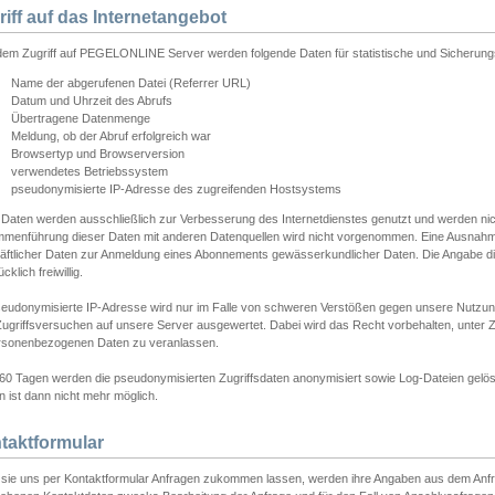
riff auf das Internetangebot
edem Zugriff auf PEGELONLINE Server werden folgende Daten für statistische und Sicherun
Name der abgerufenen Datei (Referrer URL)
Datum und Uhrzeit des Abrufs
Übertragene Datenmenge
Meldung, ob der Abruf erfolgreich war
Browsertyp und Browserversion
verwendetes Betriebssystem
pseudonymisierte IP-Adresse des zugreifenden Hostsystems
 Daten werden ausschließlich zur Verbesserung des Internetdienstes genutzt und werden ni
menführung dieser Daten mit anderen Datenquellen wird nicht vorgenommen. Eine Ausnahme 
äftlicher Daten zur Anmeldung eines Abonnements gewässerkundlicher Daten. Die Angabe die
cklich freiwillig.
seudonymisierte IP-Adresse wird nur im Falle von schweren Verstößen gegen unsere Nutzun
Zugriffsversuchen auf unsere Server ausgewertet. Dabei wird das Recht vorbehalten, unter Z
rsonenbezogenen Daten zu veranlassen.
60 Tagen werden die pseudonymisierten Zugriffsdaten anonymisiert sowie Log-Dateien gelösc
 ist dann nicht mehr möglich.
taktformular
sie uns per Kontaktformular Anfragen zukommen lassen, werden ihre Angaben aus dem Anfrag