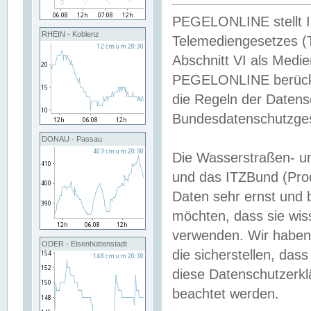
PEGELONLINE stellt Inh
RHEIN - Koblenz
Telemediengesetzes (
Abschnitt VI als Medie
PEGELONLINE berücksi
die Regeln der Date
Bundesdatenschutzge
DONAU - Passau
Die Wasserstraßen- u
und das ITZBund (Pro
Daten sehr ernst und 
möchten, dass sie wis
verwenden. Wir haben
ODER - Eisenhüttenstadt
die sicherstellen, das
diese Datenschutzerkl
beachtet werden.