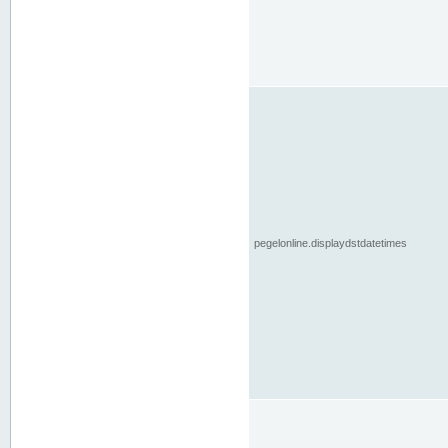
pegelonline.displaydstdatetimes