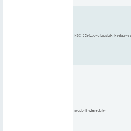
NSC_JOr0zbowdfkqgskdxhlvsebttsws
pegelonline.limitrelation