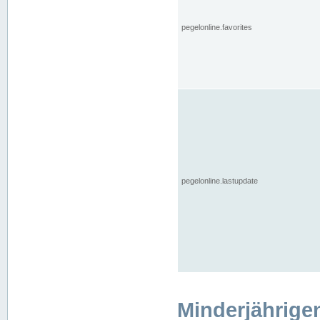
pegelonline.favorites
pegelonline.lastupdate
Minderjährige