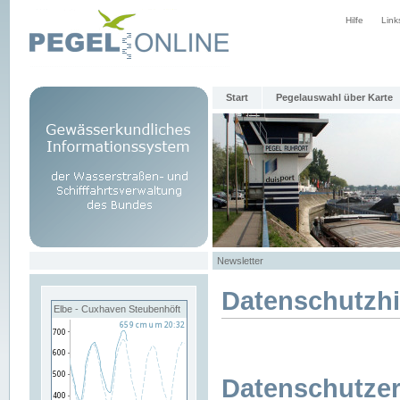
Hilfe
Link
Start
Pegelauswahl über Karte
Newsletter
Datenschutzh
Elbe - Cuxhaven Steubenhöft
Datenschutzer