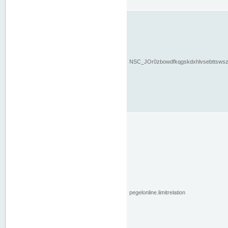
NSC_JOr0zbowdfkqgskdxhlvsebttsws
pegelonline.limitrelation