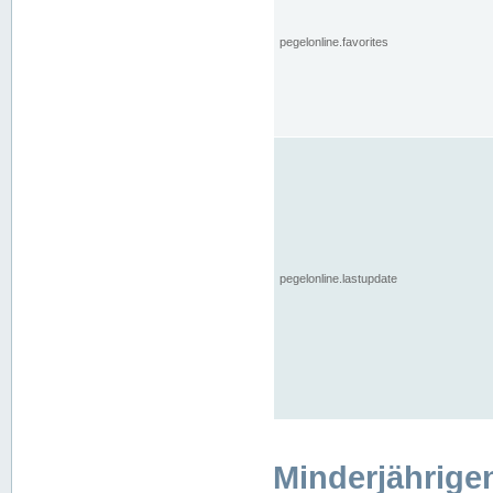
pegelonline.favorites
pegelonline.lastupdate
Minderjährige