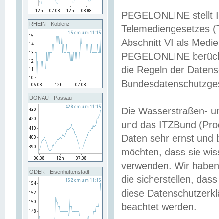
PEGELONLINE stellt Inh
RHEIN - Koblenz
Telemediengesetzes (
Abschnitt VI als Medie
PEGELONLINE berücksi
die Regeln der Date
Bundesdatenschutzge
DONAU - Passau
Die Wasserstraßen- u
und das ITZBund (Pro
Daten sehr ernst und 
möchten, dass sie wis
verwenden. Wir haben
ODER - Eisenhüttenstadt
die sicherstellen, das
diese Datenschutzerkl
beachtet werden.