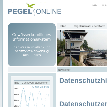
Hilfe
Link
Start
Pegelauswahl über Karte
Newsletter
Datenschutzh
Elbe - Cuxhaven Steubenhöft
Datenschutzer