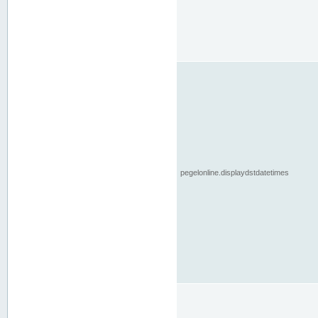
pegelonline.displaydstdatetimes