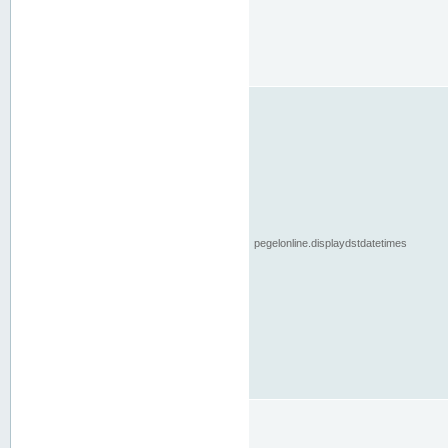
pegelonline.displaydstdatetimes