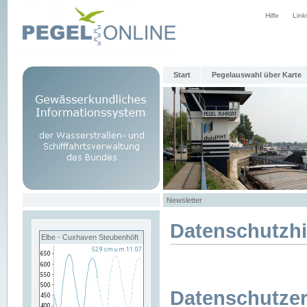
Hilfe
Link
Start
Pegelauswahl über Karte
Newsletter
Datenschutzh
Elbe - Cuxhaven Steubenhöft
Datenschutzer