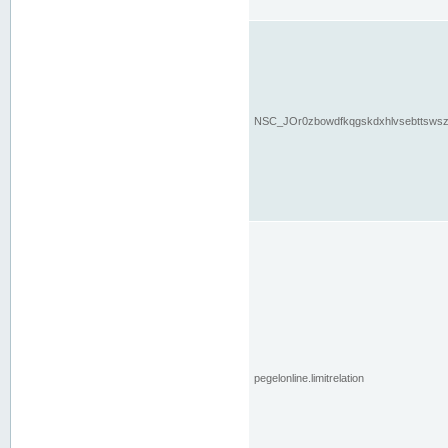
NSC_JOr0zbowdfkqgskdxhlvsebttsws
pegelonline.limitrelation