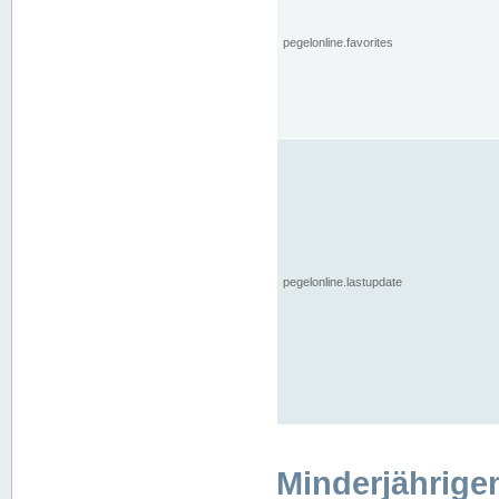
pegelonline.favorites
pegelonline.lastupdate
Minderjährige