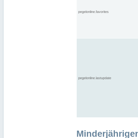
pegelonline.favorites
pegelonline.lastupdate
Minderjährige