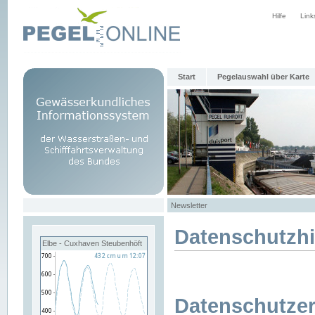
Hilfe
Link
Start
Pegelauswahl über Karte
Newsletter
Datenschutzh
Elbe - Cuxhaven Steubenhöft
Datenschutzer