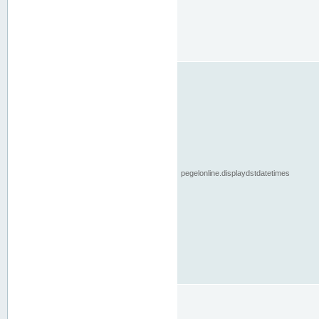
pegelonline.displaydstdatetimes