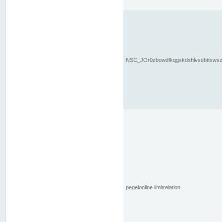
NSC_JOr0zbowdfkqgskdxhlvsebttsws
pegelonline.limitrelation