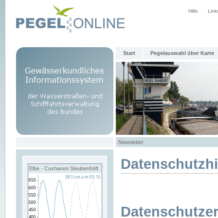
Hilfe
Link
Start
Pegelauswahl über Karte
Newsletter
Datenschutzh
Elbe - Cuxhaven Steubenhöft
Datenschutzer