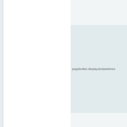
pegelonline.displaydstdatetimes