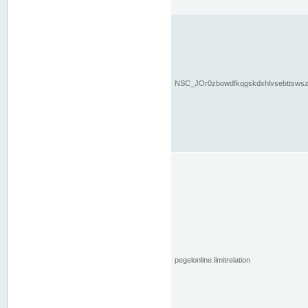
NSC_JOr0zbowdfkqgskdxhlvsebttsws
pegelonline.limitrelation