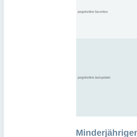
pegelonline.favorites
pegelonline.lastupdate
Minderjährige