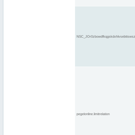
NSC_JOr0zbowdfkqgskdxhlvsebttsws
pegelonline.limitrelation