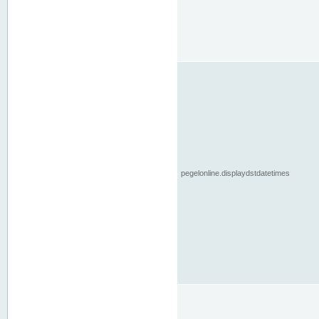
pegelonline.displaydstdatetimes