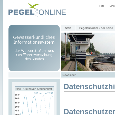
Hilfe
Link
Start
Pegelauswahl über Karte
Newsletter
Datenschutzh
Elbe - Cuxhaven Steubenhöft
Datenschutzer