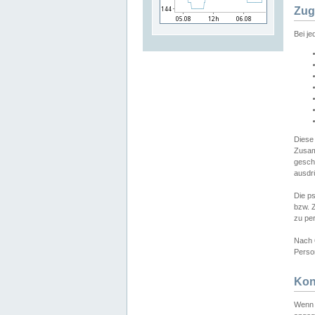
Zug
Bei j
Diese
Zusam
gesch
ausdrü
Die p
bzw. 
zu pe
Nach 
Person
Kon
Wenn 