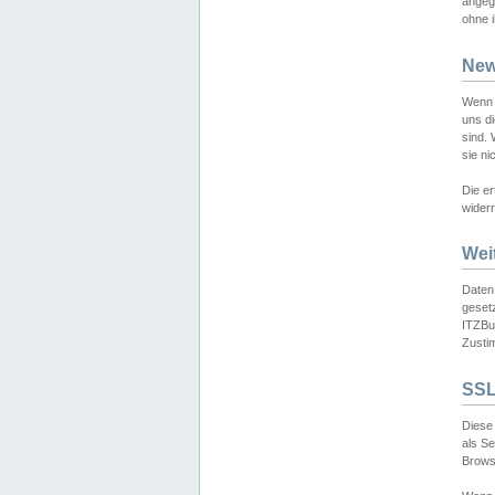
angeg
ohne i
New
Wenn 
uns d
sind.
sie ni
Die er
widerr
Wei
Daten,
gesetz
ITZBun
Zusti
SSL
Diese 
als S
Browse