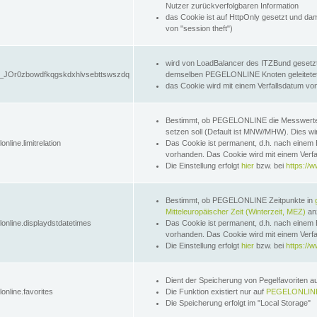
Nutzer zurückverfolgbaren Information
das Cookie ist auf HttpOnly gesetzt und dam
von "session theft")
wird von LoadBalancer des ITZBund gesetzt
JOr0zbowdfkqgskdxhlvsebttswszdq
demselben PEGELONLINE Knoten geleitetet w
das Cookie wird mit einem Verfallsdatum vo
Bestimmt, ob PEGELONLINE die Messwer
setzen soll (Default ist MNW/MHW). Dies wirk
online.limitrelation
Das Cookie ist permanent, d.h. nach einem 
vorhanden. Das Cookie wird mit einem Verfa
Die Einstellung erfolgt
hier
bzw. bei
https://w
Bestimmt, ob PEGELONLINE Zeitpunkte in
Mitteleuropäischer Zeit (Winterzeit, MEZ)
anz
lonline.displaydstdatetimes
Das Cookie ist permanent, d.h. nach einem 
vorhanden. Das Cookie wird mit einem Verfa
Die Einstellung erfolgt
hier
bzw. bei
https://w
Dient der Speicherung von Pegelfavoriten 
online.favorites
Die Funktion existiert nur auf
PEGELONLINE
Die Speicherung erfolgt im "Local Storage"