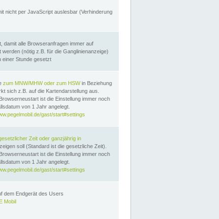
it nicht per JavaScript auslesbar (Verhinderung
, damit alle Browseranfragen immer auf
erden (nötig z.B. für die Ganglinienanzeige)
n einer Stunde gesetzt
te
zum MNW/MHW oder zum HSW
in Beziehung
t sich z.B. auf die Kartendarstellung aus.
Browserneustart ist die Einstellung immer noch
llsdatum von 1 Jahr angelegt.
ww.pegelmobil.de/gast/start#settings
gesetzlicher Zeit oder ganzjährig in
eigen soll (Standard ist die gesetzliche Zeit).
Browserneustart ist die Einstellung immer noch
llsdatum von 1 Jahr angelegt.
ww.pegelmobil.de/gast/start#settings
auf dem Endgerät des Users
 Mobil