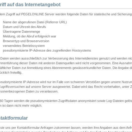
riff auf das Internetangebot
edem Zugriff auf PEGELONLINE Server werden folgende Daten für statistische und Sicherun
Name der abgerufenen Datei (Referrer URL)
Datum und Uhrzeit des Abrufs
Übertragene Datenmenge
Meldung, ob der Abruf erfolgreich war
Browsertyp und Browserversion
verwendetes Betriebssystem
pseudonymisierte IP-Adresse des zugreifenden Hostsystems
 Daten werden ausschließlich zur Verbesserung des Internetdienstes genutzt und werden ni
menführung dieser Daten mit anderen Datenquellen wird nicht vorgenommen. Eine Ausnahme 
äftlicher Daten zur Anmeldung eines Abonnements gewässerkundlicher Daten. Die Angabe die
cklich freiwillig.
seudonymisierte IP-Adresse wird nur im Falle von schweren Verstößen gegen unsere Nutzun
Zugriffsversuchen auf unsere Server ausgewertet. Dabei wird das Recht vorbehalten, unter Z
rsonenbezogenen Daten zu veranlassen.
60 Tagen werden die pseudonymisierten Zugriffsdaten anonymisiert sowie Log-Dateien gelösc
 ist dann nicht mehr möglich.
taktformular
sie uns per Kontaktformular Anfragen zukommen lassen, werden ihre Angaben aus dem Anfrag