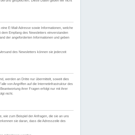
ei uns gespeichert. Diese Daten geben wir nicht
 eine E-Mail-Adresse sowie Informationen, welche
it dem Empfang des Newsletters einverstanden
sand der angeforderten Informationen und geben
 Versand des Newsletters können sie jederzeit
, werden an Dritte nur übermittelt, soweit dies
lle von Angriffen auf die Internetinfrastruktur des
Beantwortung ihrer Fragen erfolgt nur mit ihrer
gt nicht.
, wie zum Beispiel der Anfragen, die sie an uns
erkennen sie daran, dass die Adresszeile des