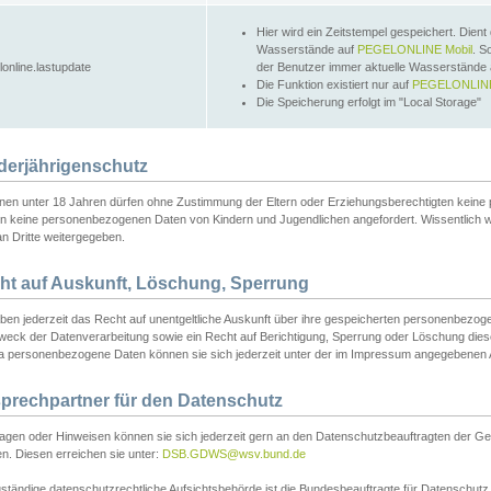
Hier wird ein Zeitstempel gespeichert. Dient
Wasserstände auf
PEGELONLINE Mobil
. S
lonline.lastupdate
der Benutzer immer aktuelle Wasserstände
Die Funktion existiert nur auf
PEGELONLINE
Die Speicherung erfolgt im "Local Storage"
derjährigenschutz
nen unter 18 Jahren dürfen ohne Zustimmung der Eltern oder Erziehungsberechtigten keine
n keine personenbezogenen Daten von Kindern und Jugendlichen angefordert. Wissentlich 
an Dritte weitergegeben.
ht auf Auskunft, Löschung, Sperrung
aben jederzeit das Recht auf unentgeltliche Auskunft über ihre gespeicherten personenbez
weck der Datenverarbeitung sowie ein Recht auf Berichtigung, Sperrung oder Löschung dies
 personenbezogene Daten können sie sich jederzeit unter der im Impressum angegebenen
prechpartner für den Datenschutz
ragen oder Hinweisen können sie sich jederzeit gern an den Datenschutzbeauftragten der Ge
n. Diesen erreichen sie unter:
DSB.GDWS@wsv.bund.de
ständige datenschutzrechtliche Aufsichtsbehörde ist die Bundesbeauftragte für Datenschutz u