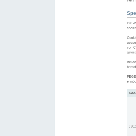
Wenn d
Spe
Die W
speic
Cooki
gespe
von C
gelös
Bei d
beste
PEGEL
ermögl
Coo
JSE