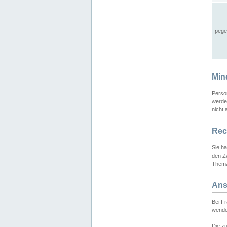
pege
Min
Perso
werde
nicht 
Rec
Sie h
den Z
Thema
Ans
Bei F
wende
Die zu