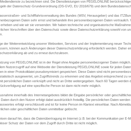
s Mediendienste zu bezeichnen sind. Die Dienstleistungen von PEGELONLINE berücksichtigen
egeln der Datenschutz-Grundverordnung (DS-GVO, EU 2016/679) und dem Bundesdatensc
asserstraßen- und Schifffahrtsverwaltung des Bundes (WSV, Herausgeber) und das ITZBund
nenbezogenen Daten sehr ernst und behandeln ihre personenbezogenen Daten vertraulich. W
 erheben und wie wir sie verwenden. Wir haben technische und organisatorische Maßnahmen g
zlichen Vorschriften über den Datenschutz sowie diese Datenschutzerklärung sowohl von uns
n.
ge der Weiterentwicklung unserer Webseiten, Services und der Implementierung neuer Techn
ssern, können auch Änderungen dieser Datenschutzerklärung erforderlich werden. Daher emp
schutzerklärung ab und zu erneut durchzulesen.
utzung von PEGELONLINE ist in der Regel ohne Angabe personenbezogener Daten möglich.
edem Nutzerzugriff auf eine Webseite der Dienstleistung PEGELONLINE sowie für jeden Dat
en in einer Protokolldatei pseudonymisiert gespeichert. Diese Daten sind nicht personenbez
statistisch ausgewertet, um Zugriffstrends zu erkennen und das Angebot entsprechend zu 
mit persönlichen Daten verknüpft und nicht an Dritte weitergegeben. Nach 60 Tagen werden d
ückverfolgung auf eine spezifische Person ist dann nicht mehr möglich.
Ausnahme innerhalb des Internetangebotes bildet die Eingabe persönlicher oder geschäftlic
 Daten durch den Nutzer erfolgt dabei ausdrücklich freiwillig. Die persönlichen Daten werden
asswortes erfolgt verschlüsselt und ist für keine Person im Klartext einsehbar. Nach Abmel
lichen oder geschäftlichen Daten unmittelbar gelöscht.
isen darauf hin, dass die Datenübertragung im Internet (z.B. bei der Kommunikation per E-Ma
loser Schutz der Daten vor dem Zugriff durch Dritte ist nicht möglich.