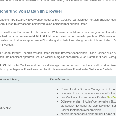
ie Verschlüsselung aktiviert ist, können die Daten, die sie an uns übermitteln, nicht von Dri
icherung von Daten im Browser
ebseite PEGELONLINE verwendet sogenannte "Cookies" als auch den lokalen Speicher des 
hern. Diese Informationen beinhalten keine personenbezogenen Daten.
es sind kleine Datenpakete, die zwischen Webbrowser und dem Server ausgetauscht werde
ichert und von diesem an PEGELONLINE übermittelt. In dem jeweils genutzten Webbrowser
ookies durch eine entsprechende Einstellung einschränken oder grundsätzlich verhindern. B
cht werden.
er "Local Storage" Technik werden Daten lokal im Browser gespeichert. Diese können auch 
hen und bei einem späteren Besuch wieder ausgelesen werden. Auch Daten im "Local Storag
ONLINE nutzt Cookies und den Local Storage, um die technisch sichere und korrekte Bereit
icht grundlegende Funktionen und ist für die einwandfreie Funktion der Website erforderlich.
kiebezeichung
Einsatzzweck
Cookie für das Session-Management des 
beinhaltet keine personenbezogenen Daten
das Cookie ist insbesondere für den
Abo-Be
Gültigkeit endet mit Ablauf der aktuellen Sit
die Session-ID ist nur auf dem jeweiligen Se
SSIONID
Server-Instanzen synchronisiert
basiert insbesondere nicht auf der IP des N