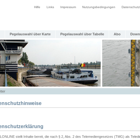
Hilfe
Links
Impressum
Nutzungsbedingungen
Datenschutz
Pegelauswahl über Karte
Pegelauswahl über Tabelle
Abo
Down
tter
enschutzhinweise
enschutzerklärung
ONLINE stellt Inhalte bereit, die nach § 2, Abs. 2 des Telemediengesetzes (TMG) als Teled