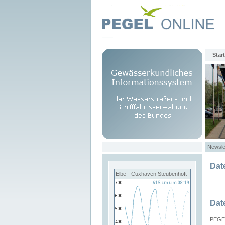
Start
Newsle
Dat
Elbe - Cuxhaven Steubenhöft
Dat
PEGEL