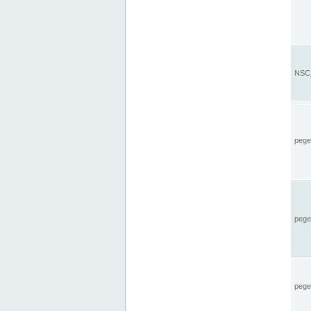
NSC_
pegel
pege
pegel