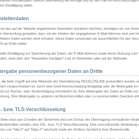
ebenen Kontaktdaten zwecks Bearbeitung der Anfrage und für den Fall von Anschlussfragen b
hre Einwilligung weiter.
sletterdaten
sie den auf der Website angebotenen Newsletter beziehen möchten, benötigen wir von Ihnen
ie Überprüfung gestatten, dass sie der Inhaber der angegebenen E-Mail-Adresse sind und m
 Weitere Daten werden nicht erhoben. Diese Daten verwenden wir ausschließlich für den Ver
cht an Dritte weiter.
teilte Einwilligung zur Speicherung der Daten, der E-Mail-Adresse sowie deren Nutzung zum
ufen, etwa über den "Newsletter kündigen"-Link im Newsletter oder auf der Webseite.
tergabe personenbezogener Daten an Dritte
 die beim Zugriff auf eine Webseite der Dienstleistung PEGELONLINE protokolliert worden sind
lich vorgeschrieben ist, durch eine Gerichtsentscheidung festgelegt oder die Weitergabe im Fa
d zur Rechts- oder Strafverfolgung erforderlich ist. Eine Weitergabe der Daten an Dritte zur 
mmung. Eine Weitergabe zu anderen nichtkommerziellen oder zu kommerziellen Zwecken erfol
- bzw. TLS-Verschlüsselung
Seite nutzt aus Gründen der Sicherheit und zum Schutz der Übertragung vertraulicher Inhalte
eitenbetreiber senden, eine SSL- bzw. TLS-Verschlüsselung. Eine verschlüsselte Verbindung 
rs von "http://" auf "https://" wechselt sowie am Schloss-Symbol in ihrer Browserzeile.