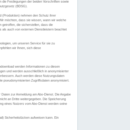
 die Festlegungen der beiden Vorschriften sowie
hutzgesetz (BDSG).
 (Produktion) nehmen den Schutz ihrer
ir möchten, dass sie wissen, wann wir welche
etroffen, die sicherstellen, dass die
 als auch von externen Dienstleistern beachtet
ologien, um unseren Service für sie zu
fehlen wir Ihnen, sich diese
endownload werden Informationen zu diesen
ogen und werden ausschließlich in anonymisierter
verbessern. Auch werden diese Nutzungsdaten
ie pseudonymisierten Zugriffsdaten anonymisiert.
her Daten zur Anmeldung am Abo-Dienst. Die Angabe
 nicht an Dritte weitergegeben. Die Speicherung
dung eines Nutzers vom Abo-Dienst werden seine
il) Sicherheitslücken aufweisen kann. Ein