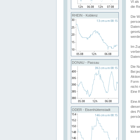
VI al
die R
RHEIN - Koblenz
Die W
perso
Daten
geset
werde
Im Zu
verbe
Daten
DONAU - Passau
Die N
Bei j
Aktion
Form 
nicht 
Eine R
Eine 
dieser
ODER - Eisenhüttenstadt
des P
persön
Wir we
lücken