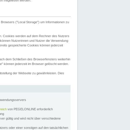
tten mitgelesen werden.
Browsers ("Local Storage") um Informationen zu
n. Cookies werden auf dem Rechner des Nutzers
 können Nutzerinnen und Nutzer die Verwendung
ereits gespeicherte Cookies können jederzeit
nach dem Schließen des Browserfensters weiterhin
e" können jederzeit im Browser gelöscht werden.
stellung der Webseite zu gewährleisten. Dies
Anwendungsservers
reich
von PEGELONLINE erforderlich
zung
rver gültig und wird nicht über verschiedene
utzers oder einer sonstigen auf den tatsächlichen