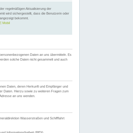
 der regelmäßigen Aktualisierung der
omit wird sichergestellt, dass die Benutzerin oder
 angezeigt bekommt.
 Mobil
 personenbezogenen Daten an uns übermitteln. Es
werden solche Daten nicht gesammelt und auch
ogenen Daten, deren Herkunft und Empfänger und
er Daten. Hierzu sowie zu weiteren Fragen zum
 Adresse an uns wenden.
neraldirektion Wasserstraßen und Schifffahrt
nd Informationsfreiheit (BfDI).