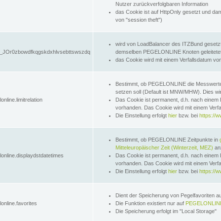
Nutzer zurückverfolgbaren Information
das Cookie ist auf HttpOnly gesetzt und dam
von "session theft")
wird von LoadBalancer des ITZBund gesetzt
JOr0zbowdfkqgskdxhlvsebttswszdq
demselben PEGELONLINE Knoten geleitetet w
das Cookie wird mit einem Verfallsdatum vo
Bestimmt, ob PEGELONLINE die Messwer
setzen soll (Default ist MNW/MHW). Dies wirk
online.limitrelation
Das Cookie ist permanent, d.h. nach einem 
vorhanden. Das Cookie wird mit einem Verfa
Die Einstellung erfolgt
hier
bzw. bei
https://w
Bestimmt, ob PEGELONLINE Zeitpunkte in
Mitteleuropäischer Zeit (Winterzeit, MEZ)
anz
lonline.displaydstdatetimes
Das Cookie ist permanent, d.h. nach einem 
vorhanden. Das Cookie wird mit einem Verfa
Die Einstellung erfolgt
hier
bzw. bei
https://w
Dient der Speicherung von Pegelfavoriten 
online.favorites
Die Funktion existiert nur auf
PEGELONLINE
Die Speicherung erfolgt im "Local Storage"