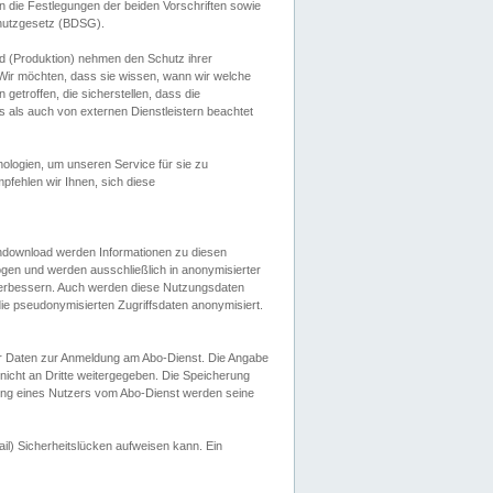
 die Festlegungen der beiden Vorschriften sowie
hutzgesetz (BDSG).
 (Produktion) nehmen den Schutz ihrer
ir möchten, dass sie wissen, wann wir welche
etroffen, die sicherstellen, dass die
 als auch von externen Dienstleistern beachtet
ologien, um unseren Service für sie zu
fehlen wir Ihnen, sich diese
endownload werden Informationen zu diesen
ogen und werden ausschließlich in anonymisierter
verbessern. Auch werden diese Nutzungsdaten
ie pseudonymisierten Zugriffsdaten anonymisiert.
her Daten zur Anmeldung am Abo-Dienst. Die Angabe
 nicht an Dritte weitergegeben. Die Speicherung
dung eines Nutzers vom Abo-Dienst werden seine
il) Sicherheitslücken aufweisen kann. Ein