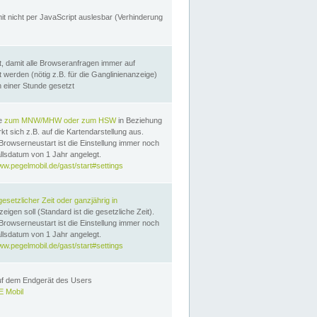
it nicht per JavaScript auslesbar (Verhinderung
, damit alle Browseranfragen immer auf
erden (nötig z.B. für die Ganglinienanzeige)
n einer Stunde gesetzt
te
zum MNW/MHW oder zum HSW
in Beziehung
t sich z.B. auf die Kartendarstellung aus.
Browserneustart ist die Einstellung immer noch
llsdatum von 1 Jahr angelegt.
ww.pegelmobil.de/gast/start#settings
gesetzlicher Zeit oder ganzjährig in
eigen soll (Standard ist die gesetzliche Zeit).
Browserneustart ist die Einstellung immer noch
llsdatum von 1 Jahr angelegt.
ww.pegelmobil.de/gast/start#settings
auf dem Endgerät des Users
 Mobil