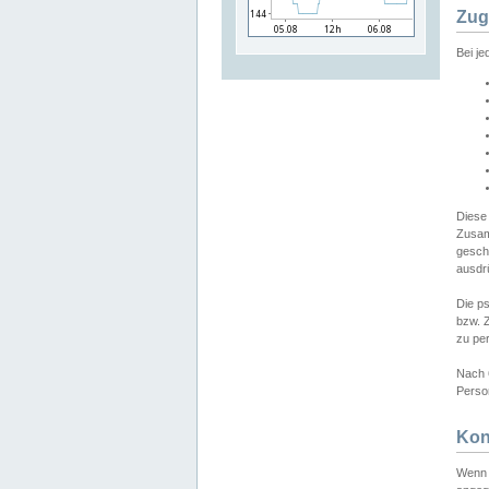
Zug
Bei j
Diese
Zusam
gesch
ausdrü
Die p
bzw. 
zu pe
Nach 
Person
Kon
Wenn 