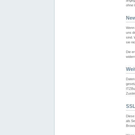
angeg
ohne i
New
Wenn 
uns d
sind.
sie ni
Die er
widerr
Wei
Daten,
gesetz
ITZBun
Zusti
SSL
Diese 
als S
Browse