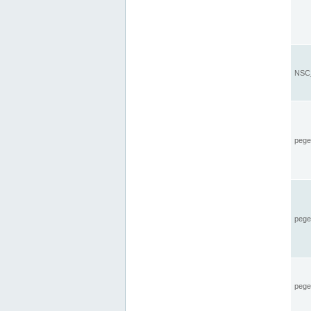
NSC_
pegel
pege
pegel