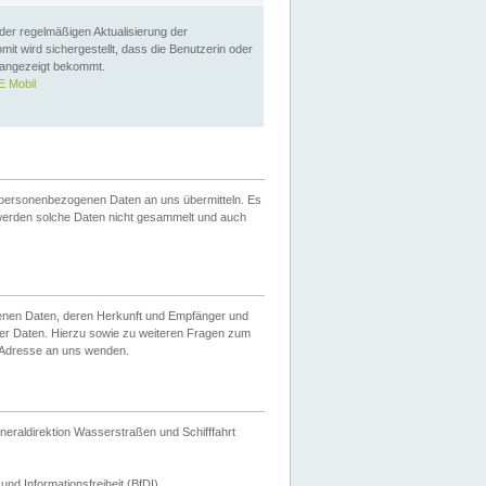
 der regelmäßigen Aktualisierung der
omit wird sichergestellt, dass die Benutzerin oder
 angezeigt bekommt.
 Mobil
 personenbezogenen Daten an uns übermitteln. Es
werden solche Daten nicht gesammelt und auch
ogenen Daten, deren Herkunft und Empfänger und
er Daten. Hierzu sowie zu weiteren Fragen zum
 Adresse an uns wenden.
neraldirektion Wasserstraßen und Schifffahrt
nd Informationsfreiheit (BfDI).