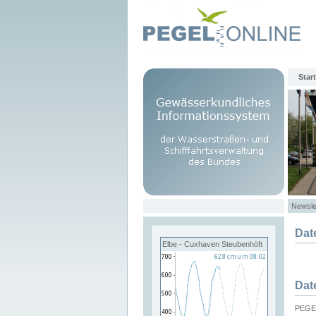
Start
Newsle
Dat
Elbe - Cuxhaven Steubenhöft
Dat
PEGEL