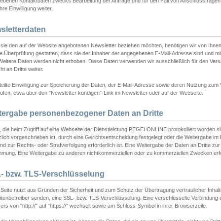
ebenen Kontaktdaten zwecks Bearbeitung der Anfrage und für den Fall von Anschlussfragen b
hre Einwilligung weiter.
sletterdaten
sie den auf der Website angebotenen Newsletter beziehen möchten, benötigen wir von Ihnen
ie Überprüfung gestatten, dass sie der Inhaber der angegebenen E-Mail-Adresse sind und m
 Weitere Daten werden nicht erhoben. Diese Daten verwenden wir ausschließlich für den Ver
cht an Dritte weiter.
teilte Einwilligung zur Speicherung der Daten, der E-Mail-Adresse sowie deren Nutzung zum
ufen, etwa über den "Newsletter kündigen"-Link im Newsletter oder auf der Webseite.
tergabe personenbezogener Daten an Dritte
 die beim Zugriff auf eine Webseite der Dienstleistung PEGELONLINE protokolliert worden sind
lich vorgeschrieben ist, durch eine Gerichtsentscheidung festgelegt oder die Weitergabe im Fa
d zur Rechts- oder Strafverfolgung erforderlich ist. Eine Weitergabe der Daten an Dritte zur 
mmung. Eine Weitergabe zu anderen nichtkommerziellen oder zu kommerziellen Zwecken erfol
- bzw. TLS-Verschlüsselung
Seite nutzt aus Gründen der Sicherheit und zum Schutz der Übertragung vertraulicher Inhalte
eitenbetreiber senden, eine SSL- bzw. TLS-Verschlüsselung. Eine verschlüsselte Verbindung 
rs von "http://" auf "https://" wechselt sowie am Schloss-Symbol in ihrer Browserzeile.