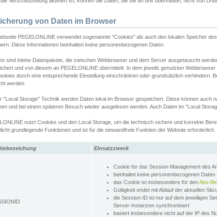
ie Verschlüsselung aktiviert ist, können die Daten, die sie an uns übermitteln, nicht von Dri
icherung von Daten im Browser
ebseite PEGELONLINE verwendet sogenannte "Cookies" als auch den lokalen Speicher des 
hern. Diese Informationen beinhalten keine personenbezogenen Daten.
es sind kleine Datenpakete, die zwischen Webbrowser und dem Server ausgetauscht werde
ichert und von diesem an PEGELONLINE übermittelt. In dem jeweils genutzten Webbrowser
ookies durch eine entsprechende Einstellung einschränken oder grundsätzlich verhindern. B
cht werden.
er "Local Storage" Technik werden Daten lokal im Browser gespeichert. Diese können auch 
hen und bei einem späteren Besuch wieder ausgelesen werden. Auch Daten im "Local Storag
ONLINE nutzt Cookies und den Local Storage, um die technisch sichere und korrekte Bereit
icht grundlegende Funktionen und ist für die einwandfreie Funktion der Website erforderlich.
kiebezeichung
Einsatzzweck
Cookie für das Session-Management des 
beinhaltet keine personenbezogenen Daten
das Cookie ist insbesondere für den
Abo-Be
Gültigkeit endet mit Ablauf der aktuellen Sit
die Session-ID ist nur auf dem jeweiligen Se
SSIONID
Server-Instanzen synchronisiert
basiert insbesondere nicht auf der IP des N