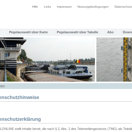
Hilfe
Links
Impressum
Nutzungsbedingungen
Datenschutz
Pegelauswahl über Karte
Pegelauswahl über Tabelle
Abo
Down
tter
enschutzhinweise
enschutzerklärung
ONLINE stellt Inhalte bereit, die nach § 2, Abs. 2 des Telemediengesetzes (TMG) als Teled