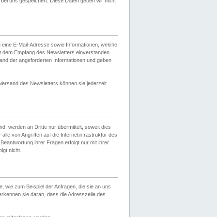
ei uns gespeichert. Diese Daten geben wir nicht
 eine E-Mail-Adresse sowie Informationen, welche
it dem Empfang des Newsletters einverstanden
sand der angeforderten Informationen und geben
 Versand des Newsletters können sie jederzeit
, werden an Dritte nur übermittelt, soweit dies
lle von Angriffen auf die Internetinfrastruktur des
Beantwortung ihrer Fragen erfolgt nur mit ihrer
gt nicht.
, wie zum Beispiel der Anfragen, die sie an uns
erkennen sie daran, dass die Adresszeile des