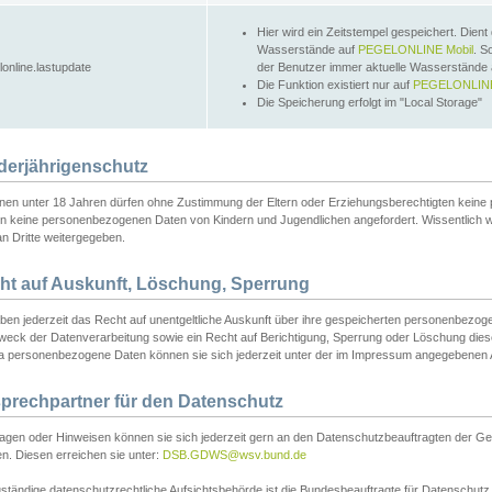
Hier wird ein Zeitstempel gespeichert. Dient
Wasserstände auf
PEGELONLINE Mobil
. S
lonline.lastupdate
der Benutzer immer aktuelle Wasserstände
Die Funktion existiert nur auf
PEGELONLINE
Die Speicherung erfolgt im "Local Storage"
derjährigenschutz
nen unter 18 Jahren dürfen ohne Zustimmung der Eltern oder Erziehungsberechtigten keine
n keine personenbezogenen Daten von Kindern und Jugendlichen angefordert. Wissentlich 
an Dritte weitergegeben.
ht auf Auskunft, Löschung, Sperrung
aben jederzeit das Recht auf unentgeltliche Auskunft über ihre gespeicherten personenbez
weck der Datenverarbeitung sowie ein Recht auf Berichtigung, Sperrung oder Löschung dies
 personenbezogene Daten können sie sich jederzeit unter der im Impressum angegebenen
prechpartner für den Datenschutz
ragen oder Hinweisen können sie sich jederzeit gern an den Datenschutzbeauftragten der Ge
n. Diesen erreichen sie unter:
DSB.GDWS@wsv.bund.de
ständige datenschutzrechtliche Aufsichtsbehörde ist die Bundesbeauftragte für Datenschutz u