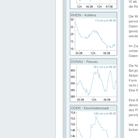
VI al
die R
RHEIN - Koblenz
Die W
perso
Daten
geset
werde
Im Zu
verbe
Daten
DONAU - Passau
Die N
Bei j
Aktion
Form 
nicht 
Eine R
Eine 
dieser
ODER - Eisenhüttenstadt
des P
persön
Wir we
lücken