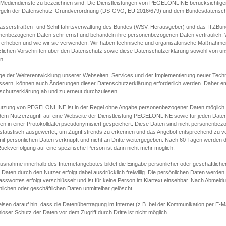
s Mediendienste zu bezeichnen sind. Die Dienstleistungen von PEGELONLINE berücksichtigen
egeln der Datenschutz-Grundverordnung (DS-GVO, EU 2016/679) und dem Bundesdatensc
asserstraßen- und Schifffahrtsverwaltung des Bundes (WSV, Herausgeber) und das ITZBund
nenbezogenen Daten sehr ernst und behandeln ihre personenbezogenen Daten vertraulich. W
 erheben und wie wir sie verwenden. Wir haben technische und organisatorische Maßnahmen g
zlichen Vorschriften über den Datenschutz sowie diese Datenschutzerklärung sowohl von uns
n.
ge der Weiterentwicklung unserer Webseiten, Services und der Implementierung neuer Techn
ssern, können auch Änderungen dieser Datenschutzerklärung erforderlich werden. Daher emp
schutzerklärung ab und zu erneut durchzulesen.
utzung von PEGELONLINE ist in der Regel ohne Angabe personenbezogener Daten möglich.
edem Nutzerzugriff auf eine Webseite der Dienstleistung PEGELONLINE sowie für jeden Dat
en in einer Protokolldatei pseudonymisiert gespeichert. Diese Daten sind nicht personenbez
statistisch ausgewertet, um Zugriffstrends zu erkennen und das Angebot entsprechend zu 
mit persönlichen Daten verknüpft und nicht an Dritte weitergegeben. Nach 60 Tagen werden d
ückverfolgung auf eine spezifische Person ist dann nicht mehr möglich.
Ausnahme innerhalb des Internetangebotes bildet die Eingabe persönlicher oder geschäftlic
 Daten durch den Nutzer erfolgt dabei ausdrücklich freiwillig. Die persönlichen Daten werden
asswortes erfolgt verschlüsselt und ist für keine Person im Klartext einsehbar. Nach Abmel
lichen oder geschäftlichen Daten unmittelbar gelöscht.
isen darauf hin, dass die Datenübertragung im Internet (z.B. bei der Kommunikation per E-Ma
loser Schutz der Daten vor dem Zugriff durch Dritte ist nicht möglich.