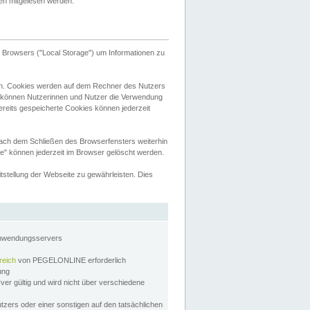
tten mitgelesen werden.
Browsers ("Local Storage") um Informationen zu
n. Cookies werden auf dem Rechner des Nutzers
 können Nutzerinnen und Nutzer die Verwendung
ereits gespeicherte Cookies können jederzeit
nach dem Schließen des Browserfensters weiterhin
e" können jederzeit im Browser gelöscht werden.
stellung der Webseite zu gewährleisten. Dies
Anwendungsservers
reich
von PEGELONLINE erforderlich
zung
rver gültig und wird nicht über verschiedene
utzers oder einer sonstigen auf den tatsächlichen