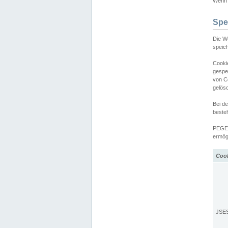
Wenn d
Spe
Die W
speic
Cooki
gespe
von C
gelös
Bei d
beste
PEGEL
ermögl
Coo
JSE