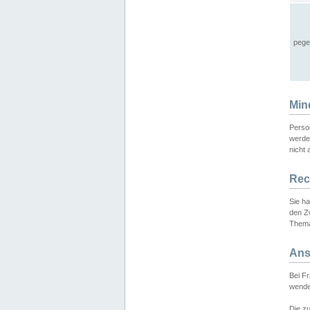
pege
Min
Perso
werde
nicht 
Rec
Sie h
den Z
Thema
Ans
Bei F
wende
Die zu