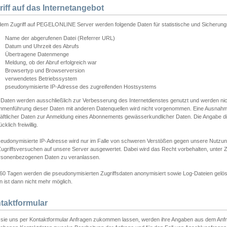
riff auf das Internetangebot
edem Zugriff auf PEGELONLINE Server werden folgende Daten für statistische und Sicherun
Name der abgerufenen Datei (Referrer URL)
Datum und Uhrzeit des Abrufs
Übertragene Datenmenge
Meldung, ob der Abruf erfolgreich war
Browsertyp und Browserversion
verwendetes Betriebssystem
pseudonymisierte IP-Adresse des zugreifenden Hostsystems
 Daten werden ausschließlich zur Verbesserung des Internetdienstes genutzt und werden ni
menführung dieser Daten mit anderen Datenquellen wird nicht vorgenommen. Eine Ausnahme 
äftlicher Daten zur Anmeldung eines Abonnements gewässerkundlicher Daten. Die Angabe die
cklich freiwillig.
seudonymisierte IP-Adresse wird nur im Falle von schweren Verstößen gegen unsere Nutzun
Zugriffsversuchen auf unsere Server ausgewertet. Dabei wird das Recht vorbehalten, unter Z
rsonenbezogenen Daten zu veranlassen.
60 Tagen werden die pseudonymisierten Zugriffsdaten anonymisiert sowie Log-Dateien gelösc
 ist dann nicht mehr möglich.
taktformular
sie uns per Kontaktformular Anfragen zukommen lassen, werden ihre Angaben aus dem Anfrag