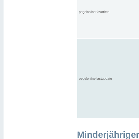
pegelonline.favorites
pegelonline.lastupdate
Minderjährige