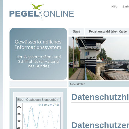
Hilfe
Link
Start
Pegelauswahl über Karte
Newsletter
Datenschutzh
Elbe - Cuxhaven Steubenhöft
Datenschutzer