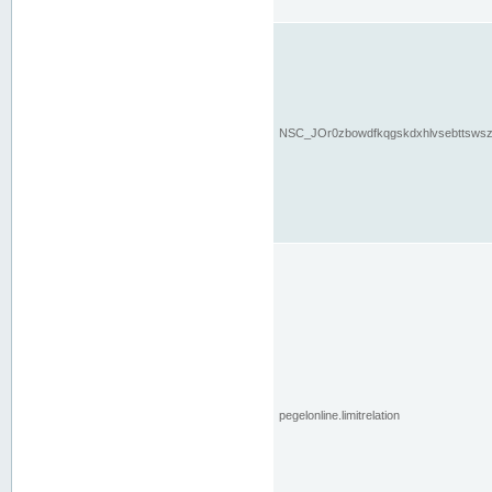
NSC_JOr0zbowdfkqgskdxhlvsebttsws
pegelonline.limitrelation