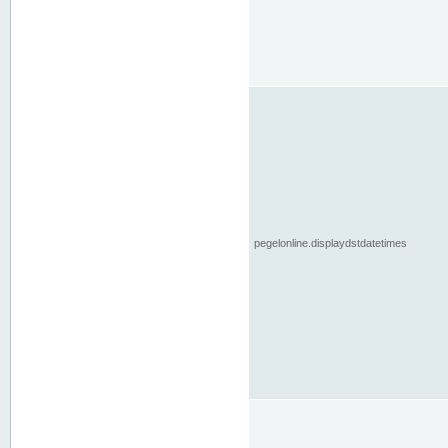
pegelonline.displaydstdatetimes