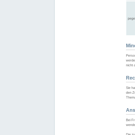
pege
Min
Perso
werde
nicht 
Rec
Sie h
den Z
Thema
Ans
Bei F
wende
Die zu