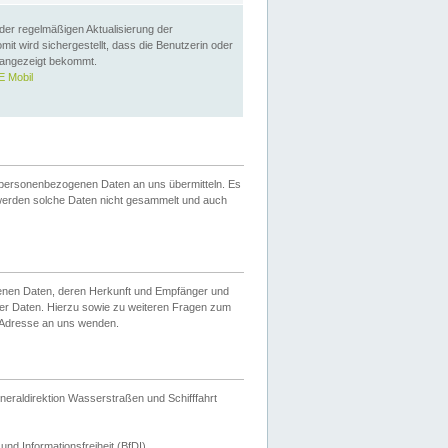
 der regelmäßigen Aktualisierung der
omit wird sichergestellt, dass die Benutzerin oder
 angezeigt bekommt.
 Mobil
 personenbezogenen Daten an uns übermitteln. Es
werden solche Daten nicht gesammelt und auch
ogenen Daten, deren Herkunft und Empfänger und
er Daten. Hierzu sowie zu weiteren Fragen zum
 Adresse an uns wenden.
neraldirektion Wasserstraßen und Schifffahrt
nd Informationsfreiheit (BfDI).