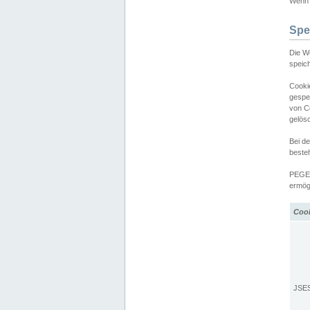
Wenn d
Spe
Die W
speic
Cooki
gespe
von C
gelös
Bei d
beste
PEGEL
ermögl
Coo
JSE