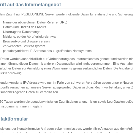
riff auf das Internetangebot
edem Zugriff auf PEGELONLINE Server werden folgende Daten für statistische und Sicherun
Name der abgerufenen Datei (Referrer URL)
Datum und Uhrzeit des Abrufs
Übertragene Datenmenge
Meldung, ob der Abruf erfolgreich war
Browsertyp und Browserversion
verwendetes Betriebssystem
pseudonymisierte IP-Adresse des zugreifenden Hostsystems
 Daten werden ausschließlich zur Verbesserung des Internetdienstes genutzt und werden ni
menführung dieser Daten mit anderen Datenquellen wird nicht vorgenommen. Eine Ausnahme 
äftlicher Daten zur Anmeldung eines Abonnements gewässerkundlicher Daten. Die Angabe die
cklich freiwillig.
seudonymisierte IP-Adresse wird nur im Falle von schweren Verstößen gegen unsere Nutzun
Zugriffsversuchen auf unsere Server ausgewertet. Dabei wird das Recht vorbehalten, unter Z
rsonenbezogenen Daten zu veranlassen.
60 Tagen werden die pseudonymisierten Zugriffsdaten anonymisiert sowie Log-Dateien gelösc
 ist dann nicht mehr möglich.
taktformular
sie uns per Kontaktformular Anfragen zukommen lassen, werden ihre Angaben aus dem Anfrag