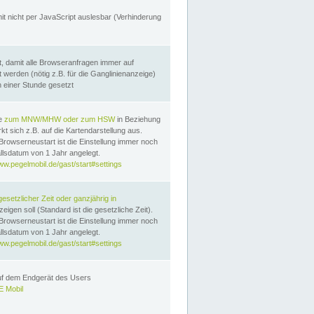
it nicht per JavaScript auslesbar (Verhinderung
, damit alle Browseranfragen immer auf
erden (nötig z.B. für die Ganglinienanzeige)
n einer Stunde gesetzt
te
zum MNW/MHW oder zum HSW
in Beziehung
t sich z.B. auf die Kartendarstellung aus.
Browserneustart ist die Einstellung immer noch
llsdatum von 1 Jahr angelegt.
ww.pegelmobil.de/gast/start#settings
gesetzlicher Zeit oder ganzjährig in
eigen soll (Standard ist die gesetzliche Zeit).
Browserneustart ist die Einstellung immer noch
llsdatum von 1 Jahr angelegt.
ww.pegelmobil.de/gast/start#settings
auf dem Endgerät des Users
 Mobil