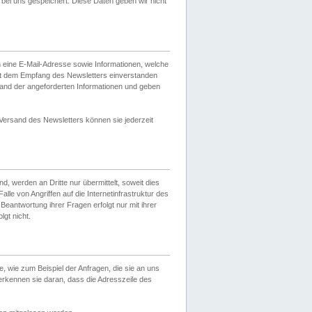
ei uns gespeichert. Diese Daten geben wir nicht
 eine E-Mail-Adresse sowie Informationen, welche
it dem Empfang des Newsletters einverstanden
sand der angeforderten Informationen und geben
 Versand des Newsletters können sie jederzeit
, werden an Dritte nur übermittelt, soweit dies
lle von Angriffen auf die Internetinfrastruktur des
Beantwortung ihrer Fragen erfolgt nur mit ihrer
gt nicht.
, wie zum Beispiel der Anfragen, die sie an uns
erkennen sie daran, dass die Adresszeile des