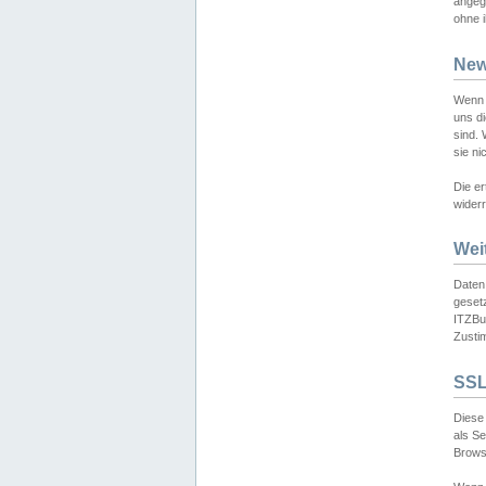
angeg
ohne i
New
Wenn 
uns d
sind.
sie ni
Die er
widerr
Wei
Daten,
gesetz
ITZBun
Zusti
SSL
Diese 
als S
Browse