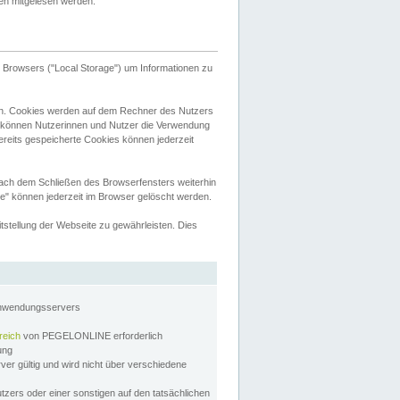
tten mitgelesen werden.
Browsers ("Local Storage") um Informationen zu
n. Cookies werden auf dem Rechner des Nutzers
 können Nutzerinnen und Nutzer die Verwendung
ereits gespeicherte Cookies können jederzeit
nach dem Schließen des Browserfensters weiterhin
e" können jederzeit im Browser gelöscht werden.
stellung der Webseite zu gewährleisten. Dies
Anwendungsservers
reich
von PEGELONLINE erforderlich
zung
rver gültig und wird nicht über verschiedene
utzers oder einer sonstigen auf den tatsächlichen