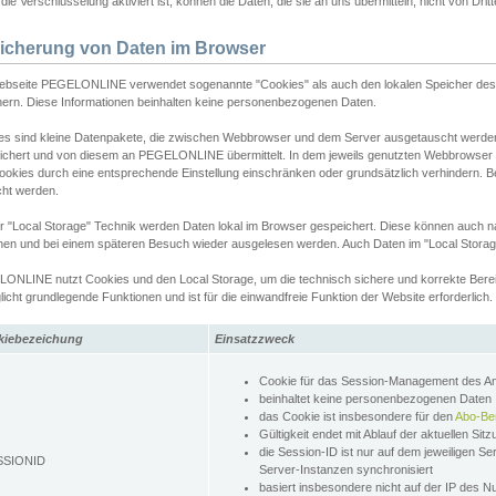
ie Verschlüsselung aktiviert ist, können die Daten, die sie an uns übermitteln, nicht von Dri
icherung von Daten im Browser
ebseite PEGELONLINE verwendet sogenannte "Cookies" als auch den lokalen Speicher des 
hern. Diese Informationen beinhalten keine personenbezogenen Daten.
es sind kleine Datenpakete, die zwischen Webbrowser und dem Server ausgetauscht werde
ichert und von diesem an PEGELONLINE übermittelt. In dem jeweils genutzten Webbrowser
ookies durch eine entsprechende Einstellung einschränken oder grundsätzlich verhindern. B
cht werden.
er "Local Storage" Technik werden Daten lokal im Browser gespeichert. Diese können auch 
hen und bei einem späteren Besuch wieder ausgelesen werden. Auch Daten im "Local Storag
ONLINE nutzt Cookies und den Local Storage, um die technisch sichere und korrekte Bereit
icht grundlegende Funktionen und ist für die einwandfreie Funktion der Website erforderlich.
kiebezeichung
Einsatzzweck
Cookie für das Session-Management des 
beinhaltet keine personenbezogenen Daten
das Cookie ist insbesondere für den
Abo-Be
Gültigkeit endet mit Ablauf der aktuellen Sit
die Session-ID ist nur auf dem jeweiligen Se
SSIONID
Server-Instanzen synchronisiert
basiert insbesondere nicht auf der IP des N