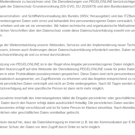
s Mediendienste zu bezeichnen sind. Die Dienstleistungen von PEGELONLINE berücksichtigen
egeln der Datenschutz-Grundverordnung (DS-GVO, EU 2016/679) und dem Bundesdatensc
asserstraßen- und Schifffahrtsverwaltung des Bundes (WSV, Herausgeber) und das ITZBund
nenbezogenen Daten sehr ernst und behandeln ihre personenbezogenen Daten vertraulich. W
 erheben und wie wir sie verwenden. Wir haben technische und organisatorische Maßnahmen g
zlichen Vorschriften über den Datenschutz sowie diese Datenschutzerklärung sowohl von uns
n.
ge der Weiterentwicklung unserer Webseiten, Services und der Implementierung neuer Techn
ssern, können auch Änderungen dieser Datenschutzerklärung erforderlich werden. Daher emp
schutzerklärung ab und zu erneut durchzulesen.
utzung von PEGELONLINE ist in der Regel ohne Angabe personenbezogener Daten möglich.
edem Nutzerzugriff auf eine Webseite der Dienstleistung PEGELONLINE sowie für jeden Dat
en in einer Protokolldatei pseudonymisiert gespeichert. Diese Daten sind nicht personenbez
statistisch ausgewertet, um Zugriffstrends zu erkennen und das Angebot entsprechend zu 
mit persönlichen Daten verknüpft und nicht an Dritte weitergegeben. Nach 60 Tagen werden d
ückverfolgung auf eine spezifische Person ist dann nicht mehr möglich.
Ausnahme innerhalb des Internetangebotes bildet die Eingabe persönlicher oder geschäftlic
 Daten durch den Nutzer erfolgt dabei ausdrücklich freiwillig. Die persönlichen Daten werden
asswortes erfolgt verschlüsselt und ist für keine Person im Klartext einsehbar. Nach Abmel
lichen oder geschäftlichen Daten unmittelbar gelöscht.
isen darauf hin, dass die Datenübertragung im Internet (z.B. bei der Kommunikation per E-Ma
loser Schutz der Daten vor dem Zugriff durch Dritte ist nicht möglich.