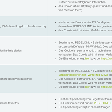
Nutzer zurückverfolgbaren Information
das Cookie ist auf HttpOnly gesetzt und dam
von "session theft")
wird von LoadBalancer des ITZBund gesetzt
JOr0zbowdfkqgskdxhlvsebttswszdq
demselben PEGELONLINE Knoten geleitetet w
das Cookie wird mit einem Verfallsdatum vo
Bestimmt, ob PEGELONLINE die Messwer
setzen soll (Default ist MNW/MHW). Dies wirk
online.limitrelation
Das Cookie ist permanent, d.h. nach einem 
vorhanden. Das Cookie wird mit einem Verfa
Die Einstellung erfolgt
hier
bzw. bei
https://w
Bestimmt, ob PEGELONLINE Zeitpunkte in
Mitteleuropäischer Zeit (Winterzeit, MEZ)
anz
lonline.displaydstdatetimes
Das Cookie ist permanent, d.h. nach einem 
vorhanden. Das Cookie wird mit einem Verfa
Die Einstellung erfolgt
hier
bzw. bei
https://w
Dient der Speicherung von Pegelfavoriten 
online.favorites
Die Funktion existiert nur auf
PEGELONLINE
Die Speicherung erfolgt im "Local Storage"