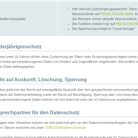
Hier wird ein Zeitstempel gespeichert. Dient
Wasserstände auf
PEGELONLINE Mobil
. S
lonline.lastupdate
der Benutzer immer aktuelle Wasserstände
Die Funktion existiert nur auf
PEGELONLINE
Die Speicherung erfolgt im "Local Storage"
derjährigenschutz
nen unter 18 Jahren dürfen ohne Zustimmung der Eltern oder Erziehungsberechtigten keine
n keine personenbezogenen Daten von Kindern und Jugendlichen angefordert. Wissentlich 
an Dritte weitergegeben.
ht auf Auskunft, Löschung, Sperrung
aben jederzeit das Recht auf unentgeltliche Auskunft über ihre gespeicherten personenbez
weck der Datenverarbeitung sowie ein Recht auf Berichtigung, Sperrung oder Löschung dies
 personenbezogene Daten können sie sich jederzeit unter der im Impressum angegebenen
prechpartner für den Datenschutz
ragen oder Hinweisen können sie sich jederzeit gern an den Datenschutzbeauftragten der Ge
n. Diesen erreichen sie unter:
DSB.GDWS@wsv.bund.de
ständige datenschutzrechtliche Aufsichtsbehörde ist die Bundesbeauftragte für Datenschutz u