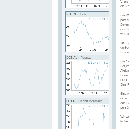
VI al
die R
RHEIN - Koblenz
Die W
perso
Daten
geset
werde
Im Zu
verbe
Daten
DONAU - Passau
Die N
Bei j
Aktion
Form 
nicht 
Eine R
Eine 
dieser
ODER - Eisenhüttenstadt
des P
persön
Wir we
lücken