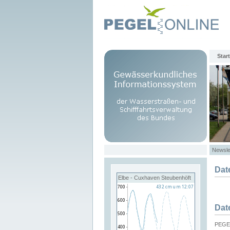
Start
Newsle
Dat
Elbe - Cuxhaven Steubenhöft
Dat
PEGEL