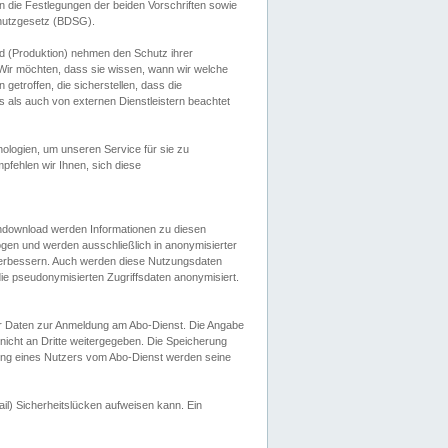
 die Festlegungen der beiden Vorschriften sowie
hutzgesetz (BDSG).
 (Produktion) nehmen den Schutz ihrer
ir möchten, dass sie wissen, wann wir welche
etroffen, die sicherstellen, dass die
 als auch von externen Dienstleistern beachtet
ologien, um unseren Service für sie zu
fehlen wir Ihnen, sich diese
endownload werden Informationen zu diesen
ogen und werden ausschließlich in anonymisierter
verbessern. Auch werden diese Nutzungsdaten
ie pseudonymisierten Zugriffsdaten anonymisiert.
her Daten zur Anmeldung am Abo-Dienst. Die Angabe
 nicht an Dritte weitergegeben. Die Speicherung
dung eines Nutzers vom Abo-Dienst werden seine
il) Sicherheitslücken aufweisen kann. Ein