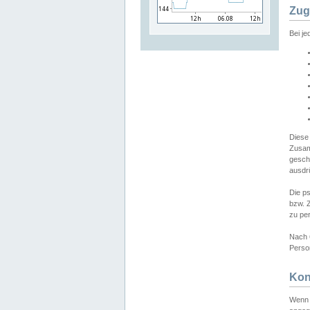
Zug
Bei j
Diese
Zusam
gesch
ausdrü
Die p
bzw. 
zu pe
Nach 
Person
Kon
Wenn 