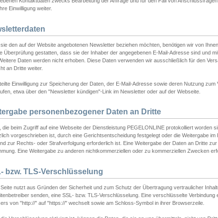
ebenen Kontaktdaten zwecks Bearbeitung der Anfrage und für den Fall von Anschlussfragen b
hre Einwilligung weiter.
sletterdaten
sie den auf der Website angebotenen Newsletter beziehen möchten, benötigen wir von Ihnen
ie Überprüfung gestatten, dass sie der Inhaber der angegebenen E-Mail-Adresse sind und m
 Weitere Daten werden nicht erhoben. Diese Daten verwenden wir ausschließlich für den Ver
cht an Dritte weiter.
teilte Einwilligung zur Speicherung der Daten, der E-Mail-Adresse sowie deren Nutzung zum
ufen, etwa über den "Newsletter kündigen"-Link im Newsletter oder auf der Webseite.
tergabe personenbezogener Daten an Dritte
 die beim Zugriff auf eine Webseite der Dienstleistung PEGELONLINE protokolliert worden sind
lich vorgeschrieben ist, durch eine Gerichtsentscheidung festgelegt oder die Weitergabe im Fa
d zur Rechts- oder Strafverfolgung erforderlich ist. Eine Weitergabe der Daten an Dritte zur 
mmung. Eine Weitergabe zu anderen nichtkommerziellen oder zu kommerziellen Zwecken erfol
- bzw. TLS-Verschlüsselung
Seite nutzt aus Gründen der Sicherheit und zum Schutz der Übertragung vertraulicher Inhalte
eitenbetreiber senden, eine SSL- bzw. TLS-Verschlüsselung. Eine verschlüsselte Verbindung 
rs von "http://" auf "https://" wechselt sowie am Schloss-Symbol in ihrer Browserzeile.