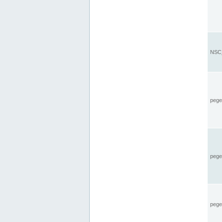
NSC_
pegel
pege
pegel