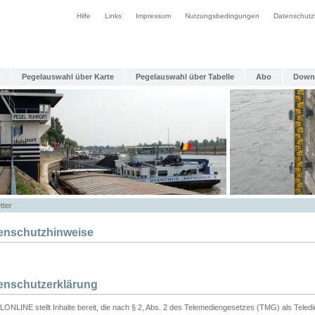
Hilfe
Links
Impressum
Nutzungsbedingungen
Datenschutz
Pegelauswahl über Karte
Pegelauswahl über Tabelle
Abo
Down
tter
enschutzhinweise
enschutzerklärung
ONLINE stellt Inhalte bereit, die nach § 2, Abs. 2 des Telemediengesetzes (TMG) als Teled