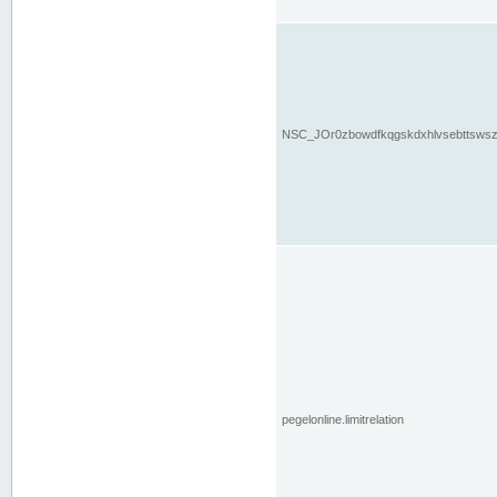
NSC_JOr0zbowdfkqgskdxhlvsebttsws
pegelonline.limitrelation