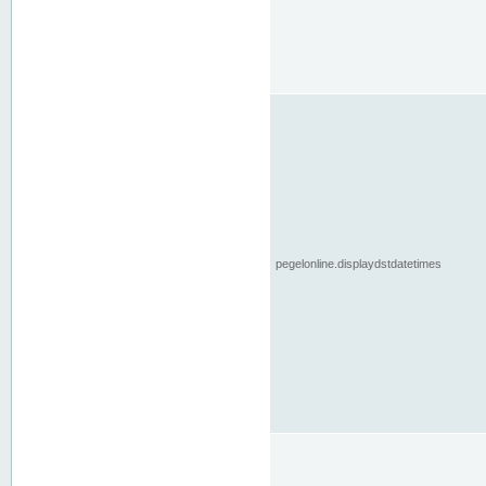
pegelonline.displaydstdatetimes