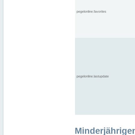
pegelonline.favorites
pegelonline.lastupdate
Minderjährige