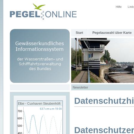
Hilfe
Link
Start
Pegelauswahl über Karte
Newsletter
Datenschutzh
Elbe - Cuxhaven Steubenhöft
Datenschutzer