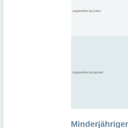
pegelonline.favorites
pegelonline.lastupdate
Minderjährige