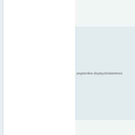
pegelonline.displaydstdatetimes