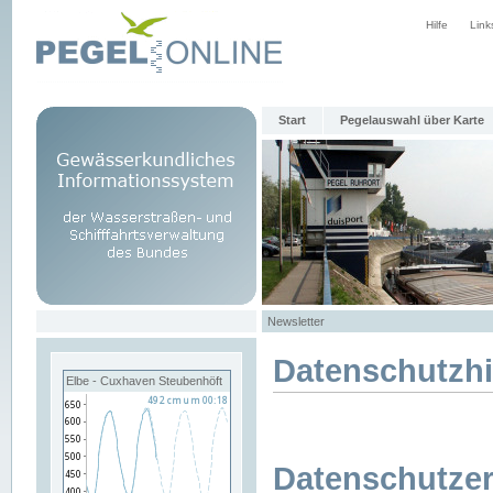
Hilfe
Link
Start
Pegelauswahl über Karte
Newsletter
Datenschutzh
Elbe - Cuxhaven Steubenhöft
Datenschutzer