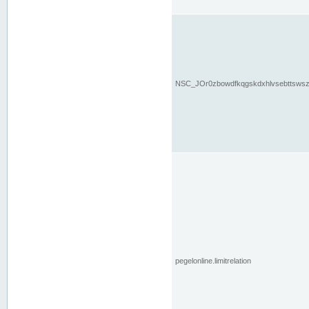
NSC_JOr0zbowdfkqgskdxhlvsebttsws
pegelonline.limitrelation