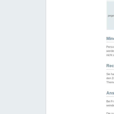
pege
Min
Perso
werde
nicht 
Rec
Sie h
den Z
Thema
Ans
Bei F
wende
Die zu