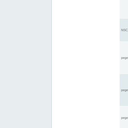
NSC_
pegel
pege
pegel