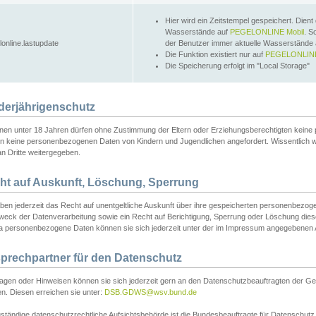
Hier wird ein Zeitstempel gespeichert. Dient
Wasserstände auf
PEGELONLINE Mobil
. S
lonline.lastupdate
der Benutzer immer aktuelle Wasserstände
Die Funktion existiert nur auf
PEGELONLINE
Die Speicherung erfolgt im "Local Storage"
derjährigenschutz
nen unter 18 Jahren dürfen ohne Zustimmung der Eltern oder Erziehungsberechtigten keine
n keine personenbezogenen Daten von Kindern und Jugendlichen angefordert. Wissentlich 
an Dritte weitergegeben.
ht auf Auskunft, Löschung, Sperrung
aben jederzeit das Recht auf unentgeltliche Auskunft über ihre gespeicherten personenbez
weck der Datenverarbeitung sowie ein Recht auf Berichtigung, Sperrung oder Löschung dies
 personenbezogene Daten können sie sich jederzeit unter der im Impressum angegebenen
prechpartner für den Datenschutz
ragen oder Hinweisen können sie sich jederzeit gern an den Datenschutzbeauftragten der Ge
n. Diesen erreichen sie unter:
DSB.GDWS@wsv.bund.de
ständige datenschutzrechtliche Aufsichtsbehörde ist die Bundesbeauftragte für Datenschutz u