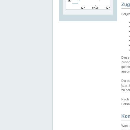
Zug
Bei j
Diese
Zusam
gesch
ausdrü
Die p
bzw. 
zu pe
Nach 
Person
Kon
Wenn 