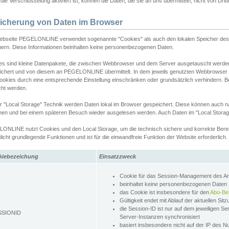
ie Verschlüsselung aktiviert ist, können die Daten, die sie an uns übermitteln, nicht von Dri
icherung von Daten im Browser
ebseite PEGELONLINE verwendet sogenannte "Cookies" als auch den lokalen Speicher des 
hern. Diese Informationen beinhalten keine personenbezogenen Daten.
es sind kleine Datenpakete, die zwischen Webbrowser und dem Server ausgetauscht werde
ichert und von diesem an PEGELONLINE übermittelt. In dem jeweils genutzten Webbrowser
ookies durch eine entsprechende Einstellung einschränken oder grundsätzlich verhindern. B
cht werden.
er "Local Storage" Technik werden Daten lokal im Browser gespeichert. Diese können auch 
hen und bei einem späteren Besuch wieder ausgelesen werden. Auch Daten im "Local Storag
ONLINE nutzt Cookies und den Local Storage, um die technisch sichere und korrekte Bereit
icht grundlegende Funktionen und ist für die einwandfreie Funktion der Website erforderlich.
kiebezeichung
Einsatzzweck
Cookie für das Session-Management des 
beinhaltet keine personenbezogenen Daten
das Cookie ist insbesondere für den
Abo-Be
Gültigkeit endet mit Ablauf der aktuellen Sit
die Session-ID ist nur auf dem jeweiligen Se
SSIONID
Server-Instanzen synchronisiert
basiert insbesondere nicht auf der IP des N