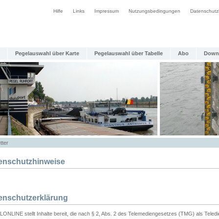
Hilfe
Links
Impressum
Nutzungsbedingungen
Datenschutz
Pegelauswahl über Karte
Pegelauswahl über Tabelle
Abo
Down
tter
enschutzhinweise
enschutzerklärung
ONLINE stellt Inhalte bereit, die nach § 2, Abs. 2 des Telemediengesetzes (TMG) als Teled