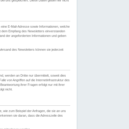
ei uns gespeichert. Diese Daten geben wir nicht
 eine E-Mail-Adresse sowie Informationen, welche
it dem Empfang des Newsletters einverstanden
sand der angeforderten Informationen und geben
 Versand des Newsletters können sie jederzeit
, werden an Dritte nur übermittelt, soweit dies
lle von Angriffen auf die Internetinfrastruktur des
Beantwortung ihrer Fragen erfolgt nur mit ihrer
gt nicht.
, wie zum Beispiel der Anfragen, die sie an uns
erkennen sie daran, dass die Adresszeile des