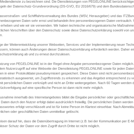
s Mediendienste zu bezeichnen sind. Die Dienstleistungen von PEGELONLINE berücksichtigen
egeln der Datenschutz-Grundverordnung (DS-GVO, EU 2016/679) und dem Bundesdatensc
asserstraßen- und Schifffahrtsverwaltung des Bundes (WSV, Herausgeber) und das ITZBund
nenbezogenen Daten sehr ernst und behandeln ihre personenbezogenen Daten vertraulich. W
 erheben und wie wir sie verwenden. Wir haben technische und organisatorische Maßnahmen g
zlichen Vorschriften über den Datenschutz sowie diese Datenschutzerklärung sowohl von uns
n.
ge der Weiterentwicklung unserer Webseiten, Services und der Implementierung neuer Techn
ssern, können auch Änderungen dieser Datenschutzerklärung erforderlich werden. Daher emp
schutzerklärung ab und zu erneut durchzulesen.
utzung von PEGELONLINE ist in der Regel ohne Angabe personenbezogener Daten möglich.
edem Nutzerzugriff auf eine Webseite der Dienstleistung PEGELONLINE sowie für jeden Dat
en in einer Protokolldatei pseudonymisiert gespeichert. Diese Daten sind nicht personenbez
statistisch ausgewertet, um Zugriffstrends zu erkennen und das Angebot entsprechend zu 
mit persönlichen Daten verknüpft und nicht an Dritte weitergegeben. Nach 60 Tagen werden d
ückverfolgung auf eine spezifische Person ist dann nicht mehr möglich.
Ausnahme innerhalb des Internetangebotes bildet die Eingabe persönlicher oder geschäftlic
 Daten durch den Nutzer erfolgt dabei ausdrücklich freiwillig. Die persönlichen Daten werden
asswortes erfolgt verschlüsselt und ist für keine Person im Klartext einsehbar. Nach Abmel
lichen oder geschäftlichen Daten unmittelbar gelöscht.
isen darauf hin, dass die Datenübertragung im Internet (z.B. bei der Kommunikation per E-Ma
loser Schutz der Daten vor dem Zugriff durch Dritte ist nicht möglich.