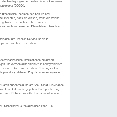
 die Festlegungen der beiden Vorschriften sowie
hutzgesetz (BDSG).
 (Produktion) nehmen den Schutz ihrer
ir möchten, dass sie wissen, wann wir welche
etroffen, die sicherstellen, dass die
 als auch von externen Dienstleistern beachtet
ologien, um unseren Service für sie zu
fehlen wir Ihnen, sich diese
endownload werden Informationen zu diesen
ogen und werden ausschließlich in anonymisierter
verbessern. Auch werden diese Nutzungsdaten
ie pseudonymisierten Zugriffsdaten anonymisiert.
her Daten zur Anmeldung am Abo-Dienst. Die Angabe
 nicht an Dritte weitergegeben. Die Speicherung
dung eines Nutzers vom Abo-Dienst werden seine
il) Sicherheitslücken aufweisen kann. Ein