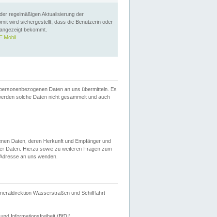
 der regelmäßigen Aktualisierung der
omit wird sichergestellt, dass die Benutzerin oder
 angezeigt bekommt.
 Mobil
 personenbezogenen Daten an uns übermitteln. Es
werden solche Daten nicht gesammelt und auch
ogenen Daten, deren Herkunft und Empfänger und
er Daten. Hierzu sowie zu weiteren Fragen zum
 Adresse an uns wenden.
neraldirektion Wasserstraßen und Schifffahrt
nd Informationsfreiheit (BfDI).