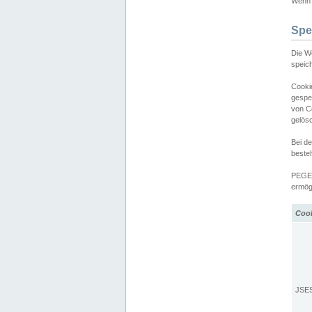
Wenn d
Spe
Die W
speic
Cooki
gespe
von C
gelös
Bei d
beste
PEGEL
ermögl
Coo
JSE