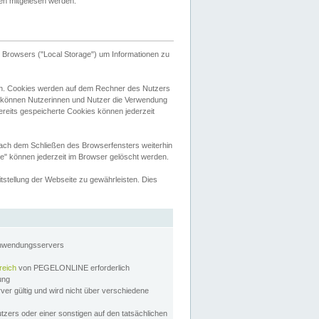
tten mitgelesen werden.
Browsers ("Local Storage") um Informationen zu
n. Cookies werden auf dem Rechner des Nutzers
 können Nutzerinnen und Nutzer die Verwendung
ereits gespeicherte Cookies können jederzeit
nach dem Schließen des Browserfensters weiterhin
e" können jederzeit im Browser gelöscht werden.
stellung der Webseite zu gewährleisten. Dies
Anwendungsservers
reich
von PEGELONLINE erforderlich
zung
rver gültig und wird nicht über verschiedene
utzers oder einer sonstigen auf den tatsächlichen