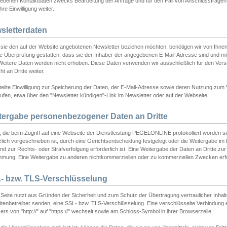
ebenen Kontaktdaten zwecks Bearbeitung der Anfrage und für den Fall von Anschlussfragen b
hre Einwilligung weiter.
sletterdaten
sie den auf der Website angebotenen Newsletter beziehen möchten, benötigen wir von Ihnen
ie Überprüfung gestatten, dass sie der Inhaber der angegebenen E-Mail-Adresse sind und m
 Weitere Daten werden nicht erhoben. Diese Daten verwenden wir ausschließlich für den Ver
cht an Dritte weiter.
teilte Einwilligung zur Speicherung der Daten, der E-Mail-Adresse sowie deren Nutzung zum
ufen, etwa über den "Newsletter kündigen"-Link im Newsletter oder auf der Webseite.
tergabe personenbezogener Daten an Dritte
 die beim Zugriff auf eine Webseite der Dienstleistung PEGELONLINE protokolliert worden sind
lich vorgeschrieben ist, durch eine Gerichtsentscheidung festgelegt oder die Weitergabe im Fa
d zur Rechts- oder Strafverfolgung erforderlich ist. Eine Weitergabe der Daten an Dritte zur 
mmung. Eine Weitergabe zu anderen nichtkommerziellen oder zu kommerziellen Zwecken erfol
- bzw. TLS-Verschlüsselung
Seite nutzt aus Gründen der Sicherheit und zum Schutz der Übertragung vertraulicher Inhalte
eitenbetreiber senden, eine SSL- bzw. TLS-Verschlüsselung. Eine verschlüsselte Verbindung 
rs von "http://" auf "https://" wechselt sowie am Schloss-Symbol in ihrer Browserzeile.