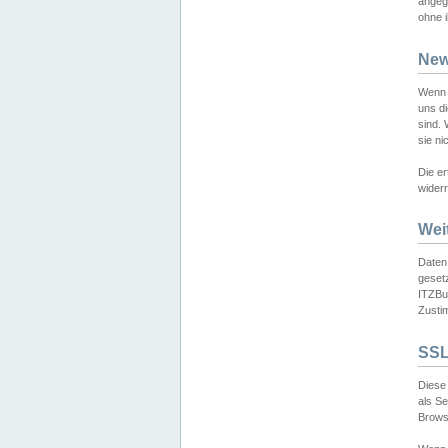
angeg
ohne i
New
Wenn 
uns d
sind.
sie ni
Die er
widerr
Wei
Daten,
gesetz
ITZBun
Zusti
SSL
Diese 
als S
Browse