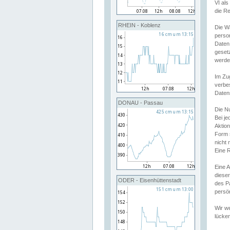
VI al
die R
RHEIN - Koblenz
Die W
perso
Daten
geset
werde
Im Zu
verbe
Daten
DONAU - Passau
Die N
Bei j
Aktion
Form 
nicht 
Eine R
Eine 
dieser
ODER - Eisenhüttenstadt
des P
persön
Wir we
lücken