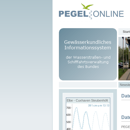
Start
Newsle
Dat
Elbe - Cuxhaven Steubenhöft
Dat
PEGEL