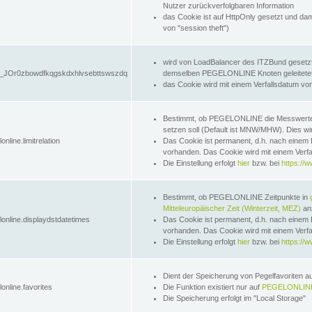
Nutzer zurückverfolgbaren Information
das Cookie ist auf HttpOnly gesetzt und dam
von "session theft")
wird von LoadBalancer des ITZBund gesetzt
JOr0zbowdfkqgskdxhlvsebttswszdq
demselben PEGELONLINE Knoten geleitetet w
das Cookie wird mit einem Verfallsdatum vo
Bestimmt, ob PEGELONLINE die Messwer
setzen soll (Default ist MNW/MHW). Dies wirk
online.limitrelation
Das Cookie ist permanent, d.h. nach einem 
vorhanden. Das Cookie wird mit einem Verfa
Die Einstellung erfolgt
hier
bzw. bei
https://w
Bestimmt, ob PEGELONLINE Zeitpunkte in
Mitteleuropäischer Zeit (Winterzeit, MEZ)
anz
lonline.displaydstdatetimes
Das Cookie ist permanent, d.h. nach einem 
vorhanden. Das Cookie wird mit einem Verfa
Die Einstellung erfolgt
hier
bzw. bei
https://w
Dient der Speicherung von Pegelfavoriten 
online.favorites
Die Funktion existiert nur auf
PEGELONLINE
Die Speicherung erfolgt im "Local Storage"