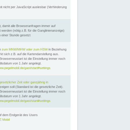
it nicht per JavaScript auslesbar (Verhinderung
, damit alle Browseranfragen immer auf
erden (nötig z.B. für die Ganglinienanzeige)
n einer Stunde gesetzt
te
zum MNW/MHW oder zum HSW
in Beziehung
t sich z.B. auf die Kartendarstellung aus.
Browserneustart ist die Einstellung immer noch
llsdatum von 1 Jahr angelegt.
ww.pegelmobil.de/gast/start#settings
gesetzlicher Zeit oder ganzjährig in
eigen soll (Standard ist die gesetzliche Zeit).
Browserneustart ist die Einstellung immer noch
llsdatum von 1 Jahr angelegt.
ww.pegelmobil.de/gast/start#settings
auf dem Endgerät des Users
 Mobil