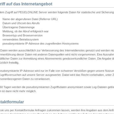
riff auf das Internetangebot
edem Zugriff auf PEGELONLINE Server werden folgende Daten für statistische und Sicherun
Name der abgerufenen Datei (Referrer URL)
Datum und Uhrzeit des Abrufs
Übertragene Datenmenge
Meldung, ob der Abruf erfolgreich war
Browsertyp und Browserversion
verwendetes Betriebssystem
pseudonymisierte IP-Adresse des zugreifenden Hostsystems
 Daten werden ausschließlich zur Verbesserung des Internetdienstes genutzt und werden ni
menführung dieser Daten mit anderen Datenquellen wird nicht vorgenommen. Eine Ausnahme 
äftlicher Daten zur Anmeldung eines Abonnements gewässerkundlicher Daten. Die Angabe die
cklich freiwillig.
seudonymisierte IP-Adresse wird nur im Falle von schweren Verstößen gegen unsere Nutzun
Zugriffsversuchen auf unsere Server ausgewertet. Dabei wird das Recht vorbehalten, unter Z
rsonenbezogenen Daten zu veranlassen.
60 Tagen werden die pseudonymisierten Zugriffsdaten anonymisiert sowie Log-Dateien gelösc
 ist dann nicht mehr möglich.
taktformular
sie uns per Kontaktformular Anfragen zukommen lassen, werden ihre Angaben aus dem Anfrag