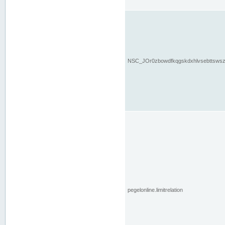
NSC_JOr0zbowdfkqgskdxhlvsebttsws
pegelonline.limitrelation