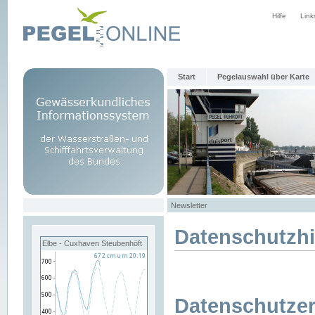
Hilfe
Link
Start
Pegelauswahl über Karte
Newsletter
Datenschutzh
Elbe - Cuxhaven Steubenhöft
Datenschutzer