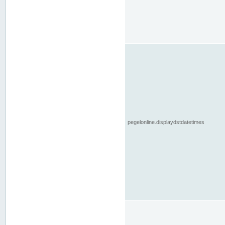
pegelonline.displaydstdatetimes