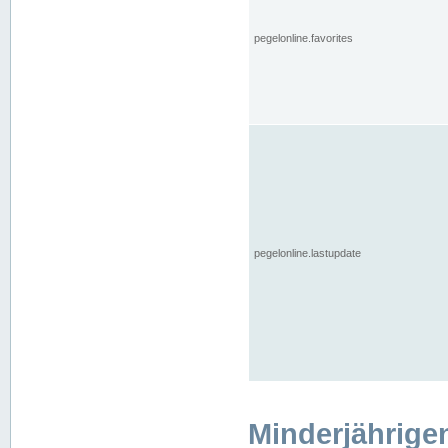
pegelonline.favorites
pegelonline.lastupdate
Minderjährige