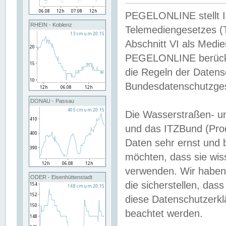
PEGELONLINE stellt Inh
RHEIN - Koblenz
Telemediengesetzes (
Abschnitt VI als Medie
PEGELONLINE berücksi
die Regeln der Date
Bundesdatenschutzge
DONAU - Passau
Die Wasserstraßen- u
und das ITZBund (Pro
Daten sehr ernst und 
möchten, dass sie wis
verwenden. Wir haben
ODER - Eisenhüttenstadt
die sicherstellen, das
diese Datenschutzerkl
beachtet werden.