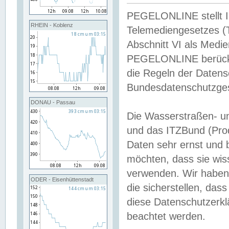
PEGELONLINE stellt Inh
RHEIN - Koblenz
Telemediengesetzes (
Abschnitt VI als Medie
PEGELONLINE berücksi
die Regeln der Date
Bundesdatenschutzge
DONAU - Passau
Die Wasserstraßen- u
und das ITZBund (Pro
Daten sehr ernst und 
möchten, dass sie wis
verwenden. Wir haben
ODER - Eisenhüttenstadt
die sicherstellen, das
diese Datenschutzerkl
beachtet werden.