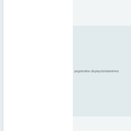
pegelonline.displaydstdatetimes