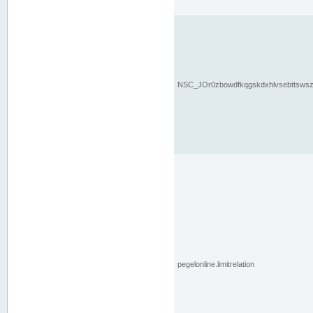
NSC_JOr0zbowdfkqgskdxhlvsebttsws
pegelonline.limitrelation