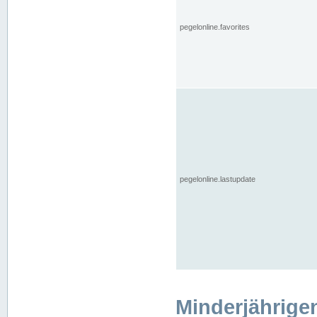
pegelonline.favorites
pegelonline.lastupdate
Minderjährige