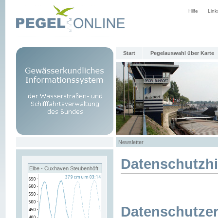
Hilfe
Link
Start
Pegelauswahl über Karte
Newsletter
Datenschutzh
Elbe - Cuxhaven Steubenhöft
Datenschutzer