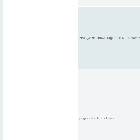
NSC_JOr0zbowdfkqgskdxhlvsebttsws
pegelonline.limitrelation