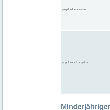
pegelonline.favorites
pegelonline.lastupdate
Minderjährige