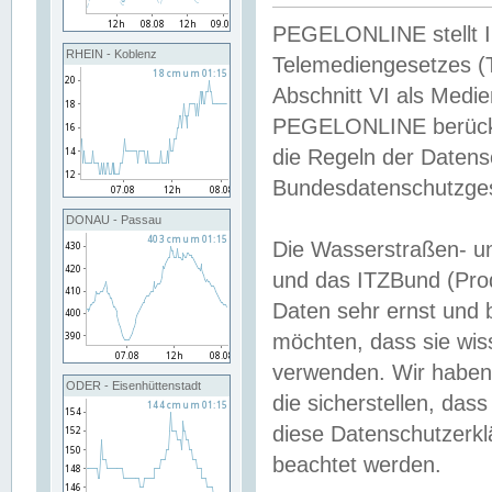
PEGELONLINE stellt Inh
RHEIN - Koblenz
Telemediengesetzes (
Abschnitt VI als Medie
PEGELONLINE berücksi
die Regeln der Date
Bundesdatenschutzge
DONAU - Passau
Die Wasserstraßen- u
und das ITZBund (Pro
Daten sehr ernst und 
möchten, dass sie wis
verwenden. Wir haben
ODER - Eisenhüttenstadt
die sicherstellen, das
diese Datenschutzerkl
beachtet werden.