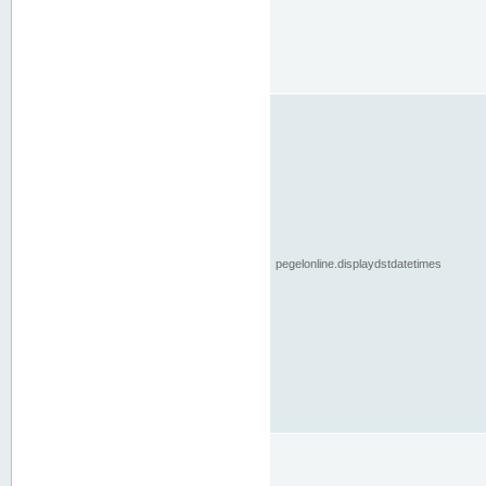
pegelonline.displaydstdatetimes