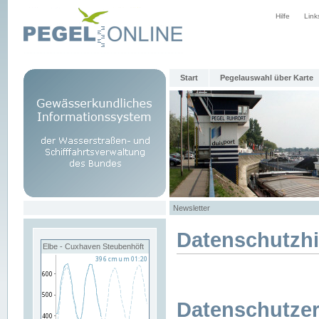
Hilfe
Link
Start
Pegelauswahl über Karte
Newsletter
Datenschutzh
Elbe - Cuxhaven Steubenhöft
Datenschutzer