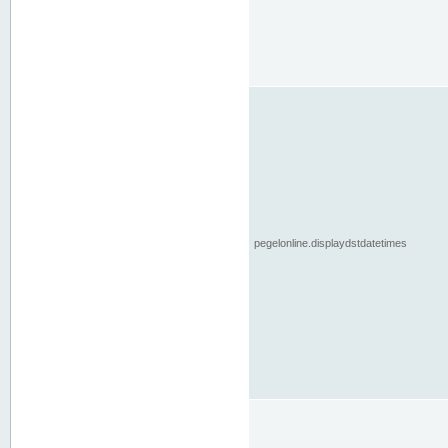
pegelonline.displaydstdatetimes