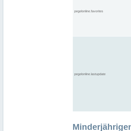
pegelonline.favorites
pegelonline.lastupdate
Minderjährige