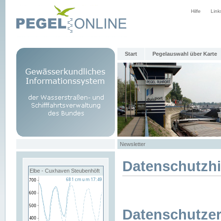
Hilfe
Link
Start
Pegelauswahl über Karte
Newsletter
Datenschutzh
Elbe - Cuxhaven Steubenhöft
Datenschutzer