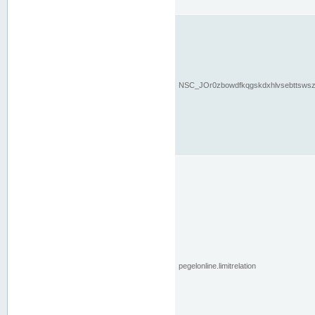
NSC_JOr0zbowdfkqgskdxhlvsebttsws
pegelonline.limitrelation