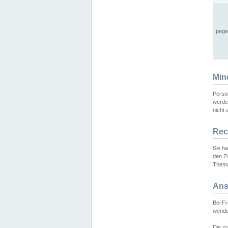
pege
Min
Perso
werde
nicht 
Rec
Sie h
den Z
Thema
Ans
Bei F
wende
Die zu