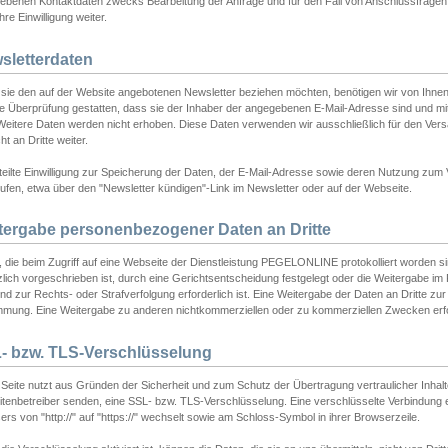
ebenen Kontaktdaten zwecks Bearbeitung der Anfrage und für den Fall von Anschlussfragen b
hre Einwilligung weiter.
sletterdaten
sie den auf der Website angebotenen Newsletter beziehen möchten, benötigen wir von Ihnen
ie Überprüfung gestatten, dass sie der Inhaber der angegebenen E-Mail-Adresse sind und m
 Weitere Daten werden nicht erhoben. Diese Daten verwenden wir ausschließlich für den Ver
cht an Dritte weiter.
teilte Einwilligung zur Speicherung der Daten, der E-Mail-Adresse sowie deren Nutzung zum
ufen, etwa über den "Newsletter kündigen"-Link im Newsletter oder auf der Webseite.
tergabe personenbezogener Daten an Dritte
 die beim Zugriff auf eine Webseite der Dienstleistung PEGELONLINE protokolliert worden sind
lich vorgeschrieben ist, durch eine Gerichtsentscheidung festgelegt oder die Weitergabe im Fa
d zur Rechts- oder Strafverfolgung erforderlich ist. Eine Weitergabe der Daten an Dritte zur 
mmung. Eine Weitergabe zu anderen nichtkommerziellen oder zu kommerziellen Zwecken erfol
- bzw. TLS-Verschlüsselung
Seite nutzt aus Gründen der Sicherheit und zum Schutz der Übertragung vertraulicher Inhalte
eitenbetreiber senden, eine SSL- bzw. TLS-Verschlüsselung. Eine verschlüsselte Verbindung 
rs von "http://" auf "https://" wechselt sowie am Schloss-Symbol in ihrer Browserzeile.