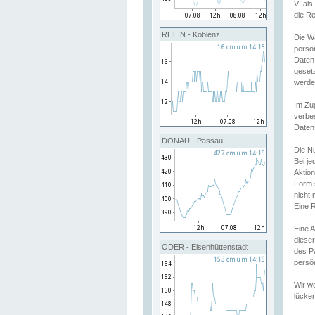
VI al
die R
RHEIN - Koblenz
Die W
perso
Daten
geset
werde
Im Zu
verbe
Daten
DONAU - Passau
Die N
Bei j
Aktion
Form 
nicht 
Eine R
Eine 
dieser
ODER - Eisenhüttenstadt
des P
persön
Wir we
lücken