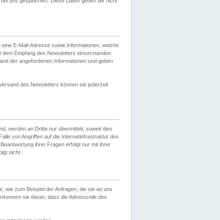
ei uns gespeichert. Diese Daten geben wir nicht
 eine E-Mail-Adresse sowie Informationen, welche
it dem Empfang des Newsletters einverstanden
sand der angeforderten Informationen und geben
 Versand des Newsletters können sie jederzeit
, werden an Dritte nur übermittelt, soweit dies
lle von Angriffen auf die Internetinfrastruktur des
Beantwortung ihrer Fragen erfolgt nur mit ihrer
gt nicht.
, wie zum Beispiel der Anfragen, die sie an uns
erkennen sie daran, dass die Adresszeile des