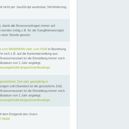
it nicht per JavaScript auslesbar (Verhinderung
, damit alle Browseranfragen immer auf
erden (nötig z.B. für die Ganglinienanzeige)
n einer Stunde gesetzt
te
zum MNW/MHW oder zum HSW
in Beziehung
t sich z.B. auf die Kartendarstellung aus.
Browserneustart ist die Einstellung immer noch
llsdatum von 1 Jahr angelegt.
ww.pegelmobil.de/gast/start#settings
gesetzlicher Zeit oder ganzjährig in
eigen soll (Standard ist die gesetzliche Zeit).
Browserneustart ist die Einstellung immer noch
llsdatum von 1 Jahr angelegt.
ww.pegelmobil.de/gast/start#settings
auf dem Endgerät des Users
 Mobil