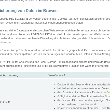
ie Verschlüsselung aktiviert ist, können die Daten, die sie an uns übermitteln, nicht von Dri
icherung von Daten im Browser
ebseite PEGELONLINE verwendet sogenannte "Cookies" als auch den lokalen Speicher des 
hern. Diese Informationen beinhalten keine personenbezogenen Daten.
es sind kleine Datenpakete, die zwischen Webbrowser und dem Server ausgetauscht werde
ichert und von diesem an PEGELONLINE übermittelt. In dem jeweils genutzten Webbrowser
ookies durch eine entsprechende Einstellung einschränken oder grundsätzlich verhindern. B
cht werden.
er "Local Storage" Technik werden Daten lokal im Browser gespeichert. Diese können auch 
hen und bei einem späteren Besuch wieder ausgelesen werden. Auch Daten im "Local Storag
ONLINE nutzt Cookies und den Local Storage, um die technisch sichere und korrekte Bereit
icht grundlegende Funktionen und ist für die einwandfreie Funktion der Website erforderlich.
kiebezeichung
Einsatzzweck
Cookie für das Session-Management des 
beinhaltet keine personenbezogenen Daten
das Cookie ist insbesondere für den
Abo-Be
Gültigkeit endet mit Ablauf der aktuellen Sit
die Session-ID ist nur auf dem jeweiligen Se
SSIONID
Server-Instanzen synchronisiert
basiert insbesondere nicht auf der IP des N