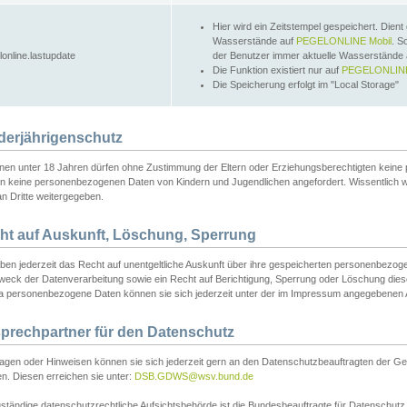
Hier wird ein Zeitstempel gespeichert. Dient
Wasserstände auf
PEGELONLINE Mobil
. S
lonline.lastupdate
der Benutzer immer aktuelle Wasserstände
Die Funktion existiert nur auf
PEGELONLINE
Die Speicherung erfolgt im "Local Storage"
derjährigenschutz
nen unter 18 Jahren dürfen ohne Zustimmung der Eltern oder Erziehungsberechtigten keine
n keine personenbezogenen Daten von Kindern und Jugendlichen angefordert. Wissentlich 
an Dritte weitergegeben.
ht auf Auskunft, Löschung, Sperrung
aben jederzeit das Recht auf unentgeltliche Auskunft über ihre gespeicherten personenbez
weck der Datenverarbeitung sowie ein Recht auf Berichtigung, Sperrung oder Löschung dies
 personenbezogene Daten können sie sich jederzeit unter der im Impressum angegebenen
prechpartner für den Datenschutz
ragen oder Hinweisen können sie sich jederzeit gern an den Datenschutzbeauftragten der Ge
n. Diesen erreichen sie unter:
DSB.GDWS@wsv.bund.de
ständige datenschutzrechtliche Aufsichtsbehörde ist die Bundesbeauftragte für Datenschutz u