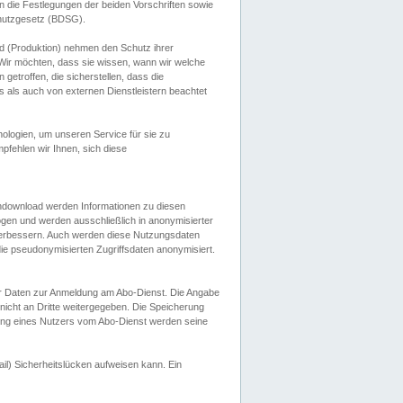
 die Festlegungen der beiden Vorschriften sowie
hutzgesetz (BDSG).
 (Produktion) nehmen den Schutz ihrer
ir möchten, dass sie wissen, wann wir welche
etroffen, die sicherstellen, dass die
 als auch von externen Dienstleistern beachtet
ologien, um unseren Service für sie zu
fehlen wir Ihnen, sich diese
endownload werden Informationen zu diesen
ogen und werden ausschließlich in anonymisierter
verbessern. Auch werden diese Nutzungsdaten
ie pseudonymisierten Zugriffsdaten anonymisiert.
her Daten zur Anmeldung am Abo-Dienst. Die Angabe
 nicht an Dritte weitergegeben. Die Speicherung
dung eines Nutzers vom Abo-Dienst werden seine
il) Sicherheitslücken aufweisen kann. Ein