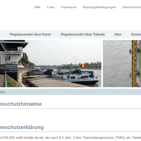
Hilfe
Links
Impressum
Nutzungsbedingungen
Datenschutz
Pegelauswahl über Karte
Pegelauswahl über Tabelle
Abo
Down
tter
enschutzhinweise
enschutzerklärung
ONLINE stellt Inhalte bereit, die nach § 2, Abs. 2 des Telemediengesetzes (TMG) als Teled