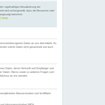
 der regelmäßigen Aktualisierung der
omit wird sichergestellt, dass die Benutzerin oder
 angezeigt bekommt.
 Mobil
 personenbezogenen Daten an uns übermitteln. Es
werden solche Daten nicht gesammelt und auch
ogenen Daten, deren Herkunft und Empfänger und
er Daten. Hierzu sowie zu weiteren Fragen zum
 Adresse an uns wenden.
neraldirektion Wasserstraßen und Schifffahrt
nd Informationsfreiheit (BfDI).