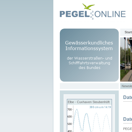
Start
Newsle
Dat
Elbe - Cuxhaven Steubenhöft
Dat
PEGEL