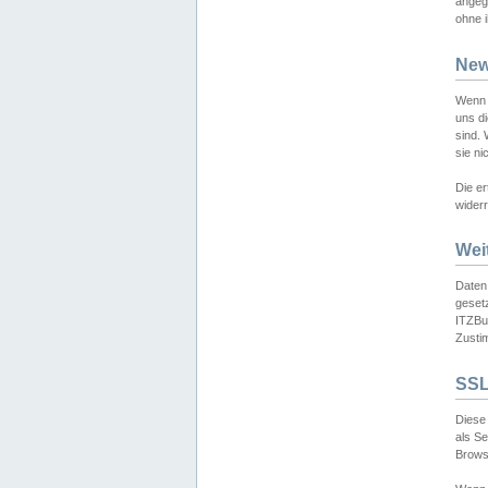
angeg
ohne i
New
Wenn 
uns d
sind.
sie ni
Die er
widerr
Wei
Daten,
gesetz
ITZBun
Zusti
SSL
Diese 
als S
Browse