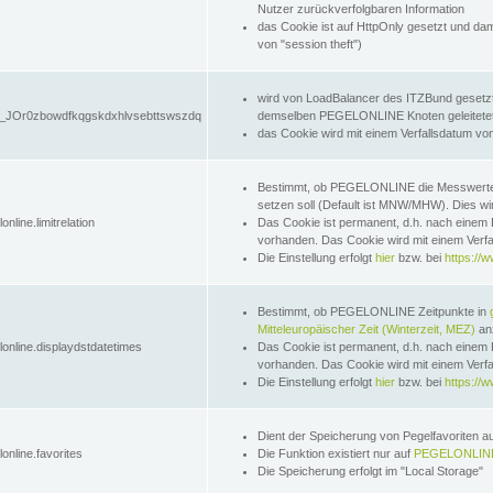
Nutzer zurückverfolgbaren Information
das Cookie ist auf HttpOnly gesetzt und dam
von "session theft")
wird von LoadBalancer des ITZBund gesetzt
JOr0zbowdfkqgskdxhlvsebttswszdq
demselben PEGELONLINE Knoten geleitetet w
das Cookie wird mit einem Verfallsdatum vo
Bestimmt, ob PEGELONLINE die Messwer
setzen soll (Default ist MNW/MHW). Dies wirk
online.limitrelation
Das Cookie ist permanent, d.h. nach einem 
vorhanden. Das Cookie wird mit einem Verfa
Die Einstellung erfolgt
hier
bzw. bei
https://w
Bestimmt, ob PEGELONLINE Zeitpunkte in
Mitteleuropäischer Zeit (Winterzeit, MEZ)
anz
lonline.displaydstdatetimes
Das Cookie ist permanent, d.h. nach einem 
vorhanden. Das Cookie wird mit einem Verfa
Die Einstellung erfolgt
hier
bzw. bei
https://w
Dient der Speicherung von Pegelfavoriten 
online.favorites
Die Funktion existiert nur auf
PEGELONLINE
Die Speicherung erfolgt im "Local Storage"