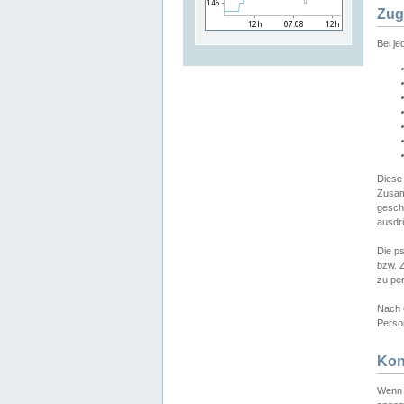
Zug
Bei j
Diese
Zusam
gesch
ausdrü
Die p
bzw. 
zu pe
Nach 
Person
Kon
Wenn 