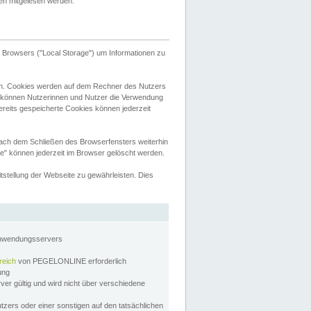
tten mitgelesen werden.
Browsers ("Local Storage") um Informationen zu
n. Cookies werden auf dem Rechner des Nutzers
 können Nutzerinnen und Nutzer die Verwendung
ereits gespeicherte Cookies können jederzeit
nach dem Schließen des Browserfensters weiterhin
e" können jederzeit im Browser gelöscht werden.
stellung der Webseite zu gewährleisten. Dies
Anwendungsservers
reich
von PEGELONLINE erforderlich
zung
rver gültig und wird nicht über verschiedene
utzers oder einer sonstigen auf den tatsächlichen