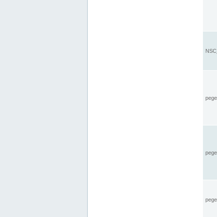
NSC_
pegel
pege
pegel