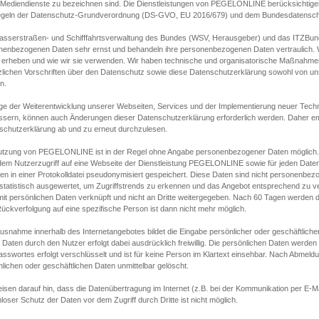
s Mediendienste zu bezeichnen sind. Die Dienstleistungen von PEGELONLINE berücksichtigen
egeln der Datenschutz-Grundverordnung (DS-GVO, EU 2016/679) und dem Bundesdatensc
asserstraßen- und Schifffahrtsverwaltung des Bundes (WSV, Herausgeber) und das ITZBund
nenbezogenen Daten sehr ernst und behandeln ihre personenbezogenen Daten vertraulich. W
 erheben und wie wir sie verwenden. Wir haben technische und organisatorische Maßnahmen g
zlichen Vorschriften über den Datenschutz sowie diese Datenschutzerklärung sowohl von uns
n.
ge der Weiterentwicklung unserer Webseiten, Services und der Implementierung neuer Techn
ssern, können auch Änderungen dieser Datenschutzerklärung erforderlich werden. Daher emp
schutzerklärung ab und zu erneut durchzulesen.
utzung von PEGELONLINE ist in der Regel ohne Angabe personenbezogener Daten möglich.
edem Nutzerzugriff auf eine Webseite der Dienstleistung PEGELONLINE sowie für jeden Dat
en in einer Protokolldatei pseudonymisiert gespeichert. Diese Daten sind nicht personenbez
statistisch ausgewertet, um Zugriffstrends zu erkennen und das Angebot entsprechend zu 
mit persönlichen Daten verknüpft und nicht an Dritte weitergegeben. Nach 60 Tagen werden d
ückverfolgung auf eine spezifische Person ist dann nicht mehr möglich.
Ausnahme innerhalb des Internetangebotes bildet die Eingabe persönlicher oder geschäftlic
 Daten durch den Nutzer erfolgt dabei ausdrücklich freiwillig. Die persönlichen Daten werden
asswortes erfolgt verschlüsselt und ist für keine Person im Klartext einsehbar. Nach Abmel
lichen oder geschäftlichen Daten unmittelbar gelöscht.
isen darauf hin, dass die Datenübertragung im Internet (z.B. bei der Kommunikation per E-Ma
loser Schutz der Daten vor dem Zugriff durch Dritte ist nicht möglich.