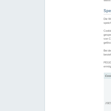
Wenn d
Spe
Die W
speic
Cooki
gespe
von C
gelös
Bei d
beste
PEGEL
ermögl
Coo
JSE