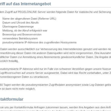
riff auf das Internetangebot
edem Zugriff auf PEGELONLINE Server werden folgende Daten für statistische und Sicherun
Name der abgerufenen Datei (Referrer URL)
Datum und Uhrzeit des Abrufs
Übertragene Datenmenge
Meldung, ob der Abruf erfolgreich war
Browsertyp und Browserversion
verwendetes Betriebssystem
pseudonymisierte IP-Adresse des zugreifenden Hostsystems
 Daten werden ausschließlich zur Verbesserung des Internetdienstes genutzt und werden ni
menführung dieser Daten mit anderen Datenquellen wird nicht vorgenommen. Eine Ausnahme 
äftlicher Daten zur Anmeldung eines Abonnements gewässerkundlicher Daten. Die Angabe die
cklich freiwillig.
seudonymisierte IP-Adresse wird nur im Falle von schweren Verstößen gegen unsere Nutzun
Zugriffsversuchen auf unsere Server ausgewertet. Dabei wird das Recht vorbehalten, unter Z
rsonenbezogenen Daten zu veranlassen.
60 Tagen werden die pseudonymisierten Zugriffsdaten anonymisiert sowie Log-Dateien gelösc
 ist dann nicht mehr möglich.
taktformular
sie uns per Kontaktformular Anfragen zukommen lassen, werden ihre Angaben aus dem Anfrag