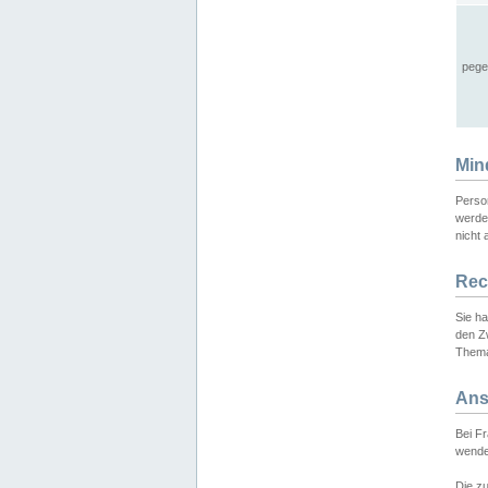
pege
Min
Perso
werde
nicht 
Rec
Sie h
den Z
Thema
Ans
Bei F
wende
Die zu