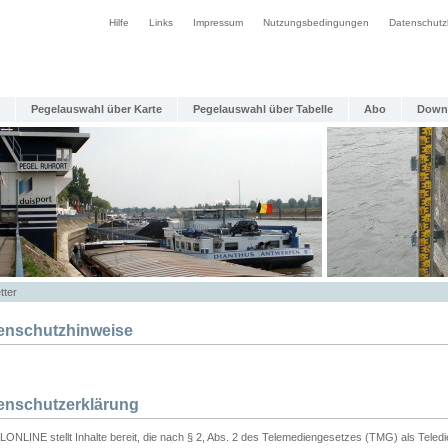
Hilfe
Links
Impressum
Nutzungsbedingungen
Datenschutz
Pegelauswahl über Karte
Pegelauswahl über Tabelle
Abo
Down
tter
enschutzhinweise
enschutzerklärung
ONLINE stellt Inhalte bereit, die nach § 2, Abs. 2 des Telemediengesetzes (TMG) als Teled