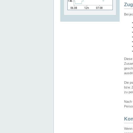
Zug
Bei j
Diese
Zusam
gesch
ausdrü
Die p
bzw. 
zu pe
Nach 
Person
Kon
Wenn 