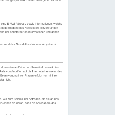
ei uns gespeichert. Diese Daten geben wir nicht
 eine E-Mail-Adresse sowie Informationen, welche
it dem Empfang des Newsletters einverstanden
sand der angeforderten Informationen und geben
 Versand des Newsletters können sie jederzeit
, werden an Dritte nur übermittelt, soweit dies
lle von Angriffen auf die Internetinfrastruktur des
Beantwortung ihrer Fragen erfolgt nur mit ihrer
gt nicht.
, wie zum Beispiel der Anfragen, die sie an uns
erkennen sie daran, dass die Adresszeile des