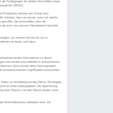
 die Festlegungen der beiden Vorschriften sowie
hutzgesetz (BDSG).
 (Produktion) nehmen den Schutz ihrer
ir möchten, dass sie wissen, wann wir welche
etroffen, die sicherstellen, dass die
 als auch von externen Dienstleistern beachtet
ologien, um unseren Service für sie zu
fehlen wir Ihnen, sich diese
endownload werden Informationen zu diesen
ogen und werden ausschließlich in anonymisierter
verbessern. Auch werden diese Nutzungsdaten
ie pseudonymisierten Zugriffsdaten anonymisiert.
her Daten zur Anmeldung am Abo-Dienst. Die Angabe
 nicht an Dritte weitergegeben. Die Speicherung
dung eines Nutzers vom Abo-Dienst werden seine
il) Sicherheitslücken aufweisen kann. Ein