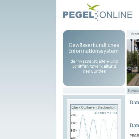
Start
Newsle
Dat
Elbe - Cuxhaven Steubenhöft
Dat
PEGEL