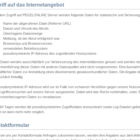
riff auf das Internetangebot
edem Zugriff auf PEGELONLINE Server werden folgende Daten für statistische und Sicherun
Name der abgerufenen Datei (Referrer URL)
Datum und Uhrzeit des Abrufs
Übertragene Datenmenge
Meldung, ob der Abruf erfolgreich war
Browsertyp und Browserversion
verwendetes Betriebssystem
pseudonymisierte IP-Adresse des zugreifenden Hostsystems
 Daten werden ausschließlich zur Verbesserung des Internetdienstes genutzt und werden ni
menführung dieser Daten mit anderen Datenquellen wird nicht vorgenommen. Eine Ausnahme 
äftlicher Daten zur Anmeldung eines Abonnements gewässerkundlicher Daten. Die Angabe die
cklich freiwillig.
seudonymisierte IP-Adresse wird nur im Falle von schweren Verstößen gegen unsere Nutzun
Zugriffsversuchen auf unsere Server ausgewertet. Dabei wird das Recht vorbehalten, unter Z
rsonenbezogenen Daten zu veranlassen.
60 Tagen werden die pseudonymisierten Zugriffsdaten anonymisiert sowie Log-Dateien gelösc
 ist dann nicht mehr möglich.
taktformular
sie uns per Kontaktformular Anfragen zukommen lassen, werden ihre Angaben aus dem Anfrag