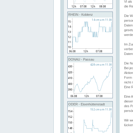
VI al
die R
RHEIN - Koblenz
Die W
perso
Daten
geset
werde
Im Zu
verbe
Daten
DONAU - Passau
Die N
Bei j
Aktion
Form 
nicht 
Eine R
Eine 
dieser
ODER - Eisenhüttenstadt
des P
persön
Wir we
lücken