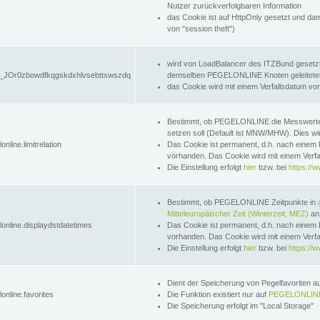
Nutzer zurückverfolgbaren Information
das Cookie ist auf HttpOnly gesetzt und dam
von "session theft")
wird von LoadBalancer des ITZBund gesetzt
JOr0zbowdfkqgskdxhlvsebttswszdq
demselben PEGELONLINE Knoten geleitetet w
das Cookie wird mit einem Verfallsdatum vo
Bestimmt, ob PEGELONLINE die Messwer
setzen soll (Default ist MNW/MHW). Dies wirk
online.limitrelation
Das Cookie ist permanent, d.h. nach einem 
vorhanden. Das Cookie wird mit einem Verfa
Die Einstellung erfolgt
hier
bzw. bei
https://w
Bestimmt, ob PEGELONLINE Zeitpunkte in
Mitteleuropäischer Zeit (Winterzeit, MEZ)
anz
lonline.displaydstdatetimes
Das Cookie ist permanent, d.h. nach einem 
vorhanden. Das Cookie wird mit einem Verfa
Die Einstellung erfolgt
hier
bzw. bei
https://w
Dient der Speicherung von Pegelfavoriten 
online.favorites
Die Funktion existiert nur auf
PEGELONLINE
Die Speicherung erfolgt im "Local Storage"