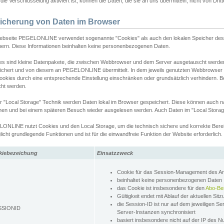
ie Verschlüsselung aktiviert ist, können die Daten, die sie an uns übermitteln, nicht von Dri
icherung von Daten im Browser
ebseite PEGELONLINE verwendet sogenannte "Cookies" als auch den lokalen Speicher des 
hern. Diese Informationen beinhalten keine personenbezogenen Daten.
es sind kleine Datenpakete, die zwischen Webbrowser und dem Server ausgetauscht werde
ichert und von diesem an PEGELONLINE übermittelt. In dem jeweils genutzten Webbrowser
ookies durch eine entsprechende Einstellung einschränken oder grundsätzlich verhindern. B
cht werden.
er "Local Storage" Technik werden Daten lokal im Browser gespeichert. Diese können auch 
hen und bei einem späteren Besuch wieder ausgelesen werden. Auch Daten im "Local Storag
ONLINE nutzt Cookies und den Local Storage, um die technisch sichere und korrekte Bereit
icht grundlegende Funktionen und ist für die einwandfreie Funktion der Website erforderlich.
kiebezeichung
Einsatzzweck
Cookie für das Session-Management des 
beinhaltet keine personenbezogenen Daten
das Cookie ist insbesondere für den
Abo-Be
Gültigkeit endet mit Ablauf der aktuellen Sit
die Session-ID ist nur auf dem jeweiligen Se
SSIONID
Server-Instanzen synchronisiert
basiert insbesondere nicht auf der IP des N