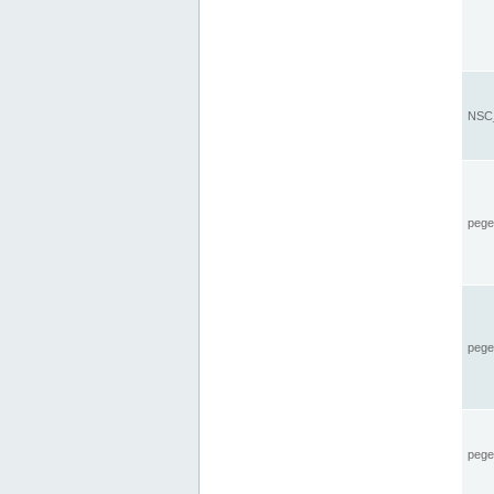
NSC_
pegel
pege
pegel