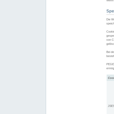
Wenn d
Spe
Die W
speic
Cooki
gespe
von C
gelös
Bei d
beste
PEGEL
ermögl
Coo
JSE