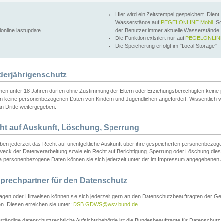
Hier wird ein Zeitstempel gespeichert. Dient
Wasserstände auf
PEGELONLINE Mobil
. S
lonline.lastupdate
der Benutzer immer aktuelle Wasserstände
Die Funktion existiert nur auf
PEGELONLINE
Die Speicherung erfolgt im "Local Storage"
derjährigenschutz
nen unter 18 Jahren dürfen ohne Zustimmung der Eltern oder Erziehungsberechtigten keine
n keine personenbezogenen Daten von Kindern und Jugendlichen angefordert. Wissentlich 
an Dritte weitergegeben.
ht auf Auskunft, Löschung, Sperrung
aben jederzeit das Recht auf unentgeltliche Auskunft über ihre gespeicherten personenbez
weck der Datenverarbeitung sowie ein Recht auf Berichtigung, Sperrung oder Löschung dies
 personenbezogene Daten können sie sich jederzeit unter der im Impressum angegebenen
prechpartner für den Datenschutz
ragen oder Hinweisen können sie sich jederzeit gern an den Datenschutzbeauftragten der Ge
n. Diesen erreichen sie unter:
DSB.GDWS@wsv.bund.de
ständige datenschutzrechtliche Aufsichtsbehörde ist die Bundesbeauftragte für Datenschutz u