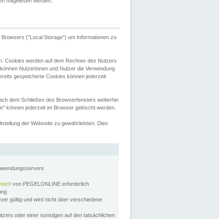
tten mitgelesen werden.
Browsers ("Local Storage") um Informationen zu
n. Cookies werden auf dem Rechner des Nutzers
 können Nutzerinnen und Nutzer die Verwendung
ereits gespeicherte Cookies können jederzeit
nach dem Schließen des Browserfensters weiterhin
e" können jederzeit im Browser gelöscht werden.
stellung der Webseite zu gewährleisten. Dies
Anwendungsservers
reich
von PEGELONLINE erforderlich
zung
rver gültig und wird nicht über verschiedene
utzers oder einer sonstigen auf den tatsächlichen