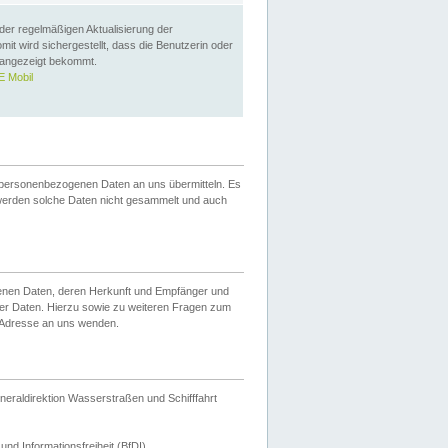
 der regelmäßigen Aktualisierung der
omit wird sichergestellt, dass die Benutzerin oder
 angezeigt bekommt.
 Mobil
 personenbezogenen Daten an uns übermitteln. Es
werden solche Daten nicht gesammelt und auch
ogenen Daten, deren Herkunft und Empfänger und
er Daten. Hierzu sowie zu weiteren Fragen zum
 Adresse an uns wenden.
neraldirektion Wasserstraßen und Schifffahrt
nd Informationsfreiheit (BfDI).