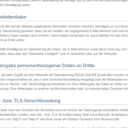
ebenen Kontaktdaten zwecks Bearbeitung der Anfrage und für den Fall von Anschlussfragen b
hre Einwilligung weiter.
sletterdaten
sie den auf der Website angebotenen Newsletter beziehen möchten, benötigen wir von Ihnen
ie Überprüfung gestatten, dass sie der Inhaber der angegebenen E-Mail-Adresse sind und m
 Weitere Daten werden nicht erhoben. Diese Daten verwenden wir ausschließlich für den Ver
cht an Dritte weiter.
teilte Einwilligung zur Speicherung der Daten, der E-Mail-Adresse sowie deren Nutzung zum
ufen, etwa über den "Newsletter kündigen"-Link im Newsletter oder auf der Webseite.
tergabe personenbezogener Daten an Dritte
 die beim Zugriff auf eine Webseite der Dienstleistung PEGELONLINE protokolliert worden sind
lich vorgeschrieben ist, durch eine Gerichtsentscheidung festgelegt oder die Weitergabe im Fa
d zur Rechts- oder Strafverfolgung erforderlich ist. Eine Weitergabe der Daten an Dritte zur 
mmung. Eine Weitergabe zu anderen nichtkommerziellen oder zu kommerziellen Zwecken erfol
- bzw. TLS-Verschlüsselung
Seite nutzt aus Gründen der Sicherheit und zum Schutz der Übertragung vertraulicher Inhalte
eitenbetreiber senden, eine SSL- bzw. TLS-Verschlüsselung. Eine verschlüsselte Verbindung 
rs von "http://" auf "https://" wechselt sowie am Schloss-Symbol in ihrer Browserzeile.