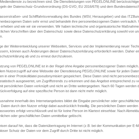
s Mediendienste zu bezeichnen sind. Die Dienstleistungen von PEGELONLINE berücksichtigen
egeln der Datenschutz-Grundverordnung (DS-GVO, EU 2016/679) und dem Bundesdatensc
asserstraßen- und Schifffahrtsverwaltung des Bundes (WSV, Herausgeber) und das ITZBund
nenbezogenen Daten sehr ernst und behandeln ihre personenbezogenen Daten vertraulich. W
 erheben und wie wir sie verwenden. Wir haben technische und organisatorische Maßnahmen g
zlichen Vorschriften über den Datenschutz sowie diese Datenschutzerklärung sowohl von uns
n.
ge der Weiterentwicklung unserer Webseiten, Services und der Implementierung neuer Techn
ssern, können auch Änderungen dieser Datenschutzerklärung erforderlich werden. Daher emp
schutzerklärung ab und zu erneut durchzulesen.
utzung von PEGELONLINE ist in der Regel ohne Angabe personenbezogener Daten möglich.
edem Nutzerzugriff auf eine Webseite der Dienstleistung PEGELONLINE sowie für jeden Dat
en in einer Protokolldatei pseudonymisiert gespeichert. Diese Daten sind nicht personenbez
statistisch ausgewertet, um Zugriffstrends zu erkennen und das Angebot entsprechend zu 
mit persönlichen Daten verknüpft und nicht an Dritte weitergegeben. Nach 60 Tagen werden d
ückverfolgung auf eine spezifische Person ist dann nicht mehr möglich.
Ausnahme innerhalb des Internetangebotes bildet die Eingabe persönlicher oder geschäftlic
 Daten durch den Nutzer erfolgt dabei ausdrücklich freiwillig. Die persönlichen Daten werden
asswortes erfolgt verschlüsselt und ist für keine Person im Klartext einsehbar. Nach Abmel
lichen oder geschäftlichen Daten unmittelbar gelöscht.
isen darauf hin, dass die Datenübertragung im Internet (z.B. bei der Kommunikation per E-Ma
loser Schutz der Daten vor dem Zugriff durch Dritte ist nicht möglich.