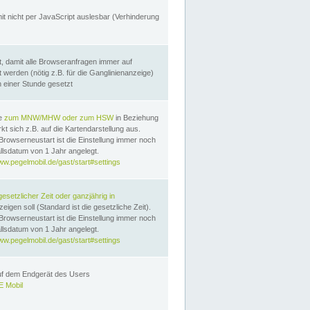
it nicht per JavaScript auslesbar (Verhinderung
, damit alle Browseranfragen immer auf
erden (nötig z.B. für die Ganglinienanzeige)
n einer Stunde gesetzt
te
zum MNW/MHW oder zum HSW
in Beziehung
t sich z.B. auf die Kartendarstellung aus.
Browserneustart ist die Einstellung immer noch
llsdatum von 1 Jahr angelegt.
ww.pegelmobil.de/gast/start#settings
gesetzlicher Zeit oder ganzjährig in
eigen soll (Standard ist die gesetzliche Zeit).
Browserneustart ist die Einstellung immer noch
llsdatum von 1 Jahr angelegt.
ww.pegelmobil.de/gast/start#settings
auf dem Endgerät des Users
 Mobil