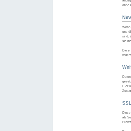
angeg
ohne i
New
Wenn 
uns d
sind.
sie ni
Die er
widerr
Wei
Daten,
gesetz
ITZBun
Zusti
SSL
Diese 
als S
Browse