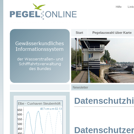
Hilfe
Link
Start
Pegelauswahl über Karte
Newsletter
Datenschutzh
Elbe - Cuxhaven Steubenhöft
Datenschutzer