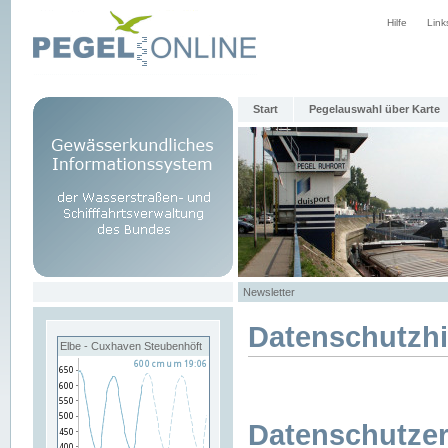
Hilfe
Link
Start
Pegelauswahl über Karte
Newsletter
Datenschutzh
Elbe - Cuxhaven Steubenhöft
Datenschutzer