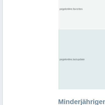
pegelonline.favorites
pegelonline.lastupdate
Minderjährige