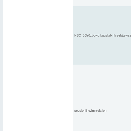
NSC_JOr0zbowdfkqgskdxhlvsebttsws
pegelonline.limitrelation