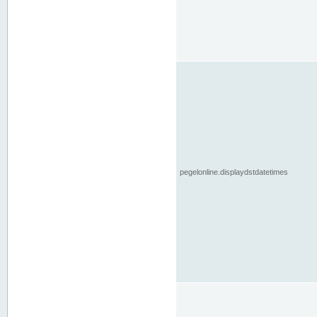
pegelonline.displaydstdatetimes