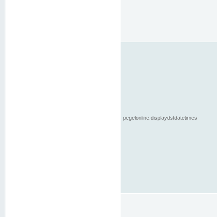
pegelonline.displaydstdatetimes