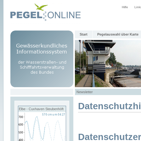
Hilfe
Link
Start
Pegelauswahl über Karte
Newsletter
Datenschutzh
Elbe - Cuxhaven Steubenhöft
Datenschutzer