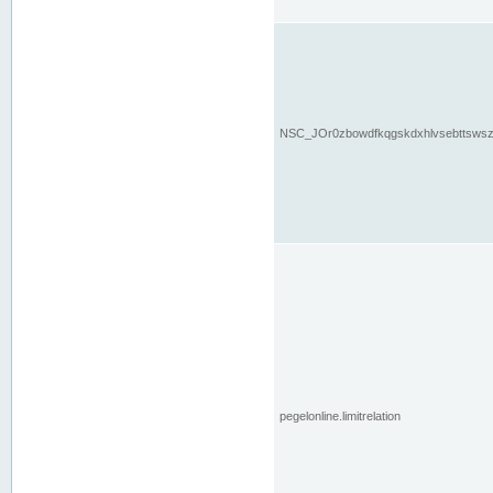
NSC_JOr0zbowdfkqgskdxhlvsebttsws
pegelonline.limitrelation