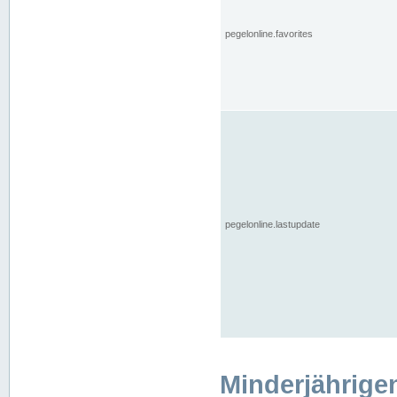
pegelonline.favorites
pegelonline.lastupdate
Minderjährige