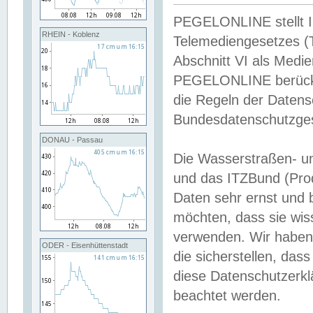
PEGELONLINE stellt Inh
RHEIN - Koblenz
Telemediengesetzes (
Abschnitt VI als Medie
PEGELONLINE berücksi
die Regeln der Date
Bundesdatenschutzge
DONAU - Passau
Die Wasserstraßen- u
und das ITZBund (Pro
Daten sehr ernst und 
möchten, dass sie wis
verwenden. Wir haben
ODER - Eisenhüttenstadt
die sicherstellen, das
diese Datenschutzerkl
beachtet werden.