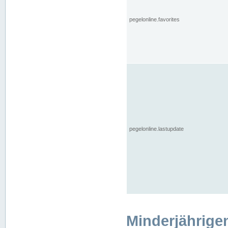
pegelonline.favorites
pegelonline.lastupdate
Minderjährige