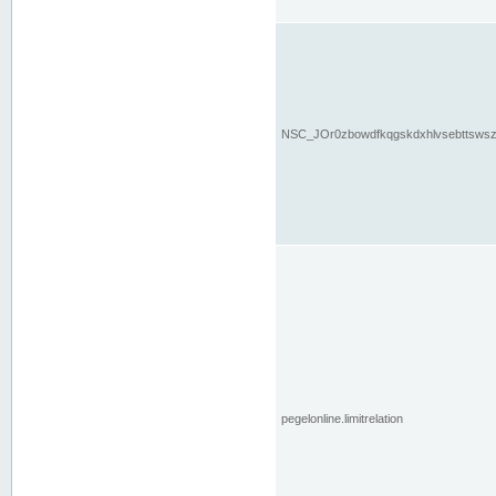
NSC_JOr0zbowdfkqgskdxhlvsebttsws
pegelonline.limitrelation