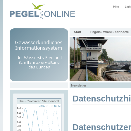
Hilfe
Link
Start
Pegelauswahl über Karte
Newsletter
Datenschutzh
Elbe - Cuxhaven Steubenhöft
Datenschutzer