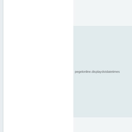
pegelonline.displaydstdatetimes