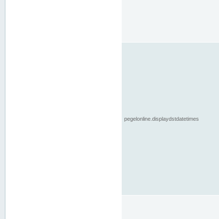
pegelonline.displaydstdatetimes