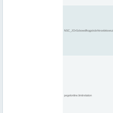
NSC_JOr0zbowdfkqgskdxhlvsebttsws
pegelonline.limitrelation