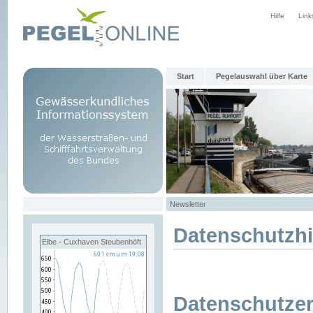
Hilfe
Link
Start
Pegelauswahl über Karte
Newsletter
Datenschutzh
Elbe - Cuxhaven Steubenhöft
Datenschutzer