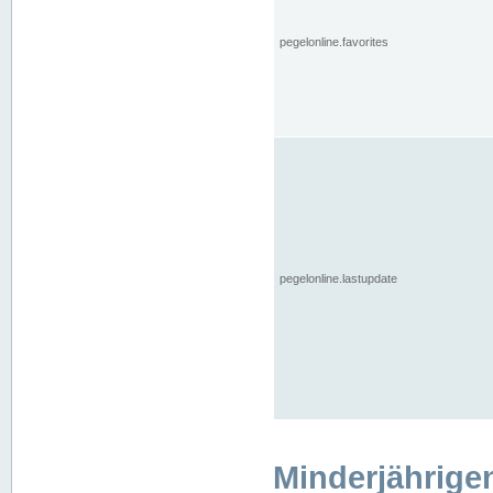
pegelonline.favorites
pegelonline.lastupdate
Minderjährige