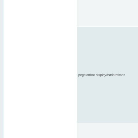
pegelonline.displaydstdatetimes