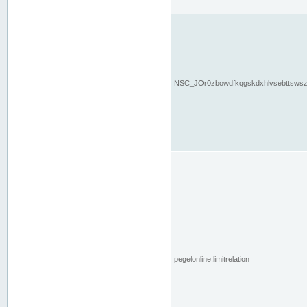
NSC_JOr0zbowdfkqgskdxhlvsebttsws
pegelonline.limitrelation