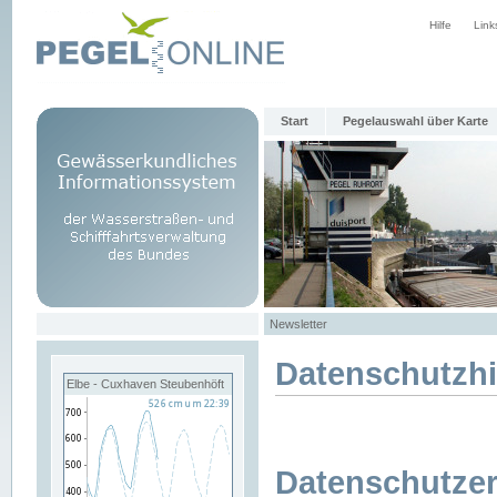
Hilfe
Link
Start
Pegelauswahl über Karte
Newsletter
Datenschutzh
Elbe - Cuxhaven Steubenhöft
Datenschutzer