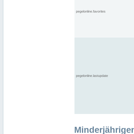
pegelonline.favorites
pegelonline.lastupdate
Minderjährige