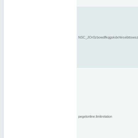
NSC_JOr0zbowdfkqgskdxhlvsebttsws
pegelonline.limitrelation