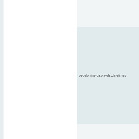
pegelonline.displaydstdatetimes