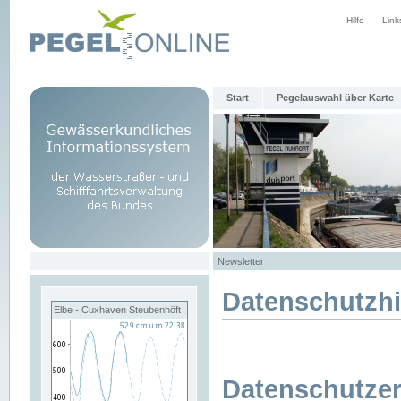
Hilfe
Link
Start
Pegelauswahl über Karte
Newsletter
Datenschutzh
Elbe - Cuxhaven Steubenhöft
Datenschutzer