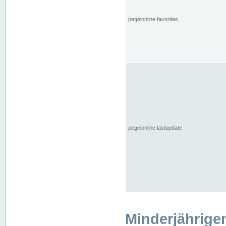
pegelonline.favorites
pegelonline.lastupdate
Minderjährige