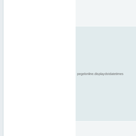
pegelonline.displaydstdatetimes