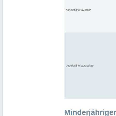
pegelonline.favorites
pegelonline.lastupdate
Minderjährige