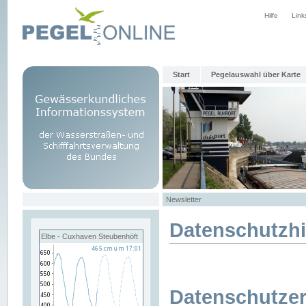
Hilfe
Link
Start
Pegelauswahl über Karte
Newsletter
Datenschutzh
Elbe - Cuxhaven Steubenhöft
Datenschutzer