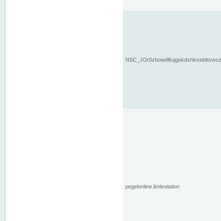
NSC_JOr0zbowdfkqgskdxhlvsebttsws
pegelonline.limitrelation