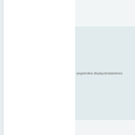
pegelonline.displaydstdatetimes