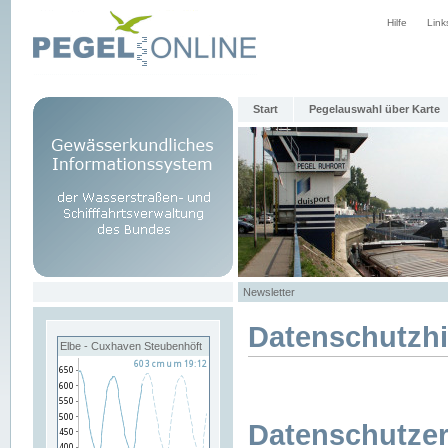
Hilfe
Link
Start
Pegelauswahl über Karte
Newsletter
Datenschutzh
Elbe - Cuxhaven Steubenhöft
Datenschutzer