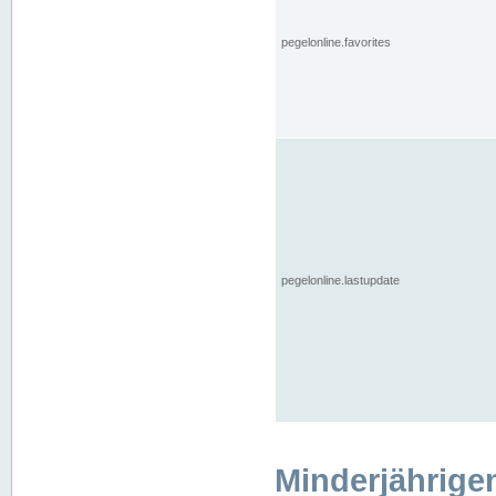
pegelonline.favorites
pegelonline.lastupdate
Minderjährige