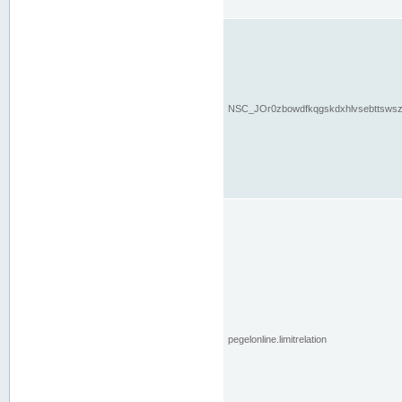
NSC_JOr0zbowdfkqgskdxhlvsebttsws
pegelonline.limitrelation