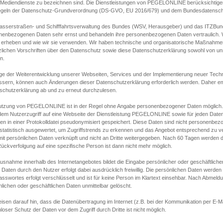
s Mediendienste zu bezeichnen sind. Die Dienstleistungen von PEGELONLINE berücksichtigen
egeln der Datenschutz-Grundverordnung (DS-GVO, EU 2016/679) und dem Bundesdatensc
asserstraßen- und Schifffahrtsverwaltung des Bundes (WSV, Herausgeber) und das ITZBund
nenbezogenen Daten sehr ernst und behandeln ihre personenbezogenen Daten vertraulich. W
 erheben und wie wir sie verwenden. Wir haben technische und organisatorische Maßnahmen g
zlichen Vorschriften über den Datenschutz sowie diese Datenschutzerklärung sowohl von uns
n.
ge der Weiterentwicklung unserer Webseiten, Services und der Implementierung neuer Techn
ssern, können auch Änderungen dieser Datenschutzerklärung erforderlich werden. Daher emp
schutzerklärung ab und zu erneut durchzulesen.
utzung von PEGELONLINE ist in der Regel ohne Angabe personenbezogener Daten möglich.
edem Nutzerzugriff auf eine Webseite der Dienstleistung PEGELONLINE sowie für jeden Dat
en in einer Protokolldatei pseudonymisiert gespeichert. Diese Daten sind nicht personenbez
statistisch ausgewertet, um Zugriffstrends zu erkennen und das Angebot entsprechend zu 
mit persönlichen Daten verknüpft und nicht an Dritte weitergegeben. Nach 60 Tagen werden d
ückverfolgung auf eine spezifische Person ist dann nicht mehr möglich.
Ausnahme innerhalb des Internetangebotes bildet die Eingabe persönlicher oder geschäftlic
 Daten durch den Nutzer erfolgt dabei ausdrücklich freiwillig. Die persönlichen Daten werden
asswortes erfolgt verschlüsselt und ist für keine Person im Klartext einsehbar. Nach Abmel
lichen oder geschäftlichen Daten unmittelbar gelöscht.
isen darauf hin, dass die Datenübertragung im Internet (z.B. bei der Kommunikation per E-Ma
loser Schutz der Daten vor dem Zugriff durch Dritte ist nicht möglich.