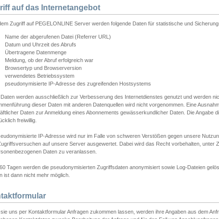
riff auf das Internetangebot
edem Zugriff auf PEGELONLINE Server werden folgende Daten für statistische und Sicherun
Name der abgerufenen Datei (Referrer URL)
Datum und Uhrzeit des Abrufs
Übertragene Datenmenge
Meldung, ob der Abruf erfolgreich war
Browsertyp und Browserversion
verwendetes Betriebssystem
pseudonymisierte IP-Adresse des zugreifenden Hostsystems
 Daten werden ausschließlich zur Verbesserung des Internetdienstes genutzt und werden ni
menführung dieser Daten mit anderen Datenquellen wird nicht vorgenommen. Eine Ausnahme 
äftlicher Daten zur Anmeldung eines Abonnements gewässerkundlicher Daten. Die Angabe die
cklich freiwillig.
seudonymisierte IP-Adresse wird nur im Falle von schweren Verstößen gegen unsere Nutzun
Zugriffsversuchen auf unsere Server ausgewertet. Dabei wird das Recht vorbehalten, unter Z
rsonenbezogenen Daten zu veranlassen.
60 Tagen werden die pseudonymisierten Zugriffsdaten anonymisiert sowie Log-Dateien gelösc
 ist dann nicht mehr möglich.
taktformular
sie uns per Kontaktformular Anfragen zukommen lassen, werden ihre Angaben aus dem Anfrag