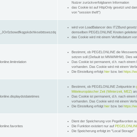
Nutzer zurückverfolgbaren Information
das Cookie ist auf HttpOnly gesetzt und dam
von "session theft")
wird von LoadBalancer des ITZBund gesetzt
JOr0zbowdfkqgskdxhlvsebttswszdq
demselben PEGELONLINE Knoten geleitetet w
das Cookie wird mit einem Verfallsdatum vo
Bestimmt, ob PEGELONLINE die Messwer
setzen soll (Default ist MNW/MHW). Dies wirk
online.limitrelation
Das Cookie ist permanent, d.h. nach einem 
vorhanden. Das Cookie wird mit einem Verfa
Die Einstellung erfolgt
hier
bzw. bei
https://w
Bestimmt, ob PEGELONLINE Zeitpunkte in
Mitteleuropäischer Zeit (Winterzeit, MEZ)
anz
lonline.displaydstdatetimes
Das Cookie ist permanent, d.h. nach einem 
vorhanden. Das Cookie wird mit einem Verfa
Die Einstellung erfolgt
hier
bzw. bei
https://w
Dient der Speicherung von Pegelfavoriten 
online.favorites
Die Funktion existiert nur auf
PEGELONLINE
Die Speicherung erfolgt im "Local Storage"