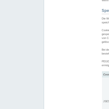
Wenn d
Spe
Die W
speic
Cooki
gespe
von C
gelös
Bei d
beste
PEGEL
ermögl
Coo
JSE