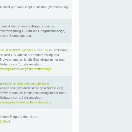
it nicht per JavaScript auslesbar (Verhinderung
, damit alle Browseranfragen immer auf
erden (nötig z.B. für die Ganglinienanzeige)
n einer Stunde gesetzt
te
zum MNW/MHW oder zum HSW
in Beziehung
t sich z.B. auf die Kartendarstellung aus.
Browserneustart ist die Einstellung immer noch
llsdatum von 1 Jahr angelegt.
ww.pegelmobil.de/gast/start#settings
gesetzlicher Zeit oder ganzjährig in
eigen soll (Standard ist die gesetzliche Zeit).
Browserneustart ist die Einstellung immer noch
llsdatum von 1 Jahr angelegt.
ww.pegelmobil.de/gast/start#settings
auf dem Endgerät des Users
 Mobil