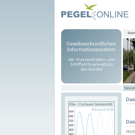
Start
Newsle
Dat
Elbe - Cuxhaven Steubenhöft
Dat
PEGEL