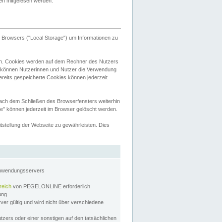
tten mitgelesen werden.
Browsers ("Local Storage") um Informationen zu
n. Cookies werden auf dem Rechner des Nutzers
 können Nutzerinnen und Nutzer die Verwendung
ereits gespeicherte Cookies können jederzeit
nach dem Schließen des Browserfensters weiterhin
e" können jederzeit im Browser gelöscht werden.
stellung der Webseite zu gewährleisten. Dies
Anwendungsservers
reich
von PEGELONLINE erforderlich
zung
rver gültig und wird nicht über verschiedene
utzers oder einer sonstigen auf den tatsächlichen