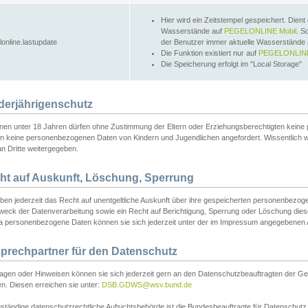
Hier wird ein Zeitstempel gespeichert. Dient
Wasserstände auf
PEGELONLINE Mobil
. S
lonline.lastupdate
der Benutzer immer aktuelle Wasserstände
Die Funktion existiert nur auf
PEGELONLINE
Die Speicherung erfolgt im "Local Storage"
derjährigenschutz
nen unter 18 Jahren dürfen ohne Zustimmung der Eltern oder Erziehungsberechtigten keine
n keine personenbezogenen Daten von Kindern und Jugendlichen angefordert. Wissentlich 
an Dritte weitergegeben.
ht auf Auskunft, Löschung, Sperrung
aben jederzeit das Recht auf unentgeltliche Auskunft über ihre gespeicherten personenbez
weck der Datenverarbeitung sowie ein Recht auf Berichtigung, Sperrung oder Löschung dies
 personenbezogene Daten können sie sich jederzeit unter der im Impressum angegebenen
prechpartner für den Datenschutz
ragen oder Hinweisen können sie sich jederzeit gern an den Datenschutzbeauftragten der Ge
n. Diesen erreichen sie unter:
DSB.GDWS@wsv.bund.de
ständige datenschutzrechtliche Aufsichtsbehörde ist die Bundesbeauftragte für Datenschutz u