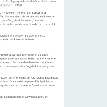
 die Festlegungen der beiden Vorschriften sowie
hutzgesetz (BDSG).
 (Produktion) nehmen den Schutz ihrer
ir möchten, dass sie wissen, wann wir welche
etroffen, die sicherstellen, dass die
 als auch von externen Dienstleistern beachtet
ologien, um unseren Service für sie zu
fehlen wir Ihnen, sich diese
endownload werden Informationen zu diesen
ogen und werden ausschließlich in anonymisierter
verbessern. Auch werden diese Nutzungsdaten
ie pseudonymisierten Zugriffsdaten anonymisiert.
her Daten zur Anmeldung am Abo-Dienst. Die Angabe
 nicht an Dritte weitergegeben. Die Speicherung
dung eines Nutzers vom Abo-Dienst werden seine
il) Sicherheitslücken aufweisen kann. Ein