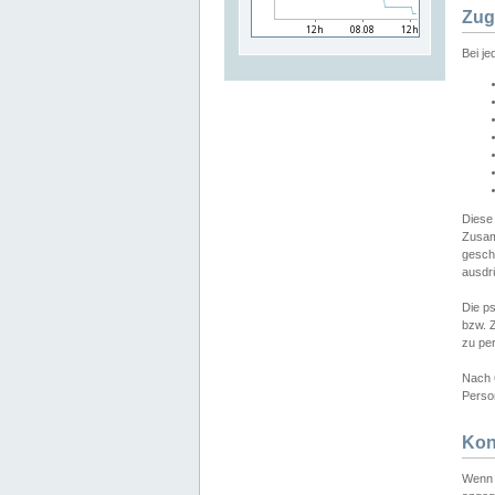
Zug
Bei j
Diese
Zusam
gesch
ausdrü
Die p
bzw. 
zu pe
Nach 
Person
Kon
Wenn 