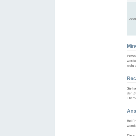
pege
Min
Perso
werde
nicht 
Rec
Sie h
den Z
Thema
Ans
Bei F
wende
Die zu