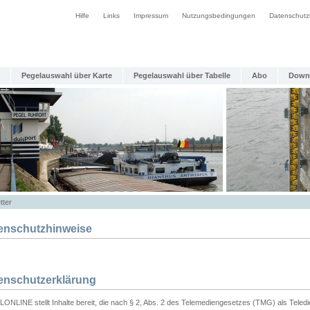
Hilfe
Links
Impressum
Nutzungsbedingungen
Datenschutz
Pegelauswahl über Karte
Pegelauswahl über Tabelle
Abo
Down
tter
enschutzhinweise
enschutzerklärung
ONLINE stellt Inhalte bereit, die nach § 2, Abs. 2 des Telemediengesetzes (TMG) als Teled