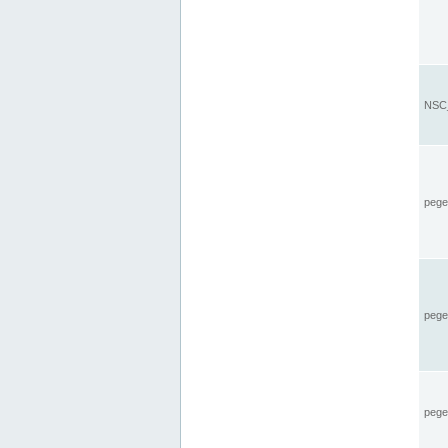
NSC_
pegel
pege
pegel