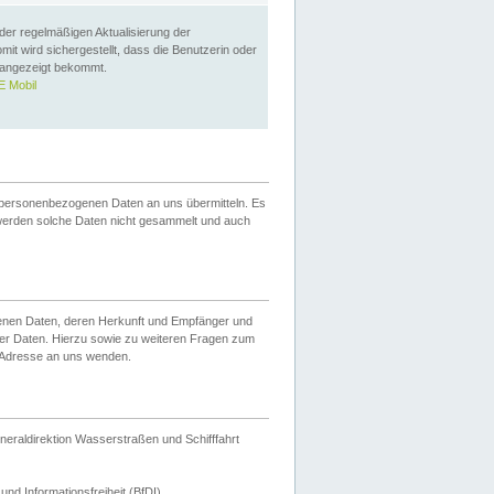
 der regelmäßigen Aktualisierung der
omit wird sichergestellt, dass die Benutzerin oder
 angezeigt bekommt.
 Mobil
 personenbezogenen Daten an uns übermitteln. Es
werden solche Daten nicht gesammelt und auch
ogenen Daten, deren Herkunft und Empfänger und
er Daten. Hierzu sowie zu weiteren Fragen zum
 Adresse an uns wenden.
neraldirektion Wasserstraßen und Schifffahrt
nd Informationsfreiheit (BfDI).