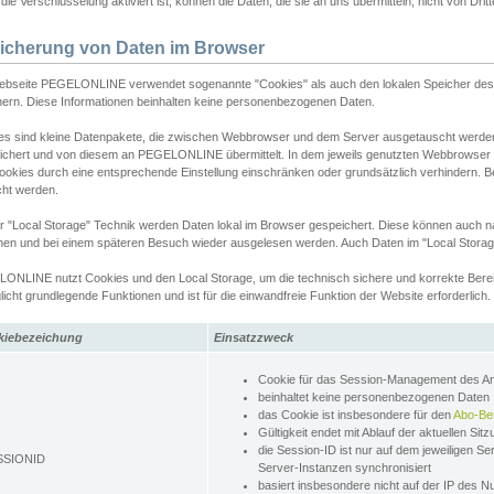
ie Verschlüsselung aktiviert ist, können die Daten, die sie an uns übermitteln, nicht von Dri
icherung von Daten im Browser
ebseite PEGELONLINE verwendet sogenannte "Cookies" als auch den lokalen Speicher des 
hern. Diese Informationen beinhalten keine personenbezogenen Daten.
es sind kleine Datenpakete, die zwischen Webbrowser und dem Server ausgetauscht werde
ichert und von diesem an PEGELONLINE übermittelt. In dem jeweils genutzten Webbrowser
ookies durch eine entsprechende Einstellung einschränken oder grundsätzlich verhindern. B
cht werden.
er "Local Storage" Technik werden Daten lokal im Browser gespeichert. Diese können auch 
hen und bei einem späteren Besuch wieder ausgelesen werden. Auch Daten im "Local Storag
ONLINE nutzt Cookies und den Local Storage, um die technisch sichere und korrekte Bereit
icht grundlegende Funktionen und ist für die einwandfreie Funktion der Website erforderlich.
kiebezeichung
Einsatzzweck
Cookie für das Session-Management des 
beinhaltet keine personenbezogenen Daten
das Cookie ist insbesondere für den
Abo-Be
Gültigkeit endet mit Ablauf der aktuellen Sit
die Session-ID ist nur auf dem jeweiligen Se
SSIONID
Server-Instanzen synchronisiert
basiert insbesondere nicht auf der IP des N