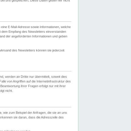
ei uns gespeichert. Diese Daten geben wir nicht
 eine E-Mail-Adresse sowie Informationen, welche
it dem Empfang des Newsletters einverstanden
sand der angeforderten Informationen und geben
 Versand des Newsletters können sie jederzeit
, werden an Dritte nur übermittelt, soweit dies
lle von Angriffen auf die Internetinfrastruktur des
Beantwortung ihrer Fragen erfolgt nur mit ihrer
gt nicht.
, wie zum Beispiel der Anfragen, die sie an uns
erkennen sie daran, dass die Adresszeile des