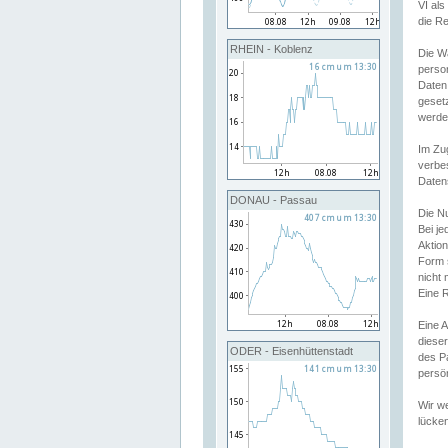
VI al
die R
RHEIN - Koblenz
Die W
perso
Daten
geset
werde
Im Zu
verbe
Daten
DONAU - Passau
Die N
Bei j
Aktion
Form 
nicht 
Eine R
Eine 
dieser
ODER - Eisenhüttenstadt
des P
persön
Wir we
lücken