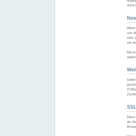
angeg
ohne i
New
Wenn 
uns d
sind.
sie ni
Die er
widerr
Wei
Daten,
gesetz
ITZBun
Zusti
SSL
Diese 
als S
Browse