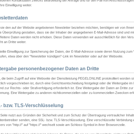
ebenen Kontaktdaten zwecks Bearbeitung der Anfrage und für den Fall von Anschlussfragen b
hre Einwilligung weiter.
sletterdaten
sie den auf der Website angebotenen Newsletter beziehen möchten, benötigen wir von Ihnen
ie Überprüfung gestatten, dass sie der Inhaber der angegebenen E-Mail-Adresse sind und m
 Weitere Daten werden nicht erhoben. Diese Daten verwenden wir ausschließlich für den Ver
cht an Dritte weiter.
teilte Einwilligung zur Speicherung der Daten, der E-Mail-Adresse sowie deren Nutzung zum
ufen, etwa über den "Newsletter kündigen"-Link im Newsletter oder auf der Webseite.
tergabe personenbezogener Daten an Dritte
 die beim Zugriff auf eine Webseite der Dienstleistung PEGELONLINE protokolliert worden sind
lich vorgeschrieben ist, durch eine Gerichtsentscheidung festgelegt oder die Weitergabe im Fa
d zur Rechts- oder Strafverfolgung erforderlich ist. Eine Weitergabe der Daten an Dritte zur 
mmung. Eine Weitergabe zu anderen nichtkommerziellen oder zu kommerziellen Zwecken erfol
- bzw. TLS-Verschlüsselung
Seite nutzt aus Gründen der Sicherheit und zum Schutz der Übertragung vertraulicher Inhalte
eitenbetreiber senden, eine SSL- bzw. TLS-Verschlüsselung. Eine verschlüsselte Verbindung 
rs von "http://" auf "https://" wechselt sowie am Schloss-Symbol in ihrer Browserzeile.