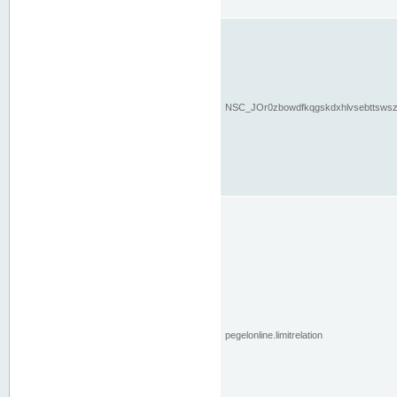
NSC_JOr0zbowdfkqgskdxhlvsebttsws
pegelonline.limitrelation