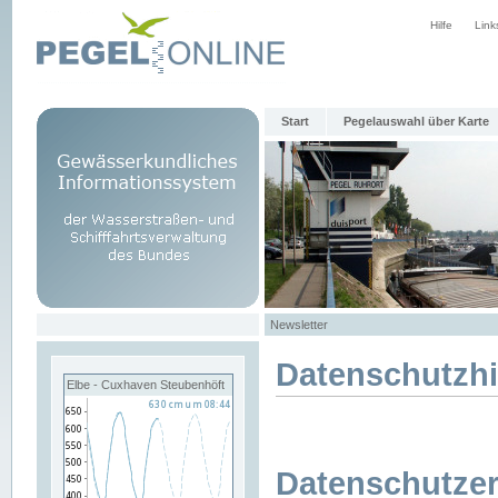
Hilfe
Link
Start
Pegelauswahl über Karte
Newsletter
Datenschutzh
Elbe - Cuxhaven Steubenhöft
Datenschutzer