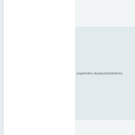
pegelonline.displaydstdatetimes