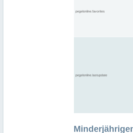
pegelonline.favorites
pegelonline.lastupdate
Minderjährige