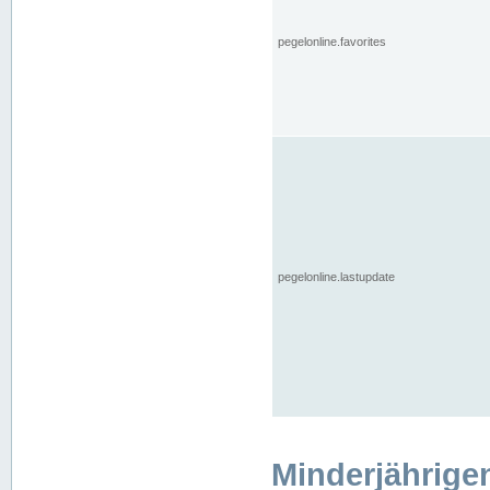
pegelonline.favorites
pegelonline.lastupdate
Minderjährige