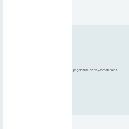
pegelonline.displaydstdatetimes