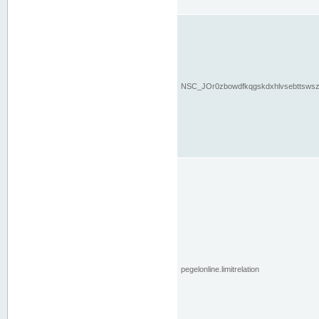
NSC_JOr0zbowdfkqgskdxhlvsebttsws
pegelonline.limitrelation