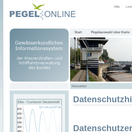
Hilfe
Link
Start
Pegelauswahl über Karte
Newsletter
Datenschutzh
Elbe - Cuxhaven Steubenhöft
Datenschutzer