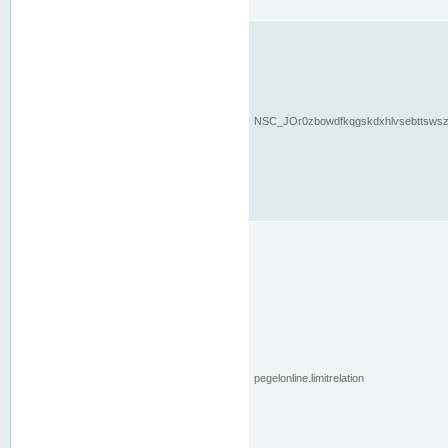
NSC_JOr0zbowdfkqgskdxhlvsebttsws
pegelonline.limitrelation