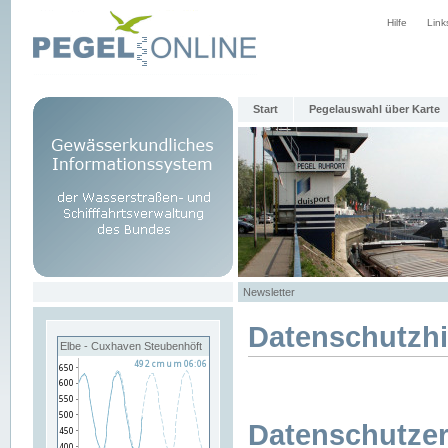
Hilfe
Link
Start
Pegelauswahl über Karte
Newsletter
Datenschutzh
Elbe - Cuxhaven Steubenhöft
Datenschutzer