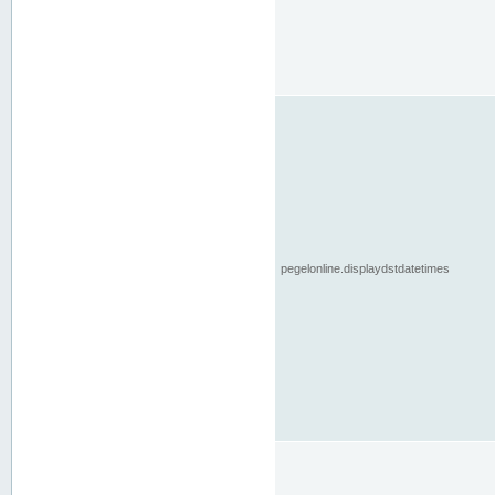
pegelonline.displaydstdatetimes