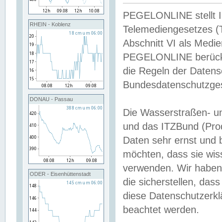
PEGELONLINE stellt Inh
RHEIN - Koblenz
Telemediengesetzes (
Abschnitt VI als Medie
PEGELONLINE berücksi
die Regeln der Date
Bundesdatenschutzge
DONAU - Passau
Die Wasserstraßen- u
und das ITZBund (Pro
Daten sehr ernst und 
möchten, dass sie wis
verwenden. Wir haben
ODER - Eisenhüttenstadt
die sicherstellen, das
diese Datenschutzerkl
beachtet werden.