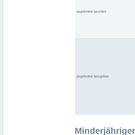
pegelonline.favorites
pegelonline.lastupdate
Minderjährige