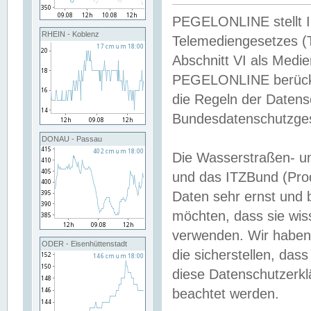
PEGELONLINE stellt Inh
RHEIN - Koblenz
Telemediengesetzes (
Abschnitt VI als Medie
PEGELONLINE berücksi
die Regeln der Date
Bundesdatenschutzge
DONAU - Passau
Die Wasserstraßen- u
und das ITZBund (Pro
Daten sehr ernst und 
möchten, dass sie wis
verwenden. Wir haben
ODER - Eisenhüttenstadt
die sicherstellen, das
diese Datenschutzerkl
beachtet werden.