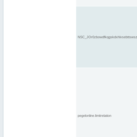
NSC_JOr0zbowdfkqgskdxhlvsebttsws
pegelonline.limitrelation