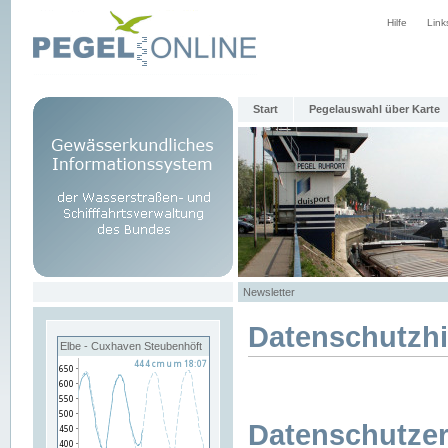
Hilfe
Link
Start
Pegelauswahl über Karte
Newsletter
Datenschutzh
Elbe - Cuxhaven Steubenhöft
Datenschutzer