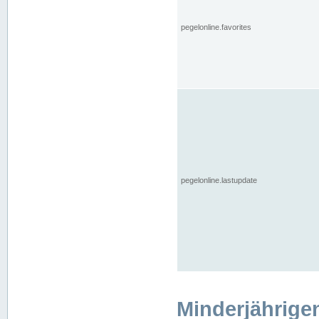
pegelonline.favorites
pegelonline.lastupdate
Minderjährige