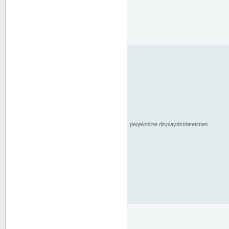
pegelonline.displaydstdatetimes