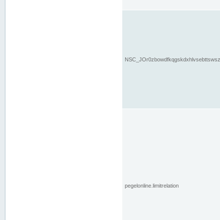
NSC_JOr0zbowdfkqgskdxhlvsebttsws
pegelonline.limitrelation