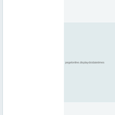
pegelonline.displaydstdatetimes