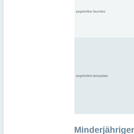
pegelonline.favorites
pegelonline.lastupdate
Minderjährige