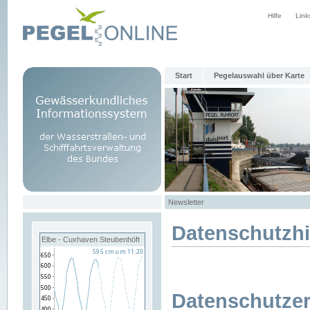
Hilfe
Link
Start
Pegelauswahl über Karte
Newsletter
Datenschutzh
Elbe - Cuxhaven Steubenhöft
Datenschutzer