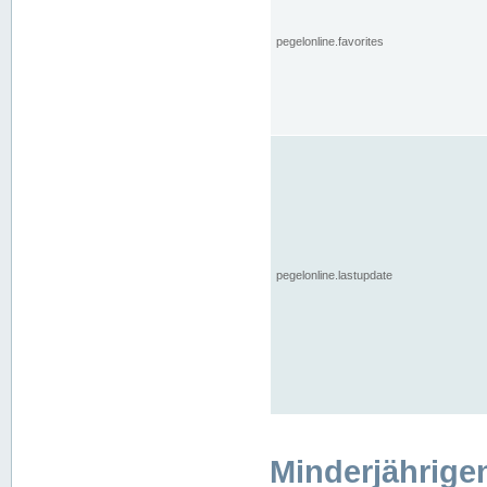
pegelonline.favorites
pegelonline.lastupdate
Minderjährige