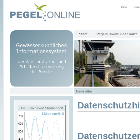
Hilfe
Link
Start
Pegelauswahl über Karte
Newsletter
Datenschutzh
Elbe - Cuxhaven Steubenhöft
Datenschutzer