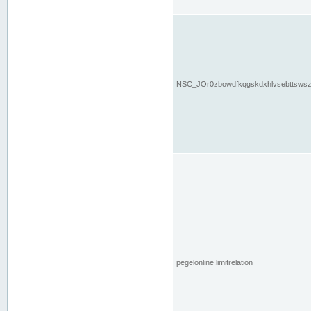
NSC_JOr0zbowdfkqgskdxhlvsebttsws
pegelonline.limitrelation