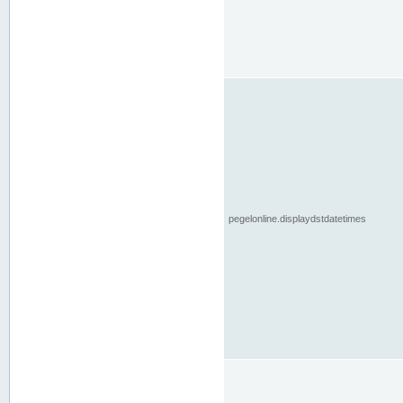
pegelonline.displaydstdatetimes