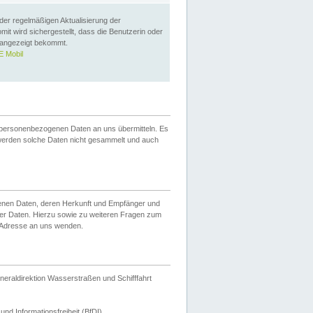
 der regelmäßigen Aktualisierung der
omit wird sichergestellt, dass die Benutzerin oder
 angezeigt bekommt.
 Mobil
 personenbezogenen Daten an uns übermitteln. Es
werden solche Daten nicht gesammelt und auch
ogenen Daten, deren Herkunft und Empfänger und
er Daten. Hierzu sowie zu weiteren Fragen zum
 Adresse an uns wenden.
neraldirektion Wasserstraßen und Schifffahrt
nd Informationsfreiheit (BfDI).