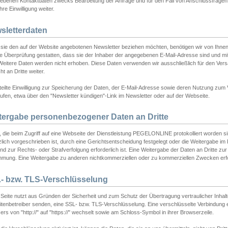
ebenen Kontaktdaten zwecks Bearbeitung der Anfrage und für den Fall von Anschlussfragen b
hre Einwilligung weiter.
sletterdaten
sie den auf der Website angebotenen Newsletter beziehen möchten, benötigen wir von Ihnen
ie Überprüfung gestatten, dass sie der Inhaber der angegebenen E-Mail-Adresse sind und m
 Weitere Daten werden nicht erhoben. Diese Daten verwenden wir ausschließlich für den Ver
cht an Dritte weiter.
teilte Einwilligung zur Speicherung der Daten, der E-Mail-Adresse sowie deren Nutzung zum
ufen, etwa über den "Newsletter kündigen"-Link im Newsletter oder auf der Webseite.
tergabe personenbezogener Daten an Dritte
 die beim Zugriff auf eine Webseite der Dienstleistung PEGELONLINE protokolliert worden sind
lich vorgeschrieben ist, durch eine Gerichtsentscheidung festgelegt oder die Weitergabe im Fa
d zur Rechts- oder Strafverfolgung erforderlich ist. Eine Weitergabe der Daten an Dritte zur 
mmung. Eine Weitergabe zu anderen nichtkommerziellen oder zu kommerziellen Zwecken erfol
- bzw. TLS-Verschlüsselung
Seite nutzt aus Gründen der Sicherheit und zum Schutz der Übertragung vertraulicher Inhalte
eitenbetreiber senden, eine SSL- bzw. TLS-Verschlüsselung. Eine verschlüsselte Verbindung 
rs von "http://" auf "https://" wechselt sowie am Schloss-Symbol in ihrer Browserzeile.