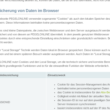
ie Verschlüsselung aktiviert ist, können die Daten, die sie an uns übermitteln, nicht von Dri
icherung von Daten im Browser
ebseite PEGELONLINE verwendet sogenannte "Cookies" als auch den lokalen Speicher des 
hern. Diese Informationen beinhalten keine personenbezogenen Daten.
es sind kleine Datenpakete, die zwischen Webbrowser und dem Server ausgetauscht werde
ichert und von diesem an PEGELONLINE übermittelt. In dem jeweils genutzten Webbrowser
ookies durch eine entsprechende Einstellung einschränken oder grundsätzlich verhindern. B
cht werden.
er "Local Storage" Technik werden Daten lokal im Browser gespeichert. Diese können auch 
hen und bei einem späteren Besuch wieder ausgelesen werden. Auch Daten im "Local Storag
ONLINE nutzt Cookies und den Local Storage, um die technisch sichere und korrekte Bereit
icht grundlegende Funktionen und ist für die einwandfreie Funktion der Website erforderlich.
kiebezeichung
Einsatzzweck
Cookie für das Session-Management des 
beinhaltet keine personenbezogenen Daten
das Cookie ist insbesondere für den
Abo-Be
Gültigkeit endet mit Ablauf der aktuellen Sit
die Session-ID ist nur auf dem jeweiligen Se
SSIONID
Server-Instanzen synchronisiert
basiert insbesondere nicht auf der IP des N