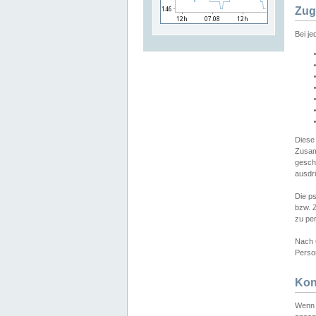
Zug
Bei j
Diese
Zusam
gesch
ausdrü
Die p
bzw. 
zu pe
Nach 
Person
Kon
Wenn 