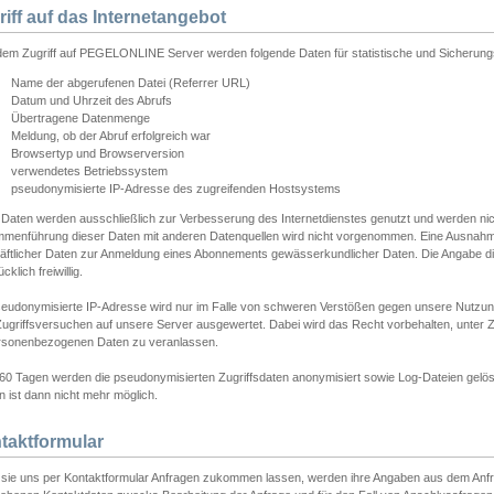
riff auf das Internetangebot
edem Zugriff auf PEGELONLINE Server werden folgende Daten für statistische und Sicherun
Name der abgerufenen Datei (Referrer URL)
Datum und Uhrzeit des Abrufs
Übertragene Datenmenge
Meldung, ob der Abruf erfolgreich war
Browsertyp und Browserversion
verwendetes Betriebssystem
pseudonymisierte IP-Adresse des zugreifenden Hostsystems
 Daten werden ausschließlich zur Verbesserung des Internetdienstes genutzt und werden ni
menführung dieser Daten mit anderen Datenquellen wird nicht vorgenommen. Eine Ausnahme 
äftlicher Daten zur Anmeldung eines Abonnements gewässerkundlicher Daten. Die Angabe die
cklich freiwillig.
seudonymisierte IP-Adresse wird nur im Falle von schweren Verstößen gegen unsere Nutzun
Zugriffsversuchen auf unsere Server ausgewertet. Dabei wird das Recht vorbehalten, unter Z
rsonenbezogenen Daten zu veranlassen.
60 Tagen werden die pseudonymisierten Zugriffsdaten anonymisiert sowie Log-Dateien gelösc
 ist dann nicht mehr möglich.
taktformular
sie uns per Kontaktformular Anfragen zukommen lassen, werden ihre Angaben aus dem Anfrag