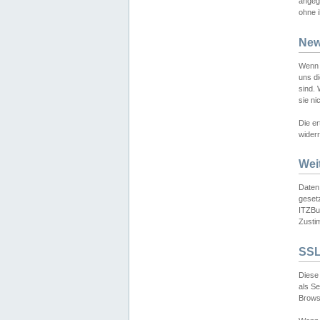
angeg
ohne i
New
Wenn 
uns d
sind.
sie ni
Die er
widerr
Wei
Daten,
gesetz
ITZBun
Zusti
SSL
Diese 
als S
Browse