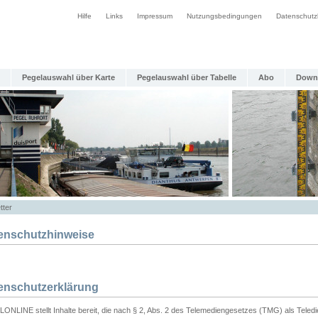
Hilfe
Links
Impressum
Nutzungsbedingungen
Datenschutz
Pegelauswahl über Karte
Pegelauswahl über Tabelle
Abo
Down
tter
enschutzhinweise
enschutzerklärung
ONLINE stellt Inhalte bereit, die nach § 2, Abs. 2 des Telemediengesetzes (TMG) als Teled