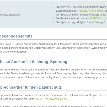
Hier wird ein Zeitstempel gespeichert. Dient
Wasserstände auf
PEGELONLINE Mobil
. S
lonline.lastupdate
der Benutzer immer aktuelle Wasserstände
Die Funktion existiert nur auf
PEGELONLINE
Die Speicherung erfolgt im "Local Storage"
derjährigenschutz
nen unter 18 Jahren dürfen ohne Zustimmung der Eltern oder Erziehungsberechtigten keine
n keine personenbezogenen Daten von Kindern und Jugendlichen angefordert. Wissentlich 
an Dritte weitergegeben.
ht auf Auskunft, Löschung, Sperrung
aben jederzeit das Recht auf unentgeltliche Auskunft über ihre gespeicherten personenbez
weck der Datenverarbeitung sowie ein Recht auf Berichtigung, Sperrung oder Löschung dies
 personenbezogene Daten können sie sich jederzeit unter der im Impressum angegebenen
prechpartner für den Datenschutz
ragen oder Hinweisen können sie sich jederzeit gern an den Datenschutzbeauftragten der Ge
n. Diesen erreichen sie unter:
DSB.GDWS@wsv.bund.de
ständige datenschutzrechtliche Aufsichtsbehörde ist die Bundesbeauftragte für Datenschutz u