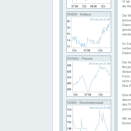
VI al
die R
RHEIN - Koblenz
Die W
perso
Daten
geset
werde
Im Zu
verbe
Daten
DONAU - Passau
Die N
Bei j
Aktion
Form 
nicht 
Eine R
Eine 
dieser
ODER - Eisenhüttenstadt
des P
persön
Wir we
lücken