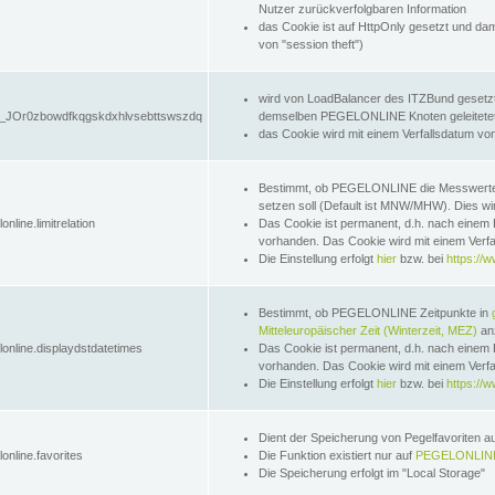
Nutzer zurückverfolgbaren Information
das Cookie ist auf HttpOnly gesetzt und dam
von "session theft")
wird von LoadBalancer des ITZBund gesetzt
JOr0zbowdfkqgskdxhlvsebttswszdq
demselben PEGELONLINE Knoten geleitetet w
das Cookie wird mit einem Verfallsdatum vo
Bestimmt, ob PEGELONLINE die Messwer
setzen soll (Default ist MNW/MHW). Dies wirk
online.limitrelation
Das Cookie ist permanent, d.h. nach einem 
vorhanden. Das Cookie wird mit einem Verfa
Die Einstellung erfolgt
hier
bzw. bei
https://w
Bestimmt, ob PEGELONLINE Zeitpunkte in
Mitteleuropäischer Zeit (Winterzeit, MEZ)
anz
lonline.displaydstdatetimes
Das Cookie ist permanent, d.h. nach einem 
vorhanden. Das Cookie wird mit einem Verfa
Die Einstellung erfolgt
hier
bzw. bei
https://w
Dient der Speicherung von Pegelfavoriten 
online.favorites
Die Funktion existiert nur auf
PEGELONLINE
Die Speicherung erfolgt im "Local Storage"