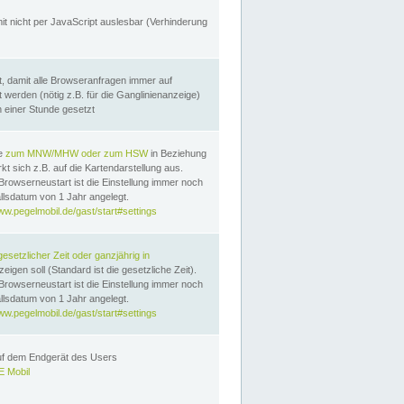
it nicht per JavaScript auslesbar (Verhinderung
, damit alle Browseranfragen immer auf
erden (nötig z.B. für die Ganglinienanzeige)
n einer Stunde gesetzt
te
zum MNW/MHW oder zum HSW
in Beziehung
t sich z.B. auf die Kartendarstellung aus.
Browserneustart ist die Einstellung immer noch
llsdatum von 1 Jahr angelegt.
ww.pegelmobil.de/gast/start#settings
gesetzlicher Zeit oder ganzjährig in
eigen soll (Standard ist die gesetzliche Zeit).
Browserneustart ist die Einstellung immer noch
llsdatum von 1 Jahr angelegt.
ww.pegelmobil.de/gast/start#settings
auf dem Endgerät des Users
 Mobil