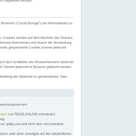
tten mitgelesen werden.
Browsers ("Local Storage") um Informationen zu
n. Cookies werden auf dem Rechner des Nutzers
 können Nutzerinnen und Nutzer die Verwendung
ereits gespeicherte Cookies können jederzeit
nach dem Schließen des Browserfensters weiterhin
e" können jederzeit im Browser gelöscht werden.
stellung der Webseite zu gewährleisten. Dies
Anwendungsservers
reich
von PEGELONLINE erforderlich
zung
rver gültig und wird nicht über verschiedene
utzers oder einer sonstigen auf den tatsächlichen