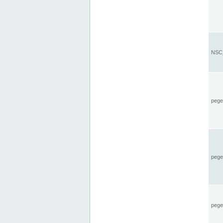
NSC_
pegel
pege
pegel