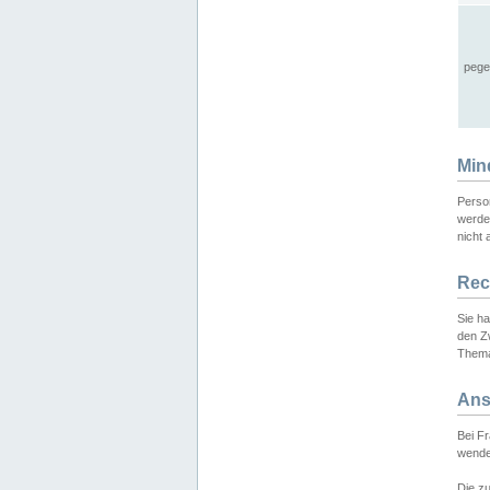
pege
Min
Perso
werde
nicht 
Rec
Sie h
den Z
Thema
Ans
Bei F
wende
Die zu