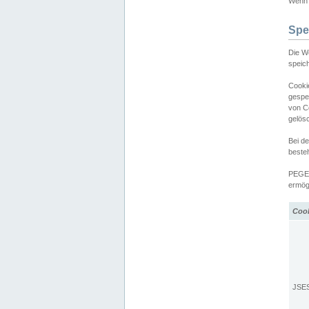
Wenn d
Spe
Die W
speic
Cooki
gespe
von C
gelös
Bei d
beste
PEGEL
ermögl
Coo
JSE