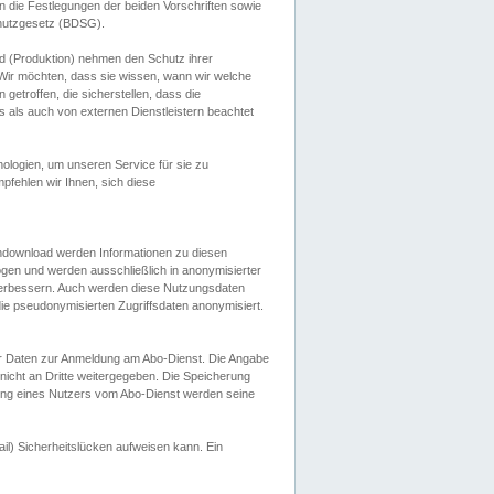
 die Festlegungen der beiden Vorschriften sowie
hutzgesetz (BDSG).
 (Produktion) nehmen den Schutz ihrer
ir möchten, dass sie wissen, wann wir welche
etroffen, die sicherstellen, dass die
 als auch von externen Dienstleistern beachtet
ologien, um unseren Service für sie zu
fehlen wir Ihnen, sich diese
endownload werden Informationen zu diesen
ogen und werden ausschließlich in anonymisierter
verbessern. Auch werden diese Nutzungsdaten
ie pseudonymisierten Zugriffsdaten anonymisiert.
her Daten zur Anmeldung am Abo-Dienst. Die Angabe
 nicht an Dritte weitergegeben. Die Speicherung
dung eines Nutzers vom Abo-Dienst werden seine
il) Sicherheitslücken aufweisen kann. Ein