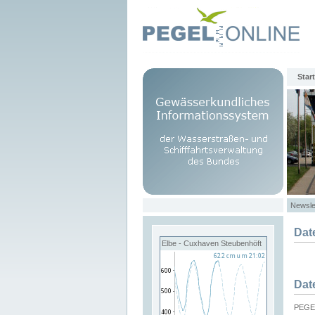
Start
Newsle
Dat
Elbe - Cuxhaven Steubenhöft
Dat
PEGEL