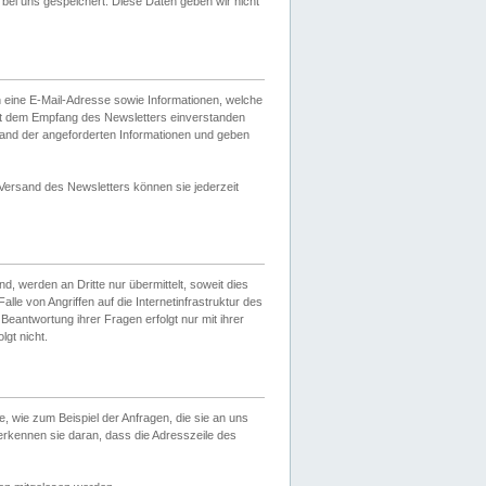
ei uns gespeichert. Diese Daten geben wir nicht
 eine E-Mail-Adresse sowie Informationen, welche
it dem Empfang des Newsletters einverstanden
sand der angeforderten Informationen und geben
 Versand des Newsletters können sie jederzeit
, werden an Dritte nur übermittelt, soweit dies
lle von Angriffen auf die Internetinfrastruktur des
Beantwortung ihrer Fragen erfolgt nur mit ihrer
gt nicht.
, wie zum Beispiel der Anfragen, die sie an uns
erkennen sie daran, dass die Adresszeile des