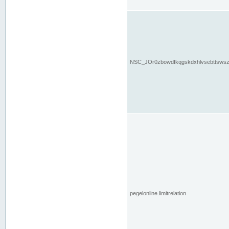
NSC_JOr0zbowdfkqgskdxhlvsebttsws
pegelonline.limitrelation