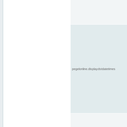
pegelonline.displaydstdatetimes