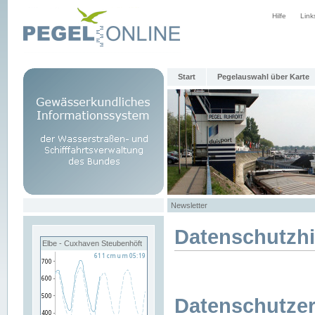
Hilfe
Link
Start
Pegelauswahl über Karte
Newsletter
Datenschutzh
Elbe - Cuxhaven Steubenhöft
Datenschutzer