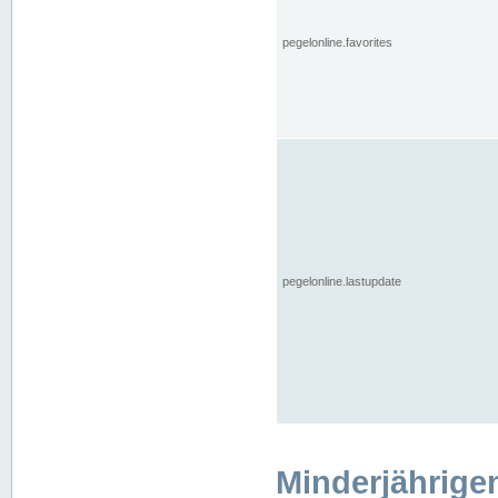
pegelonline.favorites
pegelonline.lastupdate
Minderjährige