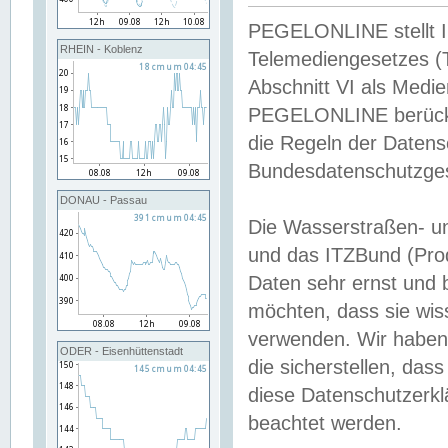
PEGELONLINE stellt Inh
RHEIN - Koblenz
Telemediengesetzes (
Abschnitt VI als Medie
PEGELONLINE berücksi
die Regeln der Date
Bundesdatenschutzge
DONAU - Passau
Die Wasserstraßen- u
und das ITZBund (Pro
Daten sehr ernst und 
möchten, dass sie wis
verwenden. Wir haben
ODER - Eisenhüttenstadt
die sicherstellen, das
diese Datenschutzerkl
beachtet werden.