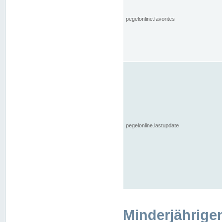
pegelonline.favorites
pegelonline.lastupdate
Minderjährige