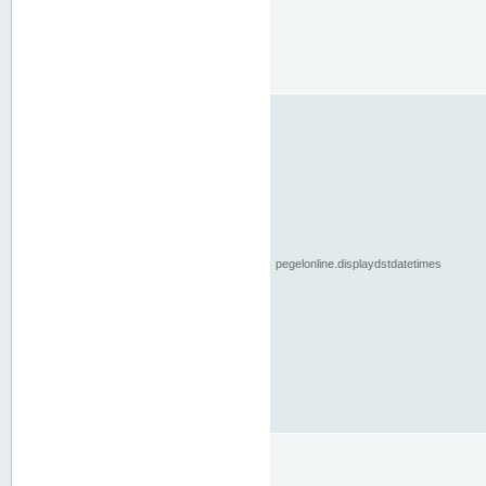
pegelonline.displaydstdatetimes