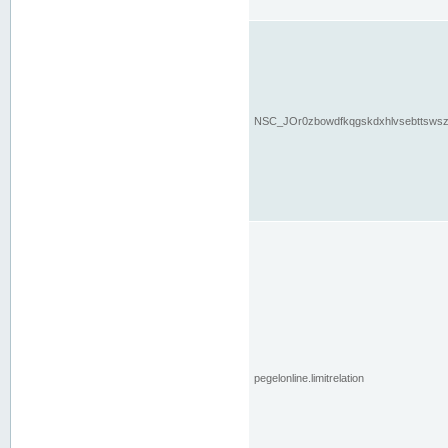
NSC_JOr0zbowdfkqgskdxhlvsebttsws
pegelonline.limitrelation