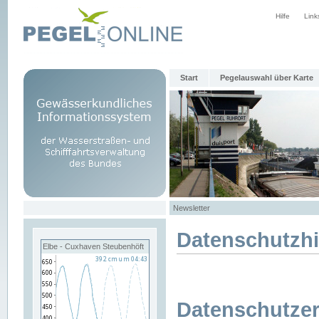
Hilfe
Link
Start
Pegelauswahl über Karte
Newsletter
Datenschutzh
Elbe - Cuxhaven Steubenhöft
Datenschutzer