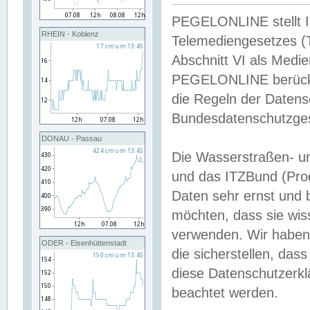
PEGELONLINE stellt Inh
RHEIN - Koblenz
Telemediengesetzes (
Abschnitt VI als Medie
PEGELONLINE berücksi
die Regeln der Date
Bundesdatenschutzge
DONAU - Passau
Die Wasserstraßen- u
und das ITZBund (Pro
Daten sehr ernst und 
möchten, dass sie wis
verwenden. Wir haben
ODER - Eisenhüttenstadt
die sicherstellen, das
diese Datenschutzerkl
beachtet werden.