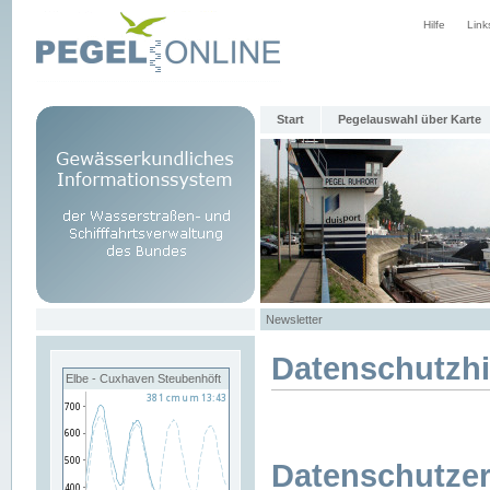
Hilfe
Link
Start
Pegelauswahl über Karte
Newsletter
Datenschutzh
Elbe - Cuxhaven Steubenhöft
Datenschutzer