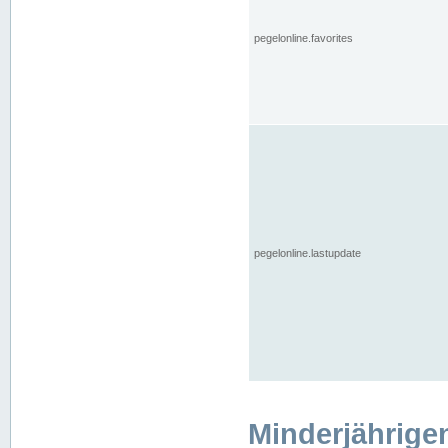
pegelonline.favorites
pegelonline.lastupdate
Minderjährige