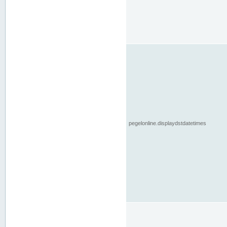
pegelonline.displaydstdatetimes