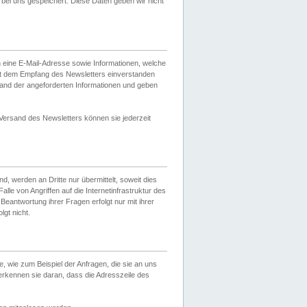
ei uns gespeichert. Diese Daten geben wir nicht
 eine E-Mail-Adresse sowie Informationen, welche
it dem Empfang des Newsletters einverstanden
sand der angeforderten Informationen und geben
 Versand des Newsletters können sie jederzeit
, werden an Dritte nur übermittelt, soweit dies
lle von Angriffen auf die Internetinfrastruktur des
Beantwortung ihrer Fragen erfolgt nur mit ihrer
gt nicht.
, wie zum Beispiel der Anfragen, die sie an uns
erkennen sie daran, dass die Adresszeile des