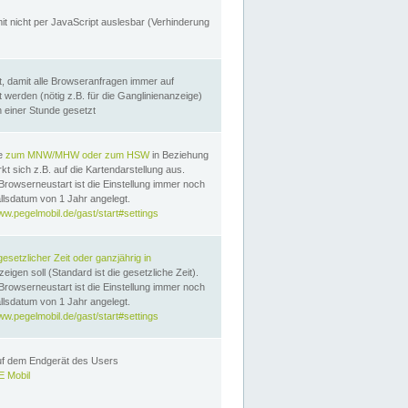
it nicht per JavaScript auslesbar (Verhinderung
, damit alle Browseranfragen immer auf
erden (nötig z.B. für die Ganglinienanzeige)
n einer Stunde gesetzt
te
zum MNW/MHW oder zum HSW
in Beziehung
t sich z.B. auf die Kartendarstellung aus.
Browserneustart ist die Einstellung immer noch
llsdatum von 1 Jahr angelegt.
ww.pegelmobil.de/gast/start#settings
gesetzlicher Zeit oder ganzjährig in
eigen soll (Standard ist die gesetzliche Zeit).
Browserneustart ist die Einstellung immer noch
llsdatum von 1 Jahr angelegt.
ww.pegelmobil.de/gast/start#settings
auf dem Endgerät des Users
 Mobil