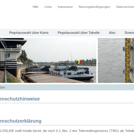
Hilfe
Links
Impressum
Nutzungsbedingungen
Datenschutz
Pegelauswahl über Karte
Pegelauswahl über Tabelle
Abo
Down
tter
enschutzhinweise
enschutzerklärung
ONLINE stellt Inhalte bereit, die nach § 2, Abs. 2 des Telemediengesetzes (TMG) als Teled