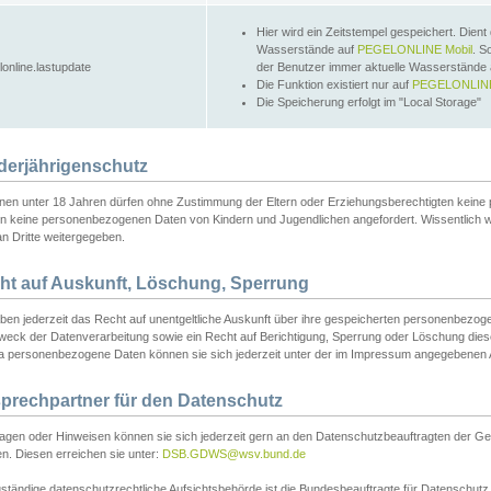
Hier wird ein Zeitstempel gespeichert. Dient
Wasserstände auf
PEGELONLINE Mobil
. S
lonline.lastupdate
der Benutzer immer aktuelle Wasserstände
Die Funktion existiert nur auf
PEGELONLINE
Die Speicherung erfolgt im "Local Storage"
derjährigenschutz
nen unter 18 Jahren dürfen ohne Zustimmung der Eltern oder Erziehungsberechtigten keine
n keine personenbezogenen Daten von Kindern und Jugendlichen angefordert. Wissentlich 
an Dritte weitergegeben.
ht auf Auskunft, Löschung, Sperrung
aben jederzeit das Recht auf unentgeltliche Auskunft über ihre gespeicherten personenbez
weck der Datenverarbeitung sowie ein Recht auf Berichtigung, Sperrung oder Löschung dies
 personenbezogene Daten können sie sich jederzeit unter der im Impressum angegebenen
prechpartner für den Datenschutz
ragen oder Hinweisen können sie sich jederzeit gern an den Datenschutzbeauftragten der Ge
n. Diesen erreichen sie unter:
DSB.GDWS@wsv.bund.de
ständige datenschutzrechtliche Aufsichtsbehörde ist die Bundesbeauftragte für Datenschutz u