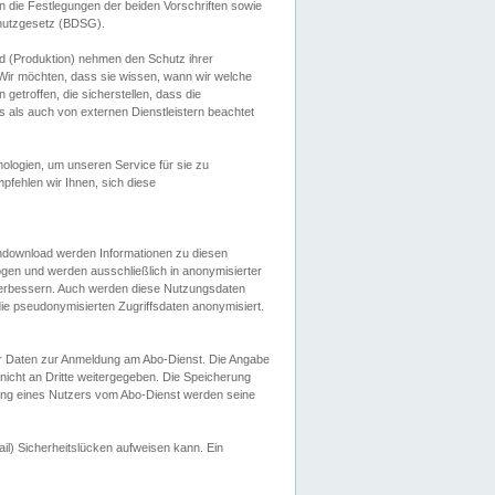
 die Festlegungen der beiden Vorschriften sowie
hutzgesetz (BDSG).
 (Produktion) nehmen den Schutz ihrer
ir möchten, dass sie wissen, wann wir welche
etroffen, die sicherstellen, dass die
 als auch von externen Dienstleistern beachtet
ologien, um unseren Service für sie zu
fehlen wir Ihnen, sich diese
endownload werden Informationen zu diesen
ogen und werden ausschließlich in anonymisierter
verbessern. Auch werden diese Nutzungsdaten
ie pseudonymisierten Zugriffsdaten anonymisiert.
her Daten zur Anmeldung am Abo-Dienst. Die Angabe
 nicht an Dritte weitergegeben. Die Speicherung
dung eines Nutzers vom Abo-Dienst werden seine
il) Sicherheitslücken aufweisen kann. Ein