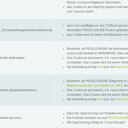
Nutzer zurückverfolgbaren Information
das Cookie ist auf HttpOnly gesetzt und dam
von "session theft")
wird von LoadBalancer des ITZBund gesetzt
JOr0zbowdfkqgskdxhlvsebttswszdq
demselben PEGELONLINE Knoten geleitetet w
das Cookie wird mit einem Verfallsdatum vo
Bestimmt, ob PEGELONLINE die Messwer
setzen soll (Default ist MNW/MHW). Dies wirk
online.limitrelation
Das Cookie ist permanent, d.h. nach einem 
vorhanden. Das Cookie wird mit einem Verfa
Die Einstellung erfolgt
hier
bzw. bei
https://w
Bestimmt, ob PEGELONLINE Zeitpunkte in
Mitteleuropäischer Zeit (Winterzeit, MEZ)
anz
lonline.displaydstdatetimes
Das Cookie ist permanent, d.h. nach einem 
vorhanden. Das Cookie wird mit einem Verfa
Die Einstellung erfolgt
hier
bzw. bei
https://w
Dient der Speicherung von Pegelfavoriten 
online.favorites
Die Funktion existiert nur auf
PEGELONLINE
Die Speicherung erfolgt im "Local Storage"