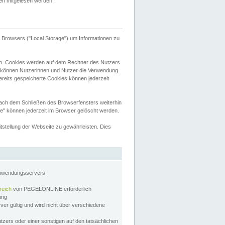
tten mitgelesen werden.
Browsers ("Local Storage") um Informationen zu
n. Cookies werden auf dem Rechner des Nutzers
 können Nutzerinnen und Nutzer die Verwendung
ereits gespeicherte Cookies können jederzeit
nach dem Schließen des Browserfensters weiterhin
e" können jederzeit im Browser gelöscht werden.
stellung der Webseite zu gewährleisten. Dies
Anwendungsservers
reich
von PEGELONLINE erforderlich
zung
rver gültig und wird nicht über verschiedene
utzers oder einer sonstigen auf den tatsächlichen