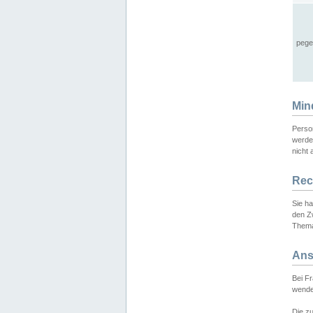
pege
Min
Perso
werde
nicht 
Rec
Sie h
den Z
Thema
Ans
Bei F
wende
Die zu