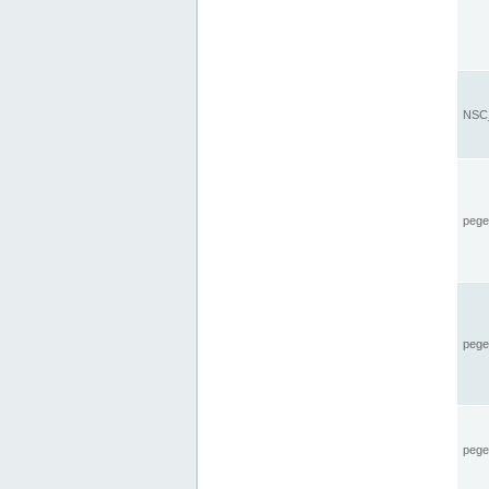
NSC_
pegel
pege
pegel