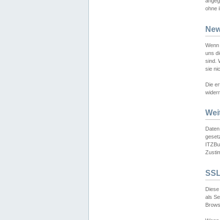
angeg
ohne i
New
Wenn 
uns d
sind.
sie ni
Die er
widerr
Wei
Daten,
gesetz
ITZBun
Zusti
SSL
Diese 
als S
Browse