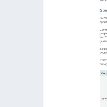
Wenn d
Spe
Die W
speic
Cooki
gespe
von C
gelös
Bei d
beste
PEGEL
ermögl
Coo
JSE