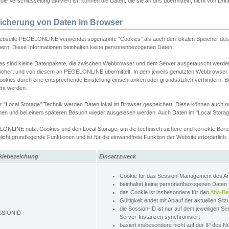
ie Verschlüsselung aktiviert ist, können die Daten, die sie an uns übermitteln, nicht von Dri
icherung von Daten im Browser
ebseite PEGELONLINE verwendet sogenannte "Cookies" als auch den lokalen Speicher des 
hern. Diese Informationen beinhalten keine personenbezogenen Daten.
es sind kleine Datenpakete, die zwischen Webbrowser und dem Server ausgetauscht werde
ichert und von diesem an PEGELONLINE übermittelt. In dem jeweils genutzten Webbrowser
ookies durch eine entsprechende Einstellung einschränken oder grundsätzlich verhindern. B
cht werden.
er "Local Storage" Technik werden Daten lokal im Browser gespeichert. Diese können auch 
hen und bei einem späteren Besuch wieder ausgelesen werden. Auch Daten im "Local Storag
ONLINE nutzt Cookies und den Local Storage, um die technisch sichere und korrekte Bereit
icht grundlegende Funktionen und ist für die einwandfreie Funktion der Website erforderlich.
kiebezeichung
Einsatzzweck
Cookie für das Session-Management des 
beinhaltet keine personenbezogenen Daten
das Cookie ist insbesondere für den
Abo-Be
Gültigkeit endet mit Ablauf der aktuellen Sit
die Session-ID ist nur auf dem jeweiligen Se
SSIONID
Server-Instanzen synchronisiert
basiert insbesondere nicht auf der IP des N