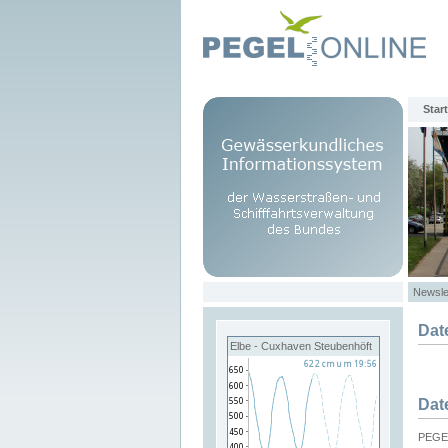
Start
Newsle
Dat
Elbe - Cuxhaven Steubenhöft
Dat
PEGEL