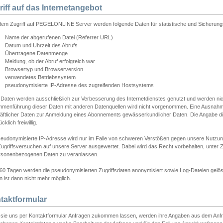
riff auf das Internetangebot
edem Zugriff auf PEGELONLINE Server werden folgende Daten für statistische und Sicherun
Name der abgerufenen Datei (Referrer URL)
Datum und Uhrzeit des Abrufs
Übertragene Datenmenge
Meldung, ob der Abruf erfolgreich war
Browsertyp und Browserversion
verwendetes Betriebssystem
pseudonymisierte IP-Adresse des zugreifenden Hostsystems
 Daten werden ausschließlich zur Verbesserung des Internetdienstes genutzt und werden ni
menführung dieser Daten mit anderen Datenquellen wird nicht vorgenommen. Eine Ausnahme 
äftlicher Daten zur Anmeldung eines Abonnements gewässerkundlicher Daten. Die Angabe die
cklich freiwillig.
seudonymisierte IP-Adresse wird nur im Falle von schweren Verstößen gegen unsere Nutzun
Zugriffsversuchen auf unsere Server ausgewertet. Dabei wird das Recht vorbehalten, unter Z
rsonenbezogenen Daten zu veranlassen.
60 Tagen werden die pseudonymisierten Zugriffsdaten anonymisiert sowie Log-Dateien gelösc
 ist dann nicht mehr möglich.
taktformular
sie uns per Kontaktformular Anfragen zukommen lassen, werden ihre Angaben aus dem Anfrag