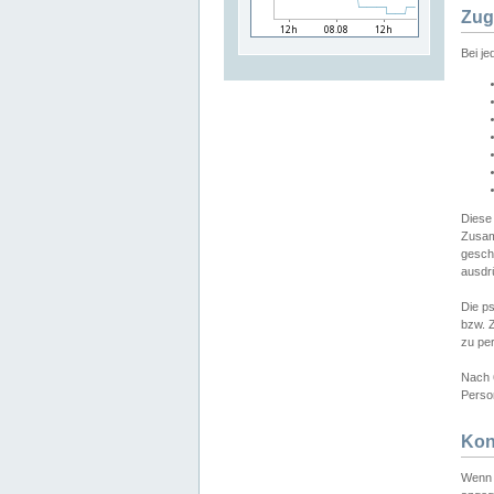
Zug
Bei j
Diese
Zusam
gesch
ausdrü
Die p
bzw. 
zu pe
Nach 
Person
Kon
Wenn 