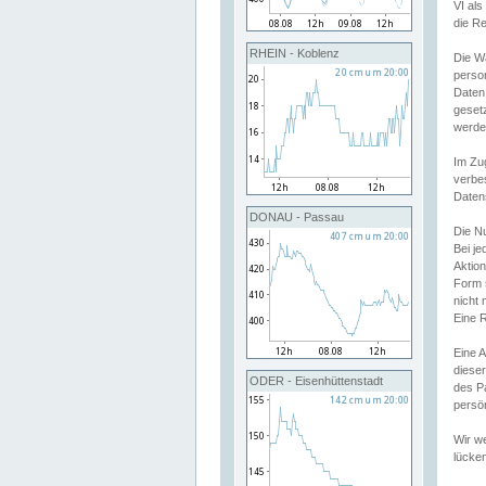
VI al
die R
RHEIN - Koblenz
Die W
perso
Daten
geset
werde
Im Zu
verbe
Daten
DONAU - Passau
Die N
Bei j
Aktion
Form 
nicht 
Eine R
Eine 
dieser
ODER - Eisenhüttenstadt
des P
persön
Wir we
lücken