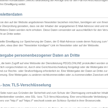
ebenen Kontaktdaten zwecks Bearbeitung der Anfrage und für den Fall von Anschlussfragen b
hre Einwilligung weiter.
sletterdaten
sie den auf der Website angebotenen Newsletter beziehen möchten, benötigen wir von Ihnen
ie Überprüfung gestatten, dass sie der Inhaber der angegebenen E-Mail-Adresse sind und m
 Weitere Daten werden nicht erhoben. Diese Daten verwenden wir ausschließlich für den Ver
cht an Dritte weiter.
teilte Einwilligung zur Speicherung der Daten, der E-Mail-Adresse sowie deren Nutzung zum
ufen, etwa über den "Newsletter kündigen"-Link im Newsletter oder auf der Webseite.
tergabe personenbezogener Daten an Dritte
 die beim Zugriff auf eine Webseite der Dienstleistung PEGELONLINE protokolliert worden sind
lich vorgeschrieben ist, durch eine Gerichtsentscheidung festgelegt oder die Weitergabe im Fa
d zur Rechts- oder Strafverfolgung erforderlich ist. Eine Weitergabe der Daten an Dritte zur 
mmung. Eine Weitergabe zu anderen nichtkommerziellen oder zu kommerziellen Zwecken erfol
- bzw. TLS-Verschlüsselung
Seite nutzt aus Gründen der Sicherheit und zum Schutz der Übertragung vertraulicher Inhalte
eitenbetreiber senden, eine SSL- bzw. TLS-Verschlüsselung. Eine verschlüsselte Verbindung 
rs von "http://" auf "https://" wechselt sowie am Schloss-Symbol in ihrer Browserzeile.