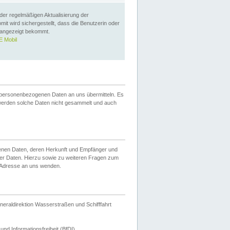
 der regelmäßigen Aktualisierung der
omit wird sichergestellt, dass die Benutzerin oder
 angezeigt bekommt.
 Mobil
 personenbezogenen Daten an uns übermitteln. Es
werden solche Daten nicht gesammelt und auch
ogenen Daten, deren Herkunft und Empfänger und
er Daten. Hierzu sowie zu weiteren Fragen zum
 Adresse an uns wenden.
neraldirektion Wasserstraßen und Schifffahrt
nd Informationsfreiheit (BfDI).