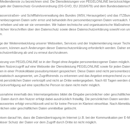
s Mediendienste zu bezeichnen sind. Die Dienstleistungen von PEGELONLINE berücksichtigen
egeln der Datenschutz-Grundverordnung (DS-GVO, EU 2016/679) und dem Bundesdatensc
asserstraßen- und Schifffahrtsverwaltung des Bundes (WSV, Herausgeber) und das ITZBund
nenbezogenen Daten sehr ernst und behandeln ihre personenbezogenen Daten vertraulich. W
 erheben und wie wir sie verwenden. Wir haben technische und organisatorische Maßnahmen g
zlichen Vorschriften über den Datenschutz sowie diese Datenschutzerklärung sowohl von uns
n.
ge der Weiterentwicklung unserer Webseiten, Services und der Implementierung neuer Techn
ssern, können auch Änderungen dieser Datenschutzerklärung erforderlich werden. Daher emp
schutzerklärung ab und zu erneut durchzulesen.
utzung von PEGELONLINE ist in der Regel ohne Angabe personenbezogener Daten möglich.
edem Nutzerzugriff auf eine Webseite der Dienstleistung PEGELONLINE sowie für jeden Dat
en in einer Protokolldatei pseudonymisiert gespeichert. Diese Daten sind nicht personenbez
statistisch ausgewertet, um Zugriffstrends zu erkennen und das Angebot entsprechend zu 
mit persönlichen Daten verknüpft und nicht an Dritte weitergegeben. Nach 60 Tagen werden d
ückverfolgung auf eine spezifische Person ist dann nicht mehr möglich.
Ausnahme innerhalb des Internetangebotes bildet die Eingabe persönlicher oder geschäftlic
 Daten durch den Nutzer erfolgt dabei ausdrücklich freiwillig. Die persönlichen Daten werden
asswortes erfolgt verschlüsselt und ist für keine Person im Klartext einsehbar. Nach Abmel
lichen oder geschäftlichen Daten unmittelbar gelöscht.
isen darauf hin, dass die Datenübertragung im Internet (z.B. bei der Kommunikation per E-Ma
loser Schutz der Daten vor dem Zugriff durch Dritte ist nicht möglich.