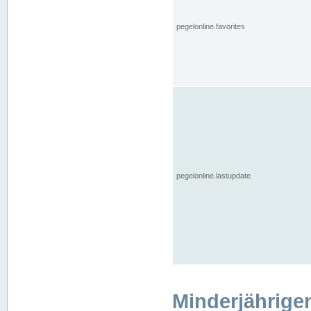
pegelonline.favorites
pegelonline.lastupdate
Minderjährige