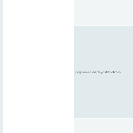
pegelonline.displaydstdatetimes