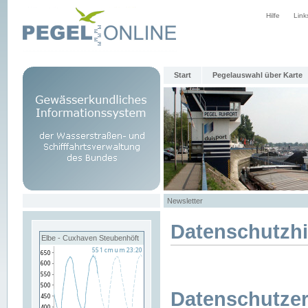
Hilfe
Link
Start
Pegelauswahl über Karte
Newsletter
Datenschutzh
Elbe - Cuxhaven Steubenhöft
Datenschutzer