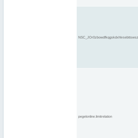
NSC_JOr0zbowdfkqgskdxhlvsebttsws
pegelonline.limitrelation