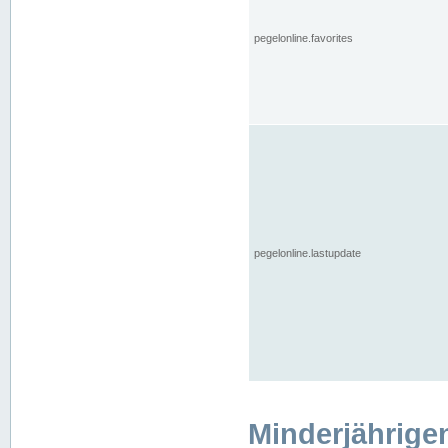
pegelonline.favorites
pegelonline.lastupdate
Minderjährige