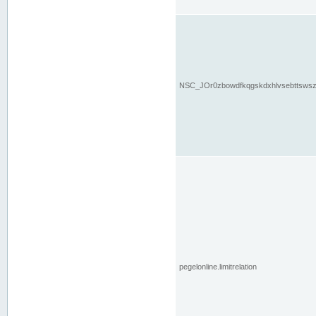
NSC_JOr0zbowdfkqgskdxhlvsebttsws
pegelonline.limitrelation