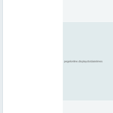
pegelonline.displaydstdatetimes