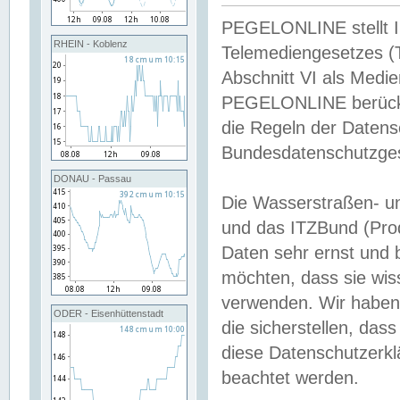
PEGELONLINE stellt Inh
RHEIN - Koblenz
Telemediengesetzes (
Abschnitt VI als Medie
PEGELONLINE berücksi
die Regeln der Date
Bundesdatenschutzge
DONAU - Passau
Die Wasserstraßen- u
und das ITZBund (Pro
Daten sehr ernst und 
möchten, dass sie wis
verwenden. Wir haben
ODER - Eisenhüttenstadt
die sicherstellen, das
diese Datenschutzerkl
beachtet werden.