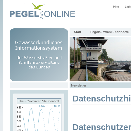
Hilfe
Link
Start
Pegelauswahl über Karte
Newsletter
Datenschutzh
Elbe - Cuxhaven Steubenhöft
Datenschutzer