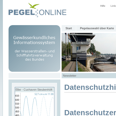
Hilfe
Link
Start
Pegelauswahl über Karte
Newsletter
Datenschutzh
Elbe - Cuxhaven Steubenhöft
Datenschutzer