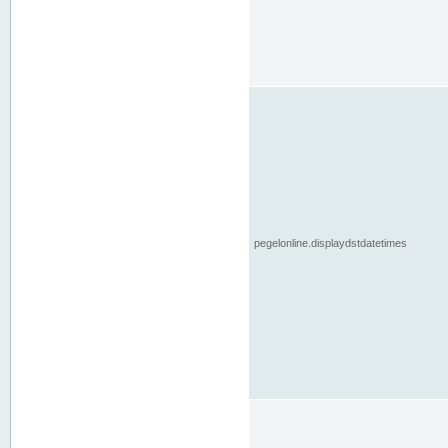
pegelonline.displaydstdatetimes