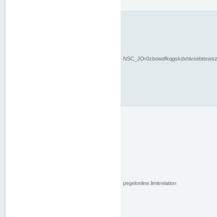
NSC_JOr0zbowdfkqgskdxhlvsebttsws
pegelonline.limitrelation