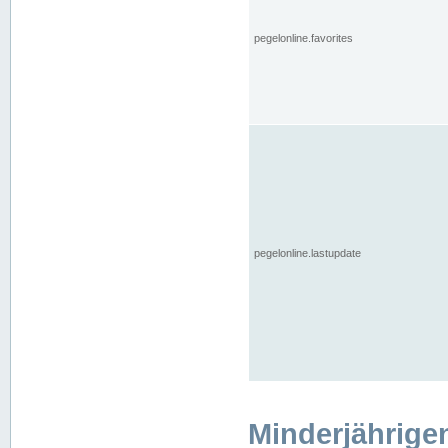
pegelonline.favorites
pegelonline.lastupdate
Minderjährige