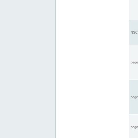
NSC_
pegel
pege
pegel