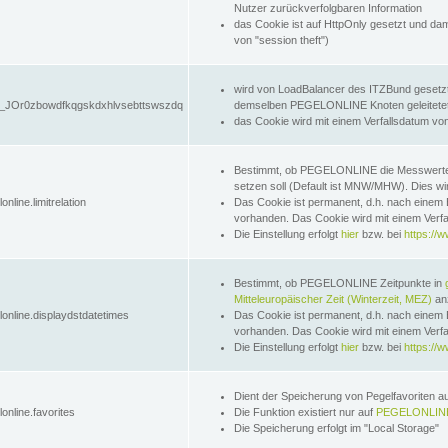
Nutzer zurückverfolgbaren Information
das Cookie ist auf HttpOnly gesetzt und dam
von "session theft")
wird von LoadBalancer des ITZBund gesetzt
JOr0zbowdfkqgskdxhlvsebttswszdq
demselben PEGELONLINE Knoten geleitetet w
das Cookie wird mit einem Verfallsdatum vo
Bestimmt, ob PEGELONLINE die Messwer
setzen soll (Default ist MNW/MHW). Dies wirk
online.limitrelation
Das Cookie ist permanent, d.h. nach einem 
vorhanden. Das Cookie wird mit einem Verfa
Die Einstellung erfolgt
hier
bzw. bei
https://w
Bestimmt, ob PEGELONLINE Zeitpunkte in
Mitteleuropäischer Zeit (Winterzeit, MEZ)
anz
lonline.displaydstdatetimes
Das Cookie ist permanent, d.h. nach einem 
vorhanden. Das Cookie wird mit einem Verfa
Die Einstellung erfolgt
hier
bzw. bei
https://w
Dient der Speicherung von Pegelfavoriten 
online.favorites
Die Funktion existiert nur auf
PEGELONLINE
Die Speicherung erfolgt im "Local Storage"