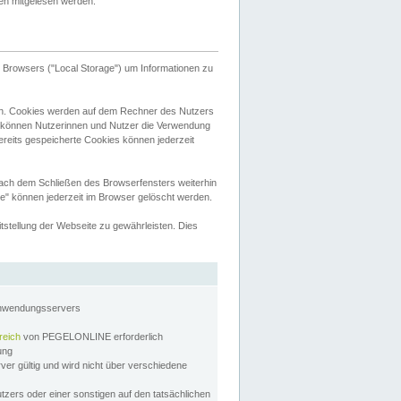
tten mitgelesen werden.
Browsers ("Local Storage") um Informationen zu
n. Cookies werden auf dem Rechner des Nutzers
 können Nutzerinnen und Nutzer die Verwendung
ereits gespeicherte Cookies können jederzeit
nach dem Schließen des Browserfensters weiterhin
e" können jederzeit im Browser gelöscht werden.
stellung der Webseite zu gewährleisten. Dies
Anwendungsservers
reich
von PEGELONLINE erforderlich
zung
rver gültig und wird nicht über verschiedene
utzers oder einer sonstigen auf den tatsächlichen