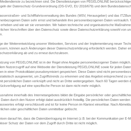
s Mediendienste zu bezeichnen sind. Die Dienstleistungen von PEGELONLINE berücksichtigen
egeln der Datenschutz-Grundverordnung (DS-GVO, EU 2016/679) und dem Bundesdatensc
asserstraßen- und Schifffahrtsverwaltung des Bundes (WSV, Herausgeber) und das ITZBund
nenbezogenen Daten sehr ernst und behandeln ihre personenbezogenen Daten vertraulich. W
 erheben und wie wir sie verwenden. Wir haben technische und organisatorische Maßnahmen g
zlichen Vorschriften über den Datenschutz sowie diese Datenschutzerklärung sowohl von uns
n.
ge der Weiterentwicklung unserer Webseiten, Services und der Implementierung neuer Techn
ssern, können auch Änderungen dieser Datenschutzerklärung erforderlich werden. Daher emp
schutzerklärung ab und zu erneut durchzulesen.
utzung von PEGELONLINE ist in der Regel ohne Angabe personenbezogener Daten möglich.
edem Nutzerzugriff auf eine Webseite der Dienstleistung PEGELONLINE sowie für jeden Dat
en in einer Protokolldatei pseudonymisiert gespeichert. Diese Daten sind nicht personenbez
statistisch ausgewertet, um Zugriffstrends zu erkennen und das Angebot entsprechend zu 
mit persönlichen Daten verknüpft und nicht an Dritte weitergegeben. Nach 60 Tagen werden d
ückverfolgung auf eine spezifische Person ist dann nicht mehr möglich.
Ausnahme innerhalb des Internetangebotes bildet die Eingabe persönlicher oder geschäftlic
 Daten durch den Nutzer erfolgt dabei ausdrücklich freiwillig. Die persönlichen Daten werden
asswortes erfolgt verschlüsselt und ist für keine Person im Klartext einsehbar. Nach Abmel
lichen oder geschäftlichen Daten unmittelbar gelöscht.
isen darauf hin, dass die Datenübertragung im Internet (z.B. bei der Kommunikation per E-Ma
loser Schutz der Daten vor dem Zugriff durch Dritte ist nicht möglich.