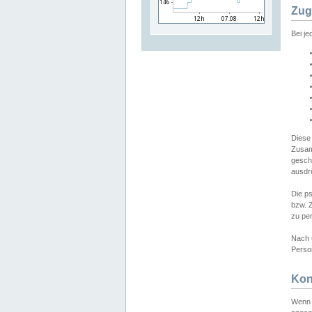
Zug
Bei j
Diese
Zusam
gesch
ausdrü
Die p
bzw. 
zu pe
Nach 
Person
Kon
Wenn 