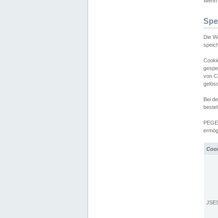
Wenn d
Spe
Die W
speic
Cooki
gespe
von C
gelös
Bei d
beste
PEGEL
ermögl
Coo
JSE