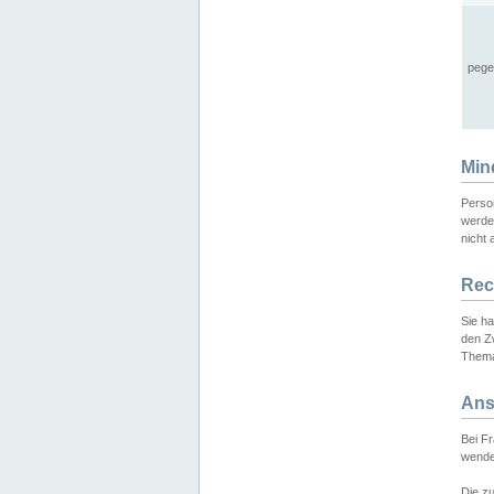
pege
Min
Perso
werde
nicht 
Rec
Sie h
den Z
Thema
Ans
Bei F
wende
Die zu