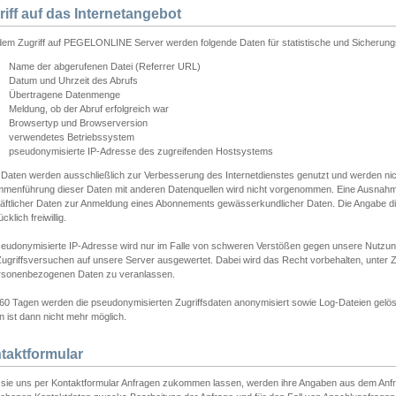
riff auf das Internetangebot
edem Zugriff auf PEGELONLINE Server werden folgende Daten für statistische und Sicherun
Name der abgerufenen Datei (Referrer URL)
Datum und Uhrzeit des Abrufs
Übertragene Datenmenge
Meldung, ob der Abruf erfolgreich war
Browsertyp und Browserversion
verwendetes Betriebssystem
pseudonymisierte IP-Adresse des zugreifenden Hostsystems
 Daten werden ausschließlich zur Verbesserung des Internetdienstes genutzt und werden ni
menführung dieser Daten mit anderen Datenquellen wird nicht vorgenommen. Eine Ausnahme 
äftlicher Daten zur Anmeldung eines Abonnements gewässerkundlicher Daten. Die Angabe die
cklich freiwillig.
seudonymisierte IP-Adresse wird nur im Falle von schweren Verstößen gegen unsere Nutzun
Zugriffsversuchen auf unsere Server ausgewertet. Dabei wird das Recht vorbehalten, unter Z
rsonenbezogenen Daten zu veranlassen.
60 Tagen werden die pseudonymisierten Zugriffsdaten anonymisiert sowie Log-Dateien gelösc
 ist dann nicht mehr möglich.
taktformular
sie uns per Kontaktformular Anfragen zukommen lassen, werden ihre Angaben aus dem Anfrag