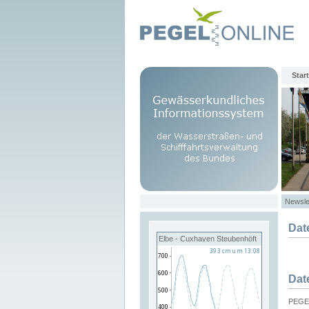
Start
Newsle
Dat
Elbe - Cuxhaven Steubenhöft
Dat
PEGEL