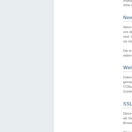
angeg
ohne i
New
Wenn 
uns d
sind.
sie ni
Die er
widerr
Wei
Daten,
gesetz
ITZBun
Zusti
SSL
Diese 
als S
Browse