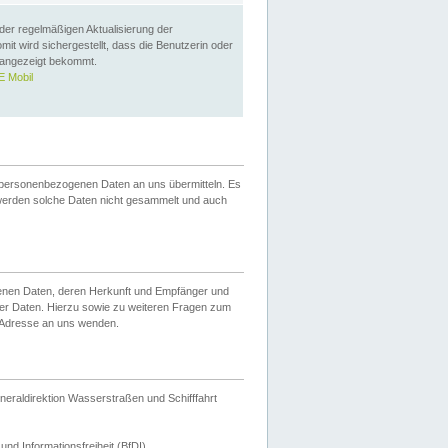
 der regelmäßigen Aktualisierung der
omit wird sichergestellt, dass die Benutzerin oder
 angezeigt bekommt.
 Mobil
 personenbezogenen Daten an uns übermitteln. Es
werden solche Daten nicht gesammelt und auch
ogenen Daten, deren Herkunft und Empfänger und
er Daten. Hierzu sowie zu weiteren Fragen zum
 Adresse an uns wenden.
neraldirektion Wasserstraßen und Schifffahrt
nd Informationsfreiheit (BfDI).