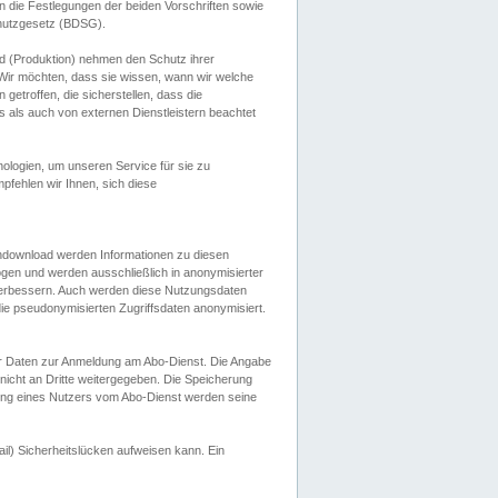
 die Festlegungen der beiden Vorschriften sowie
hutzgesetz (BDSG).
 (Produktion) nehmen den Schutz ihrer
ir möchten, dass sie wissen, wann wir welche
etroffen, die sicherstellen, dass die
 als auch von externen Dienstleistern beachtet
ologien, um unseren Service für sie zu
fehlen wir Ihnen, sich diese
endownload werden Informationen zu diesen
ogen und werden ausschließlich in anonymisierter
verbessern. Auch werden diese Nutzungsdaten
ie pseudonymisierten Zugriffsdaten anonymisiert.
her Daten zur Anmeldung am Abo-Dienst. Die Angabe
 nicht an Dritte weitergegeben. Die Speicherung
dung eines Nutzers vom Abo-Dienst werden seine
il) Sicherheitslücken aufweisen kann. Ein