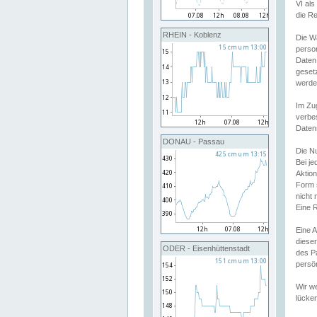
VI al
die R
RHEIN - Koblenz
Die W
perso
Daten
geset
werde
Im Zu
verbe
Daten
DONAU - Passau
Die N
Bei j
Aktion
Form 
nicht 
Eine R
Eine 
dieser
ODER - Eisenhüttenstadt
des P
persön
Wir we
lücken