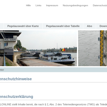
Hilfe
Links
Impressum
Nutzungsbedingungen
Datenschutz
Pegelauswahl über Karte
Pegelauswahl über Tabelle
Abo
Down
tter
enschutzhinweise
enschutzerklärung
ONLINE stellt Inhalte bereit, die nach § 2, Abs. 2 des Telemediengesetzes (TMG) als Teled