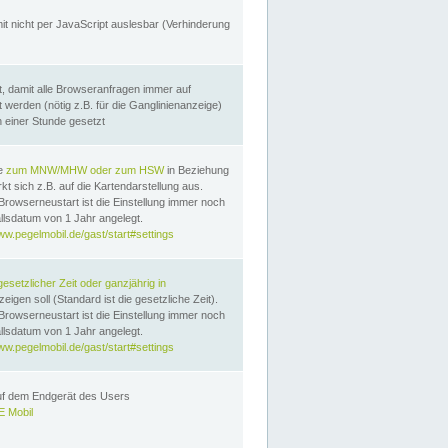
it nicht per JavaScript auslesbar (Verhinderung
, damit alle Browseranfragen immer auf
erden (nötig z.B. für die Ganglinienanzeige)
n einer Stunde gesetzt
te
zum MNW/MHW oder zum HSW
in Beziehung
t sich z.B. auf die Kartendarstellung aus.
Browserneustart ist die Einstellung immer noch
llsdatum von 1 Jahr angelegt.
ww.pegelmobil.de/gast/start#settings
gesetzlicher Zeit oder ganzjährig in
eigen soll (Standard ist die gesetzliche Zeit).
Browserneustart ist die Einstellung immer noch
llsdatum von 1 Jahr angelegt.
ww.pegelmobil.de/gast/start#settings
auf dem Endgerät des Users
 Mobil