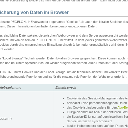
ie Verschlüsselung aktiviert ist, können die Daten, die sie an uns übermitteln, nicht von Dri
icherung von Daten im Browser
ebseite PEGELONLINE verwendet sogenannte "Cookies" als auch den lokalen Speicher des 
hern. Diese Informationen beinhalten keine personenbezogenen Daten.
es sind kleine Datenpakete, die zwischen Webbrowser und dem Server ausgetauscht werde
ichert und von diesem an PEGELONLINE übermittelt. In dem jeweils genutzten Webbrowser
ookies durch eine entsprechende Einstellung einschränken oder grundsätzlich verhindern. B
cht werden.
er "Local Storage" Technik werden Daten lokal im Browser gespeichert. Diese können auch 
hen und bei einem späteren Besuch wieder ausgelesen werden. Auch Daten im "Local Storag
ONLINE nutzt Cookies und den Local Storage, um die technisch sichere und korrekte Bereit
icht grundlegende Funktionen und ist für die einwandfreie Funktion der Website erforderlich.
kiebezeichung
Einsatzzweck
Cookie für das Session-Management des 
beinhaltet keine personenbezogenen Daten
das Cookie ist insbesondere für den
Abo-Be
Gültigkeit endet mit Ablauf der aktuellen Sit
die Session-ID ist nur auf dem jeweiligen Se
SSIONID
Server-Instanzen synchronisiert
basiert insbesondere nicht auf der IP des N