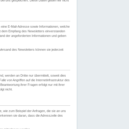
ei uns gespeichert. Diese Daten geben wir nicht
 eine E-Mail-Adresse sowie Informationen, welche
it dem Empfang des Newsletters einverstanden
sand der angeforderten Informationen und geben
 Versand des Newsletters können sie jederzeit
, werden an Dritte nur übermittelt, soweit dies
lle von Angriffen auf die Internetinfrastruktur des
Beantwortung ihrer Fragen erfolgt nur mit ihrer
gt nicht.
, wie zum Beispiel der Anfragen, die sie an uns
erkennen sie daran, dass die Adresszeile des