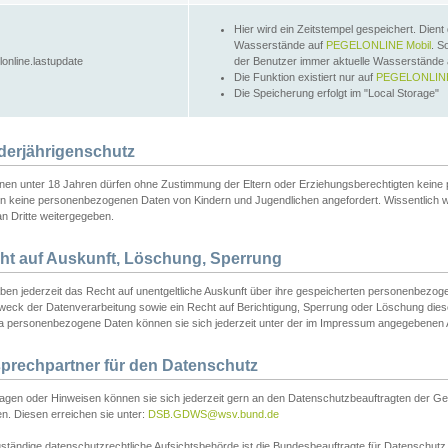
Hier wird ein Zeitstempel gespeichert. Dient
Wasserstände auf
PEGELONLINE Mobil
. S
lonline.lastupdate
der Benutzer immer aktuelle Wasserstände
Die Funktion existiert nur auf
PEGELONLINE
Die Speicherung erfolgt im "Local Storage"
derjährigenschutz
nen unter 18 Jahren dürfen ohne Zustimmung der Eltern oder Erziehungsberechtigten keine
n keine personenbezogenen Daten von Kindern und Jugendlichen angefordert. Wissentlich 
an Dritte weitergegeben.
ht auf Auskunft, Löschung, Sperrung
aben jederzeit das Recht auf unentgeltliche Auskunft über ihre gespeicherten personenbez
weck der Datenverarbeitung sowie ein Recht auf Berichtigung, Sperrung oder Löschung dies
 personenbezogene Daten können sie sich jederzeit unter der im Impressum angegebenen
prechpartner für den Datenschutz
ragen oder Hinweisen können sie sich jederzeit gern an den Datenschutzbeauftragten der Ge
n. Diesen erreichen sie unter:
DSB.GDWS@wsv.bund.de
ständige datenschutzrechtliche Aufsichtsbehörde ist die Bundesbeauftragte für Datenschutz u