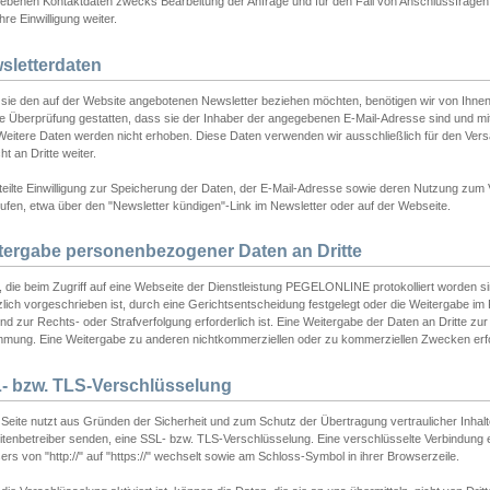
ebenen Kontaktdaten zwecks Bearbeitung der Anfrage und für den Fall von Anschlussfragen b
hre Einwilligung weiter.
sletterdaten
sie den auf der Website angebotenen Newsletter beziehen möchten, benötigen wir von Ihnen
ie Überprüfung gestatten, dass sie der Inhaber der angegebenen E-Mail-Adresse sind und m
 Weitere Daten werden nicht erhoben. Diese Daten verwenden wir ausschließlich für den Ver
cht an Dritte weiter.
teilte Einwilligung zur Speicherung der Daten, der E-Mail-Adresse sowie deren Nutzung zum
ufen, etwa über den "Newsletter kündigen"-Link im Newsletter oder auf der Webseite.
tergabe personenbezogener Daten an Dritte
 die beim Zugriff auf eine Webseite der Dienstleistung PEGELONLINE protokolliert worden sind
lich vorgeschrieben ist, durch eine Gerichtsentscheidung festgelegt oder die Weitergabe im Fa
d zur Rechts- oder Strafverfolgung erforderlich ist. Eine Weitergabe der Daten an Dritte zur 
mmung. Eine Weitergabe zu anderen nichtkommerziellen oder zu kommerziellen Zwecken erfol
- bzw. TLS-Verschlüsselung
Seite nutzt aus Gründen der Sicherheit und zum Schutz der Übertragung vertraulicher Inhalte
eitenbetreiber senden, eine SSL- bzw. TLS-Verschlüsselung. Eine verschlüsselte Verbindung 
rs von "http://" auf "https://" wechselt sowie am Schloss-Symbol in ihrer Browserzeile.